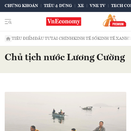
CHỨNG KHOÁN
TIÊU & DÙNG
XE
VNE TV
TECH CO
TIÊU ĐIỂM
ĐẦU TƯ
TÀI CHÍNH
KINH TẾ SỐ
KINH TẾ XANH
Chủ tịch nước Lương Cường