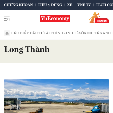
CHỨNG KHOÁN
TIÊU & DÙNG
XE
VNE TV
TECH CO
TIÊU ĐIỂM
ĐẦU TƯ
TÀI CHÍNH
KINH TẾ SỐ
KINH TẾ XANH
Long Thành