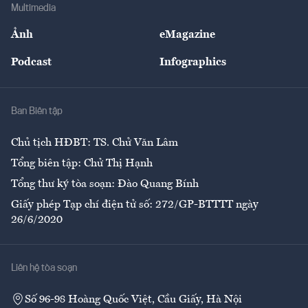
Bảo hiểm
Multimedia
Sự kiện
Nhân lực
Ảnh
eMagazine
Đẹp +
An sinh
Podcast
Infographics
Giải trí
Y tế
Nhà
Ban Biên tập
Ẩm thực
Chủ tịch HĐBT: TS. Chử Văn Lâm
Tổng biên tập: Chử Thị Hạnh
Tổng thư ký tòa soạn: Đào Quang Bính
Giấy phép Tạp chí điện tử số: 272/GP-BTTTT ngày
26/6/2020
Liên hệ tòa soạn
Số 96-98 Hoàng Quốc Việt, Cầu Giấy, Hà Nội