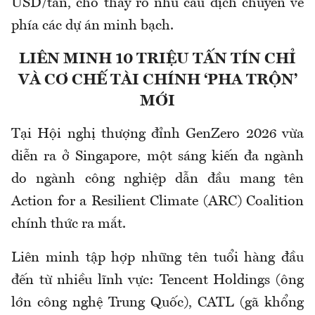
USD/tấn, cho thấy rõ nhu cầu dịch chuyển về
phía các dự án minh bạch.
LIÊN MINH 10 TRIỆU TẤN TÍN CHỈ
VÀ CƠ CHẾ TÀI CHÍNH ‘PHA TRỘN’
MỚI
Tại Hội nghị thượng đỉnh GenZero 2026 vừa
diễn ra ở Singapore, một sáng kiến đa ngành
do ngành công nghiệp dẫn đầu mang tên
Action for a Resilient Climate (ARC) Coalition
chính thức ra mắt.
Liên minh tập hợp những tên tuổi hàng đầu
đến từ nhiều lĩnh vực: Tencent Holdings (ông
lớn công nghệ Trung Quốc), CATL (gã khổng