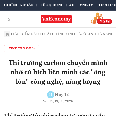
CHỨNG KHOÁN
TIÊU & DÙNG
XE
VNE TV
TECH CO
TIÊU ĐIỂM
ĐẦU TƯ
TÀI CHÍNH
KINH TẾ SỐ
KINH TẾ XANH
KINH TẾ XANH
Thị trường carbon chuyển mình
nhờ cú hích liên minh các "ông
lớn" công nghệ, năng lượng
Huy Tú
H
23:04, 19/06/2026
Thị trường tín chỉ carbon tự nguyện vốn