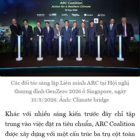
Các đối tác sáng lập Liên minh ARC tại Hội nghị
thượng đỉnh GenZero 2026 ở Singapore, ngày
18/5/2026. Ảnh: Climate bridge
Khác với nhiều sáng kiến trước đây chỉ tập
trung vào việc đặt ra tiêu chuẩn, ARC Coalition
được xây dựng với một cấu trúc ba trụ cột toàn