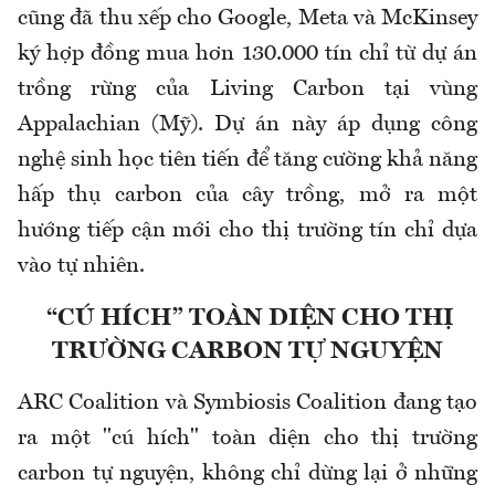
cũng đã thu xếp cho Google, Meta và McKinsey
ký hợp đồng mua hơn 130.000 tín chỉ từ dự án
trồng rừng của Living Carbon tại vùng
Appalachian (Mỹ). Dự án này áp dụng công
nghệ sinh học tiên tiến để tăng cường khả năng
hấp thụ carbon của cây trồng, mở ra một
hướng tiếp cận mới cho thị trường tín chỉ dựa
vào tự nhiên.
“CÚ HÍCH” TOÀN DIỆN CHO THỊ
TRƯỜNG CARBON TỰ NGUYỆN
ARC Coalition và Symbiosis Coalition đang tạo
ra một "cú hích" toàn diện cho thị trường
carbon tự nguyện, không chỉ dừng lại ở những