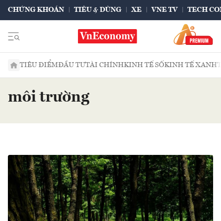
CHỨNG KHOÁN
TIÊU & DÙNG
XE
VNE TV
TECH CO
TIÊU ĐIỂM
ĐẦU TƯ
TÀI CHÍNH
KINH TẾ SỐ
KINH TẾ XANH
môi trường