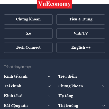
Chứng khoán
Tiêu & Dùng
Xe
VnE TV
Tech Connect
English ++
Tất cả chuyên mục
Kinh tế xanh
Tiêu điểm
Chuyển động xanh
Tài chính
Chứng khoán
Pháp lý
Ngân hàng
Doanh nghiệp niêm yết
Kinh tế số
Hạ tầng
Thương hiệu xanh
Thị trường vốn
Thị trường
Sản phẩm - Thị trường
Bất động sản
Thị trường
Diễn đàn