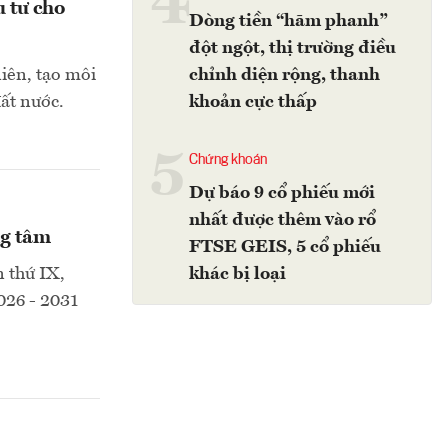
4
u tư cho
Dòng tiền “hãm phanh”
đột ngột, thị trường điều
iên, tạo môi
chỉnh diện rộng, thanh
đất nước.
khoản cực thấp
5
Chứng khoán
Dự báo 9 cổ phiếu mới
nhất được thêm vào rổ
ng tâm
FTSE GEIS, 5 cổ phiếu
n thứ IX,
khác bị loại
026 - 2031