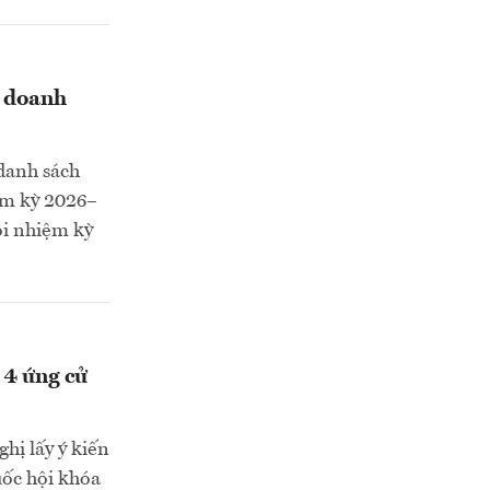
u doanh
danh sách
ệm kỳ 2026–
ội nhiệm kỳ
 4 ứng cử
ị lấy ý kiến
uốc hội khóa