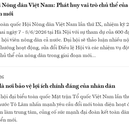
 Nông dân Việt Nam: Phát huy vai trò chủ thể củ
n mới
 toàn quốc Hội Nông dân Việt Nam lần thứ IX, nhiệm kỳ 
hai ngày 7 - 8/6/2026 tại Hà Nội với sự tham dự của 600 đạ
u hội viên nông dân cả nước. Đại hội sẽ thảo luận nhiều n
hướng hoạt động, sửa đổi Điều lệ Hội và các nhiệm vụ đ
chủ thể của nông dân trong giai đoạn mới...
26
là nơi bảo vệ lợi ích chính đáng của nhân dân
i hội đại biểu toàn quốc Mặt trận Tổ quốc Việt Nam lần t
h nước Tô Lâm nhấn mạnh yêu cầu đổi mới toàn diện hoạt
ân làm trung tâm, củng cố sức mạnh đại đoàn kết toàn dân
iển mới.