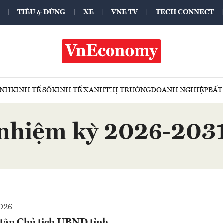
TIÊU & DÙNG
XE
VNE TV
TECH CONNECT
ÍNH
KINH TẾ SỐ
KINH TẾ XANH
THỊ TRƯỜNG
DOANH NGHIỆP
BẤT
nhiệm kỳ 2026-203
2026
tân Chủ tịch UBND tỉnh