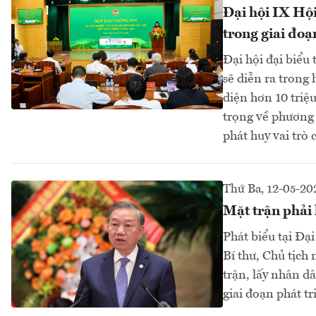
Đại hội IX Hội
trong giai đoạ
Đại hội đại biểu
sẽ diễn ra trong 
diện hơn 10 triệ
trọng về phương 
phát huy vai trò 
Thứ Ba, 12-05-20
Mặt trận phải 
Phát biểu tại Đạ
Bí thư, Chủ tịc
trận, lấy nhân d
giai đoạn phát tr