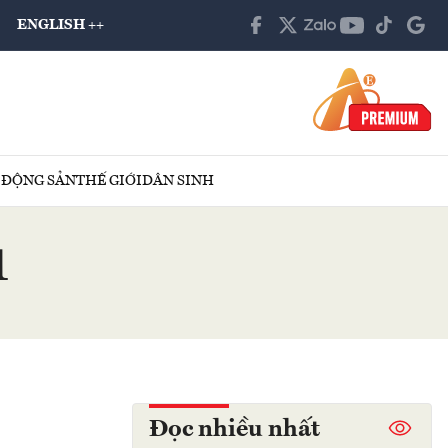
ENGLISH ++
 ĐỘNG SẢN
THẾ GIỚI
DÂN SINH
1
Đọc nhiều nhất