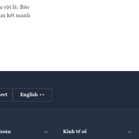
 cột là: Báo
cam kết mạnh
ect
English ++
hoán
Kinh tế số