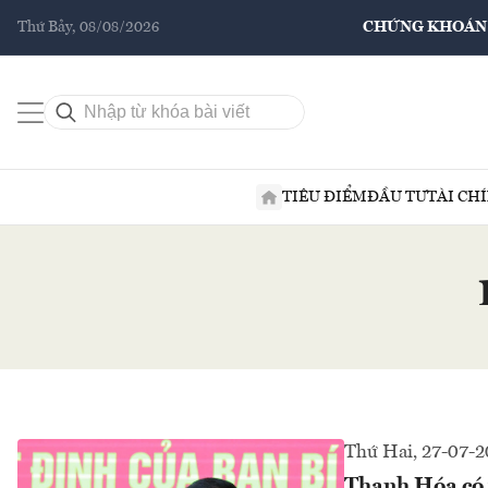
Thứ Bảy, 08/08/2026
CHỨNG KHOÁN
TIÊU ĐIỂM
ĐẦU TƯ
TÀI CH
Thứ Hai, 27-07-
Thanh Hóa có 