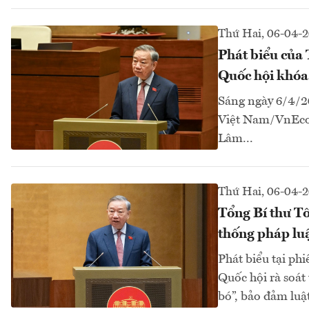
Thứ Hai, 06-04-
Phát biểu của 
Quốc hội khó
Sáng ngày 6/4/2
Việt Nam/VnEcono
Lâm...
Thứ Hai, 06-04-
Tổng Bí thư Tô
thống pháp lu
Phát biểu tại ph
Quốc hội rà soát
bó”, bảo đảm luật