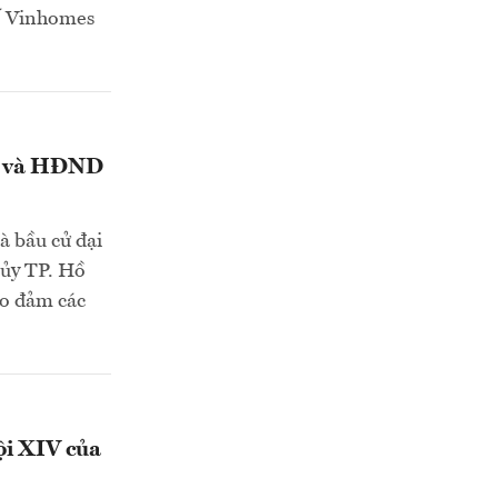
hố Vinhomes
ội và HĐND
à bầu cử đại
 ủy TP. Hồ
ảo đảm các
ội XIV của