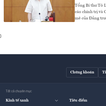
Tổng Bí thư Tô L
cáo chính trị và
mẽ của Đảng trướ
}
Chứng khoán
T
Tất cả chuyên mục
Kinh tế xanh
Tiêu điểm