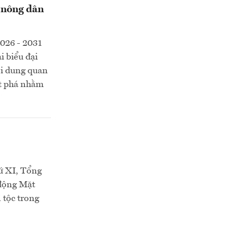
a nông dân
2026 - 2031
i biểu đại
ội dung quan
ột phá nhằm
hứ XI, Tổng
 động Mặt
 tộc trong