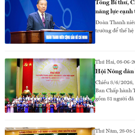
Tổng Bí thư, C
năng lực cạnh 
Đoàn Thanh niên
trường để thế hệ 
Thứ Hai, 08-06-
Hội Nông dân 
Chiều 8/6/2026, 
Ban Chấp hành T
gồm 81 người đã
Thứ Năm, 28-05-