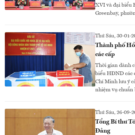
XVI và đại biểu
Greenbay, phườ
Thứ Sáu, 30-01-2
Thành phố Hồ 
các cấp
Thời gian dành c
biểu HĐND các c
Chí Minh lưu ý c
nhiệm vụ chuẩn b
Thứ Sáu, 26-09-2
Tổng Bí thư Tô
Đảng