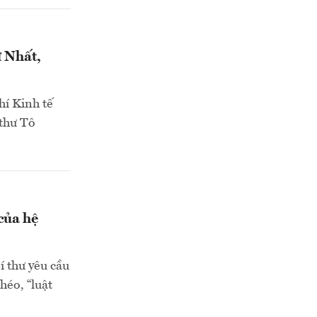
ứ Nhất,
hí Kinh tế
 thư Tô
của hệ
í thư yêu cầu
héo, “luật