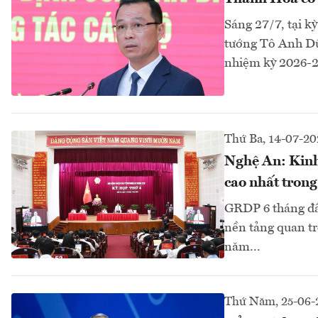
Sáng 27/7, tại 
tướng Tô Anh Dũ
nhiệm kỳ 2026-2
Thứ Ba, 14-07-20
Nghệ An: Kinh
cao nhất tron
GRDP 6 tháng đầ
nền tảng quan tr
năm...
Thứ Năm, 25-06-