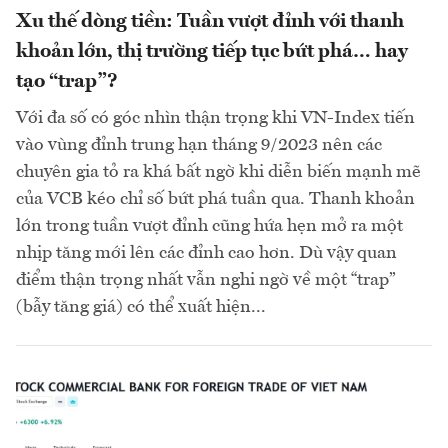
Xu thế dòng tiền: Tuần vượt đỉnh với thanh
khoản lớn, thị trường tiếp tục bứt phá… hay
tạo “trap”?
Với đa số có góc nhìn thận trọng khi VN-Index tiến
vào vùng đỉnh trung hạn tháng 9/2023 nên các
chuyên gia tỏ ra khá bất ngờ khi diễn biến mạnh mẽ
của VCB kéo chỉ số bứt phá tuần qua. Thanh khoản
lớn trong tuần vượt đỉnh cũng hứa hẹn mở ra một
nhịp tăng mới lên các đỉnh cao hơn. Dù vậy quan
điểm thận trọng nhất vẫn nghi ngờ về một “trap”
(bẫy tăng giá) có thể xuất hiện...