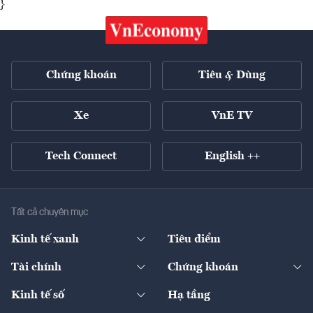
}
Chứng khoán
Tiêu & Dùng
Xe
VnE TV
Tech Connect
English ++
Tất cả chuyên mục
Kinh tế xanh
Tiêu điểm
Chuyển động xanh
Tài chính
Chứng khoán
Pháp lý
Ngân hàng
Doanh nghiệp niêm yết
Kinh tế số
Hạ tầng
Thương hiệu xanh
Thị trường vốn
Thị trường