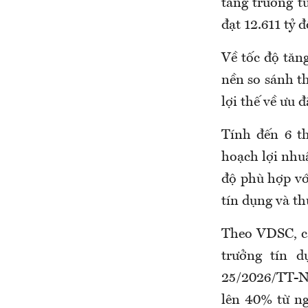
tăng trưởng t
đạt 12.611 tỷ 
Về tốc độ tă
nền so sánh th
lợi thế về ưu 
Tính đến 6 t
hoạch lợi nhu
độ phù hợp vớ
tín dụng và t
Theo VDSC, cá
trưởng tín d
25/2026/TT-NH
lên 40% từ ng