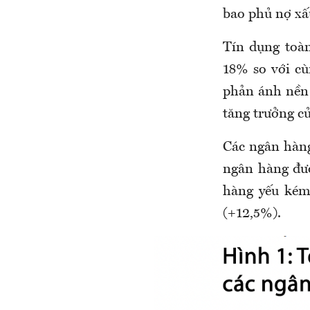
bao phủ nợ xấ
Tín dụng toà
18% so với cù
phản ánh nền 
tăng trưởng c
Các ngân hàng
ngân hàng đượ
hàng yếu ké
(+12,5%).