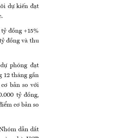
õi dự kiến đạt
c.
0 tỷ đồng +15%
tỷ đồng và thu
 dự phóng đạt
ng 12 tháng gần
 cơ bản so với
0.000 tỷ đồng,
 điểm cơ bản so
. Nhóm dẫn dắt