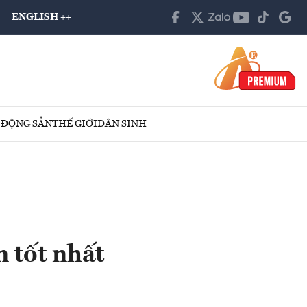
ENGLISH ++
 ĐỘNG SẢN
THẾ GIỚI
DÂN SINH
 tốt nhất