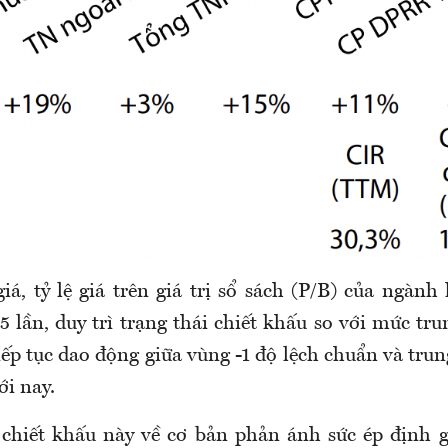
á, tỷ lệ giá trên giá trị sổ sách (P/B) của ngành
5 lần, duy trì trạng thái chiết khấu so với mức tr
tiếp tục dao động giữa vùng -1 độ lệch chuẩn và tru
ới nay.
chiết khấu này về cơ bản phản ánh sức ép định 