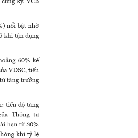
i cùng kỳ, VCB
) nổi bật nhờ
cố khi tận dụng
khoảng 60% kế
của VDSC, tiến
từ tăng trưởng
: tiến độ tăng
 của Thông tư
dài hạn từ 30%
hòng khi tỷ lệ