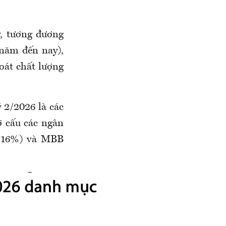
, tương đương
 năm đến nay),
oát chất lượng
 2/2026 là các
ơ cấu các ngân
+16%) và MBB