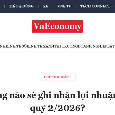
TIÊU & DÙNG
XE
VNE TV
TECH CONNECT
ÍNH
KINH TẾ SỐ
KINH TẾ XANH
THỊ TRƯỜNG
DOANH NGHIỆP
BẤT
CHỨNG KHOÁN
g nào sẽ ghi nhận lợi nhuận
quý 2/2026?