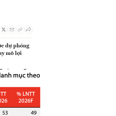
ợc dự phóng
uy mô lợi