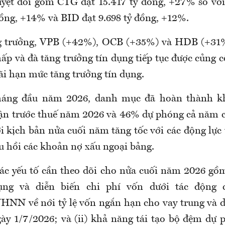
uyệt đối gồm CTG đạt 15.417 tỷ đồng, +27% so vớ
đồng, +14% và BID đạt 9.698 tỷ đồng, +12%.
ng trưởng, VPB (+42%), OCB (+35%) và HDB (+31%
ấp và đà tăng trưởng tín dụng tiếp tục được củng 
đãi hạn mức tăng trưởng tín dụng.
háng đầu năm 2026, danh mục đã hoàn thành 
ận trước thuế năm 2026 và 46% dự phóng cả năm 
i kịch bản nửa cuối năm tăng tốc với các động lực 
hu hồi các khoản nợ xấu ngoại bảng.
c yếu tố cần theo dõi cho nửa cuối năm 2026 gồm
ụng và diễn biến chi phí vốn dưới tác động
NN về nới tỷ lệ vốn ngắn hạn cho vay trung và 
ày 1/7/2026; và (ii) khả năng tái tạo bộ đệm dự p