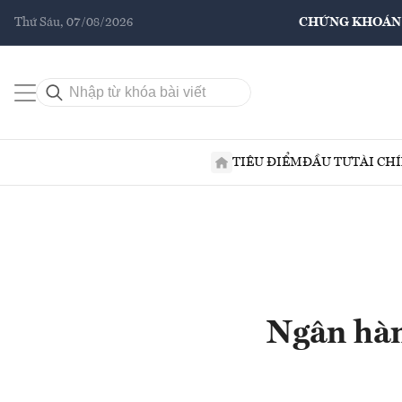
Thứ Sáu, 07/08/2026
CHỨNG KHOÁN
TIÊU ĐIỂM
ĐẦU TƯ
TÀI CH
Ngân hàn