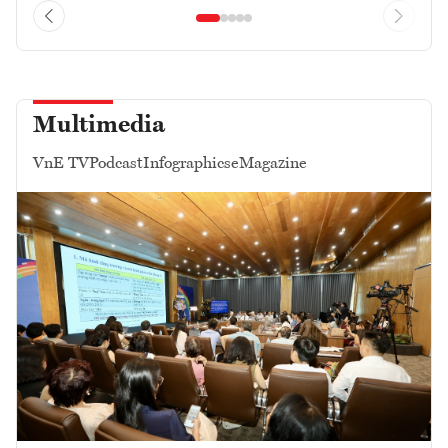
Multimedia
VnE TV
Podcast
Infographics
eMagazine