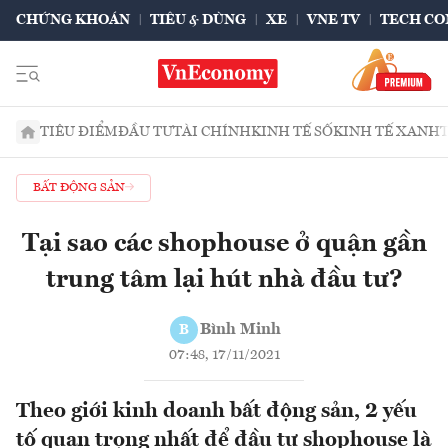
CHỨNG KHOÁN
TIÊU & DÙNG
XE
VNE TV
TECH CO
TIÊU ĐIỂM
ĐẦU TƯ
TÀI CHÍNH
KINH TẾ SỐ
KINH TẾ XANH
BẤT ĐỘNG SẢN
Tại sao các shophouse ở quận gần
trung tâm lại hút nhà đầu tư?
Bình Minh
B
07:48, 17/11/2021
Theo giới kinh doanh bất động sản, 2 yếu
tố quan trọng nhất để đầu tư shophouse là