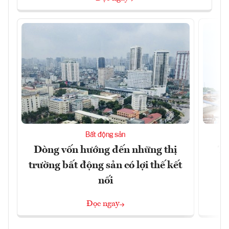
Bất động sản
Dòng vốn hướng đến những thị
Tậ
trường bất động sản có lợi thế kết
t
nối
Đọc ngay