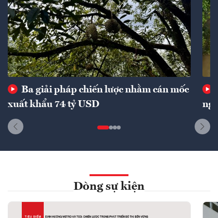
Ba giải pháp chiến lược nhằm cán mốc
xuất khẩu 74 tỷ USD
ngu
Dòng sự kiện