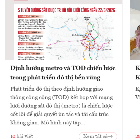
Định hướng metro và TOD chiến lược
K
trong phát triển đô thị bền vững
K
Phát triển đô thị theo định hướng giao
K
thông công cộng (TOD) kết hợp với mạng
V
lưới đường sắt đô thị (metro) là chiến lược
cốt lõi để giải quyết ùn tắc và tái cấu trúc
không gian. Mô hình này tập...
10
bài viết
Xem tất cả
2