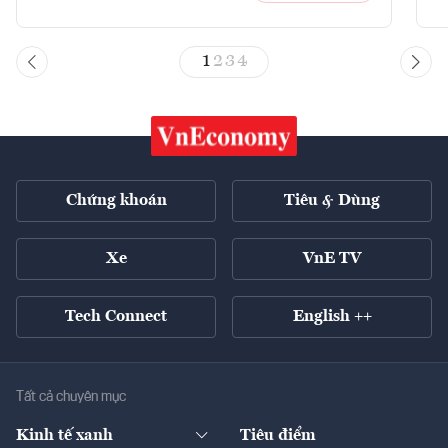
1
2
3
4
Chứng khoán
Tiêu & Dùng
Xe
VnE TV
Tech Connect
English ++
Tất cả chuyên mục
Kinh tế xanh
Tiêu điểm