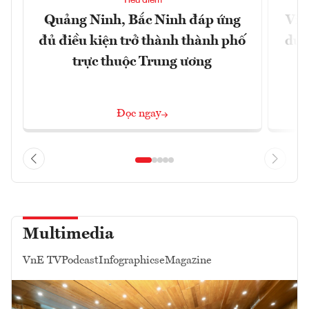
Tiêu điểm
Quảng Ninh, Bắc Ninh đáp ứng
Việ
đủ điều kiện trở thành thành phố
dư 
trực thuộc Trung ương
Đọc ngay
Multimedia
VnE TV
Podcast
Infographics
eMagazine