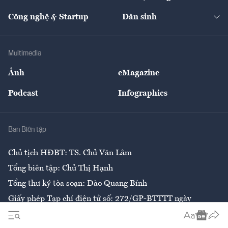
Cafe BĐS
Thị trường
Kinh doanh
Kết nối
Tạp chí kinh tế Việt Nam
eMagazine
Nhà đầu tư
Du lịch
Công nghệ & Startup
Dân sinh
Tư vấn
Nông sản
Doanh nhân
Tư vấn Tiêu & Dùng
Infographics
Hạ tầng
Sức khỏe
Khung pháp lý
Doanh nghiệp
Địa phương
Thị trường
Bảo hiểm
Multimedia
Sự kiện
Nhân lực
Ảnh
eMagazine
Đẹp +
An sinh
Podcast
Infographics
Giải trí
Y tế
Nhà
Ban Biên tập
Ẩm thực
Chủ tịch HĐBT: TS. Chử Văn Lâm
Tổng biên tập: Chử Thị Hạnh
Tổng thư ký tòa soạn: Đào Quang Bính
Giấy phép Tạp chí điện tử số: 272/GP-BTTTT ngày
26/6/2020