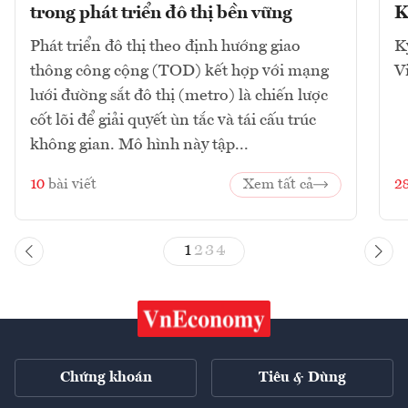
trong phát triển đô thị bền vững
K
Phát triển đô thị theo định hướng giao
K
thông công cộng (TOD) kết hợp với mạng
V
lưới đường sắt đô thị (metro) là chiến lược
cốt lõi để giải quyết ùn tắc và tái cấu trúc
không gian. Mô hình này tập...
10
bài viết
Xem tất cả
2
1
2
3
4
Chứng khoán
Tiêu & Dùng