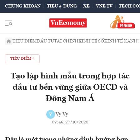
CHỨNG KHOÁN
TIÊU & DÙNG
XE
VNE TV
TECH CO
TIÊU ĐIỂM
ĐẦU TƯ
TÀI CHÍNH
KINH TẾ SỐ
KINH TẾ XANH
TIÊU ĐIỂM
Tạo lập hình mẫu trong hợp tác
đầu tư bền vững giữa OECD và
Đông Nam Á
Vy Vy
V
07:46, 27/10/2023
Đây là một trong những định hướng hợp