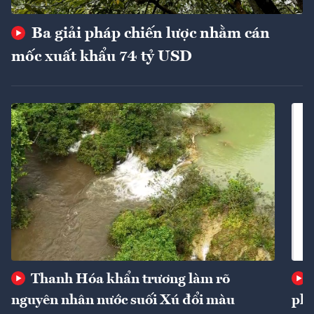
Ba giải pháp chiến lược nhằm cán
mốc xuất khẩu 74 tỷ USD
Thanh Hóa khẩn trương làm rõ
nguyên nhân nước suối Xú đổi màu
phí