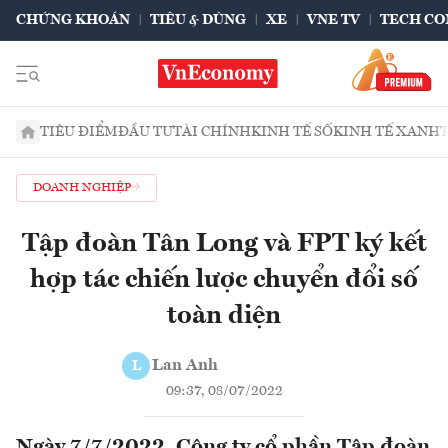
CHỨNG KHOÁN
TIÊU & DÙNG
XE
VNE TV
TECH CO
TIÊU ĐIỂM
ĐẦU TƯ
TÀI CHÍNH
KINH TẾ SỐ
KINH TẾ XANH
DOANH NGHIỆP
Tập đoàn Tân Long và FPT ký kết
hợp tác chiến lược chuyển đổi số
toàn diện
Lan Anh
L
09:37, 08/07/2022
Ngày 7/7/2022, Công ty cổ phần Tập đoàn