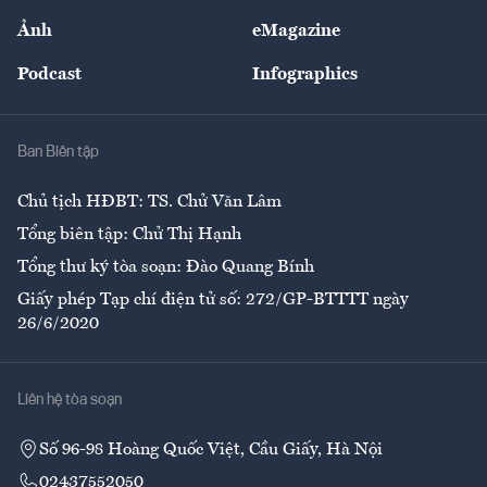
Sự kiện
Nhân lực
Ảnh
eMagazine
Đẹp +
An sinh
Podcast
Infographics
Giải trí
Y tế
Nhà
Ban Biên tập
Ẩm thực
Chủ tịch HĐBT: TS. Chử Văn Lâm
Tổng biên tập: Chử Thị Hạnh
Tổng thư ký tòa soạn: Đào Quang Bính
Giấy phép Tạp chí điện tử số: 272/GP-BTTTT ngày
26/6/2020
Liên hệ tòa soạn
Số 96-98 Hoàng Quốc Việt, Cầu Giấy, Hà Nội
02437552050