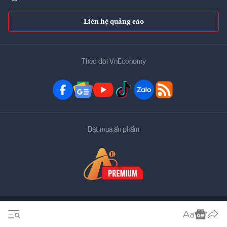
Liên hệ quảng cáo
Theo dõi VnEconomy
Đặt mua ấn phẩm
Bản quyền thuộc về