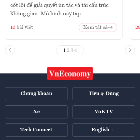
cốt lõi để giải quyết ùn tắc và tái cấu trúc
không gian. Mô hình này tập...
10
bài viết
Xem tất cả
2
1
2
3
4
Chứng khoán
Tiêu & Dùng
Xe
VnE TV
Tech Connect
English ++