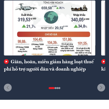
Giãn, hoãn, miễn giảm hàng loạt thuế
phí hỗ trợ người dân và doanh nghiệp
kin