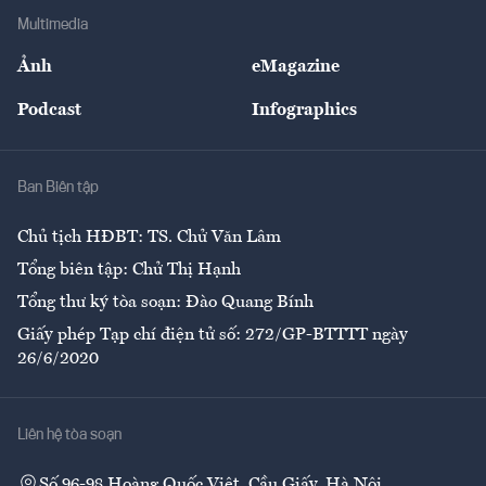
Địa phương
Thị trường
Bảo hiểm
Multimedia
Sự kiện
Nhân lực
Ảnh
eMagazine
Đẹp +
An sinh
Podcast
Infographics
Giải trí
Y tế
Nhà
Ban Biên tập
Ẩm thực
Chủ tịch HĐBT: TS. Chử Văn Lâm
Tổng biên tập: Chử Thị Hạnh
Tổng thư ký tòa soạn: Đào Quang Bính
Giấy phép Tạp chí điện tử số: 272/GP-BTTTT ngày
26/6/2020
Liên hệ tòa soạn
Số 96-98 Hoàng Quốc Việt, Cầu Giấy, Hà Nội