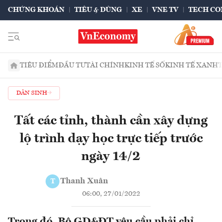
CHỨNG KHOÁN
TIÊU & DÙNG
XE
VNE TV
TECH CO
TIÊU ĐIỂM
ĐẦU TƯ
TÀI CHÍNH
KINH TẾ SỐ
KINH TẾ XANH
DÂN SINH
Tất các tỉnh, thành cần xây dựng
lộ trình dạy học trực tiếp trước
ngày 14/2
Thanh Xuân
T
06:00, 27/01/2022
Trong đó, Bộ GD&ĐT yêu cầu phải chỉ