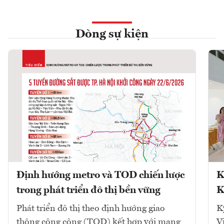
Dòng sự kiện
Định hướng metro và TOD chiến lược
K
trong phát triển đô thị bền vững
K
Phát triển đô thị theo định hướng giao
K
thông công cộng (TOD) kết hợp với mạng
V