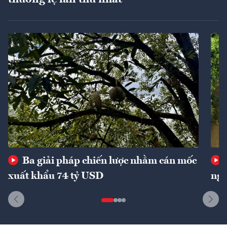
Ba giải pháp chiến lược nhằm cán mốc
xuất khẩu 74 tỷ USD
ngu