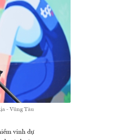
ịa - Vũng Tàu
niềm vinh dự