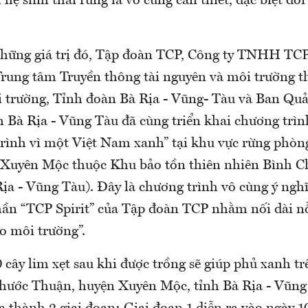
 hệ sinh thái rừng là vô cùng cần thiết, đặc biệt đối
những giá trị đó, Tập đoàn TCP, Công ty TNHH TC
rung tâm Truyền thông tài nguyên và môi trường th
i trường, Tỉnh đoàn Bà Rịa - Vũng- Tàu và Ban Qu
 Bà Rịa - Vũng Tàu đã cùng triển khai chương trìn
rình vì một Việt Nam xanh” tại khu vực rừng phòn
Xuyên Mộc thuộc Khu bảo tồn thiên nhiên Bình C
ịa - Vũng Tàu). Đây là chương trình vô cùng ý ngh
hần “TCP Spirit” của Tập đoàn TCP nhằm nối dài nỗ
o môi trường”.
 cây lim xẹt sau khi được trồng sẽ giúp phủ xanh t
 Phước Thuận, huyện Xuyên Mộc, tỉnh Bà Rịa - Vũn