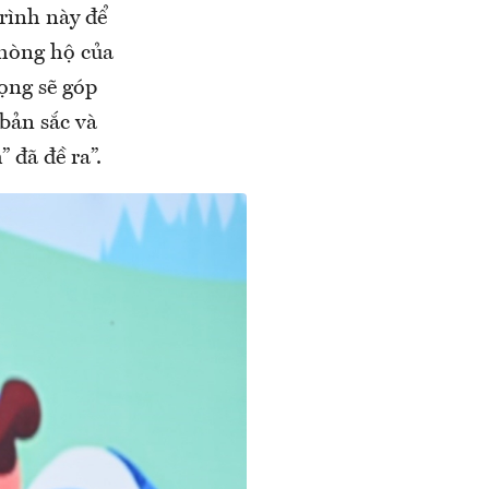
rình này để
phòng hộ của
ọng sẽ góp
bản sắc và
 đã đề ra”.