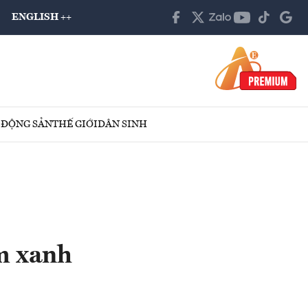
ENGLISH ++
 ĐỘNG SẢN
THẾ GIỚI
DÂN SINH
m xanh