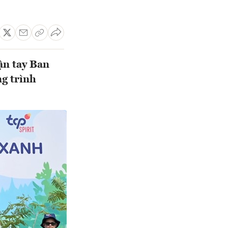
ận tay Ban
g trình