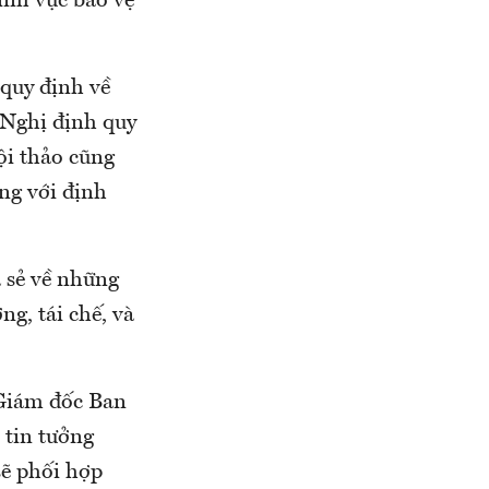
ĩnh vực bảo vệ
 quy định về
 Nghị định quy
ội thảo cũng
ng với định
 sẻ về những
g, tái chế, và
Giám đốc Ban
 tin tưởng
sẽ phối hợp