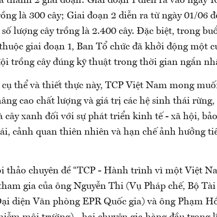
a thành 2 giai đoạn: Giai đoạn 1 diễn ra vào ngày 
rồng là 300 cây; Giai đoạn 2 diễn ra từ ngày 01/06 
số lượng cây trồng là 2.400 cây. Đặc biệt, trong bu
 thuộc giai đoạn 1, Ban Tổ chức đã khởi động một c
i trồng cây đúng kỹ thuật trong thời gian ngắn nh
 cụ thể và thiết thực này, TCP Việt Nam mong mu
âng cao chất lượng và giá trị các hệ sinh thái rừng,
à cây xanh đối với sự phát triển kinh tế - xã hội, bả
ái, cảnh quan thiên nhiên và hạn chế ảnh hưởng ti
i thảo chuyên đề “TCP - Hành trình vì một Việt N
ự tham gia của ông Nguyễn Thi (Vụ Pháp chế, Bộ Tà
Đại diện Văn phòng EPR Quốc gia) và ông Phạm H