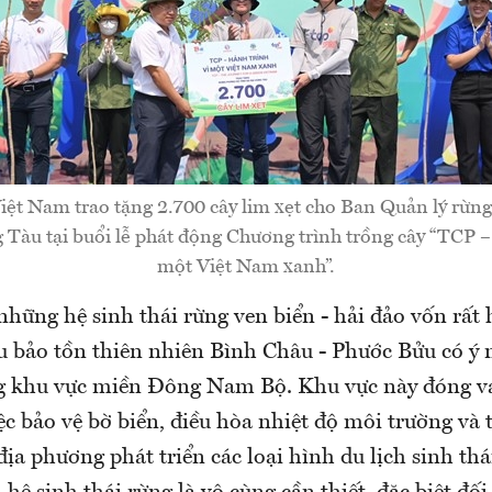
iệt Nam trao tặng 2.700 cây lim xẹt cho Ban Quản lý rừng
 Tàu tại buổi lễ phát động Chương trình trồng cây “TCP –
một Việt Nam xanh”.
hững hệ sinh thái rừng ven biển - hải đảo vốn rất 
 bảo tồn thiên nhiên Bình Châu - Phước Bửu có ý n
g khu vực miền Đông Nam Bộ. Khu vực này đóng va
ệc bảo vệ bờ biển, điều hòa nhiệt độ môi trường và 
địa phương phát triển các loại hình du lịch sinh thái