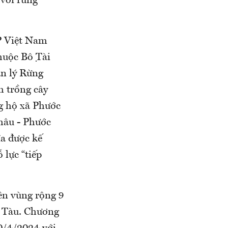
 với rừng
P Việt Nam
uộc Bộ Tài
ản lý Rừng
h trồng cây
g hộ xã Phước
hâu - Phước
ĩa được kế
 lực “tiếp
rên vùng rộng 9
g Tàu. Chương