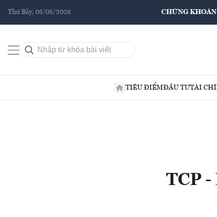
Thứ Bảy, 08/08/2026
CHỨNG KHOÁN
TIÊU ĐIỂM
ĐẦU TƯ
TÀI CH
TCP -