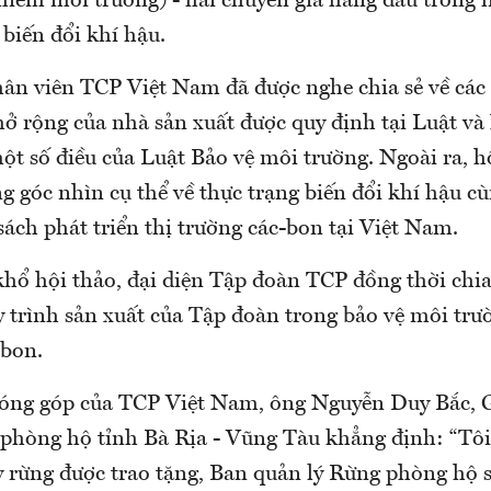
hiễm môi trường) - hai chuyên gia hàng đầu trong l
biến đổi khí hậu.
hân viên TCP Việt Nam đã được nghe chia sẻ về các
ở rộng của nhà sản xuất được quy định tại Luật và
một số điều của Luật Bảo vệ môi trường. Ngoài ra, h
 góc nhìn cụ thể về thực trạng biến đổi khí hậu cù
ách phát triển thị trường các-bon tại Việt Nam.
hổ hội thảo, đại diện Tập đoàn TCP đồng thời chia
 trình sản xuất của Tập đoàn trong bảo vệ môi trườn
-bon.
đóng góp của TCP Việt Nam, ông Nguyễn Duy Bắc, 
phòng hộ tỉnh Bà Rịa - Vũng Tàu khẳng định: “Tôi
ây rừng được trao tặng, Ban quản lý Rừng phòng hộ 