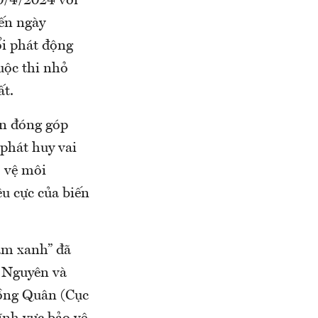
10/4/2024 với
đến ngày
ổi phát động
uộc thi nhỏ
ất.
ốn đóng góp
 phát huy vai
o vệ môi
êu cực của biến
am xanh” đã
i Nguyên và
ồng Quân (Cục