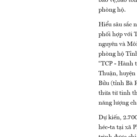
bảo vệ,bảo tồn
phòng hộ.
Hiểu sâu sắc 
phối hợp với T
nguyên và Mô
phòng hộ Tỉnh
“TCP - Hành t
Thuận, huyện 
Bửu (tỉnh Bà R
thừa từ tinh t
năng lượng ch
Dự kiến, 2.700
héc-ta tại xã