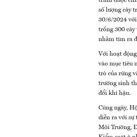
trình được chi
số lượng cây t
30/6/2024 với 
trồng 300 cây
nhằm tìm ra độ
Với hoạt động
vào mục tiêu n
trò của rừng v
trường sinh th
đổi khí hậu.
Cùng ngày, Hộ
diễn ra với s
Môi Trường, 