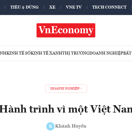
TIÊU & DÙNG
XE
VNE TV
TECH CONNECT
ÍNH
KINH TẾ SỐ
KINH TẾ XANH
THỊ TRƯỜNG
DOANH NGHIỆP
BẤT
DOANH NGHIỆP
 Hành trình vì một Việt Na
Khánh Huyền
K