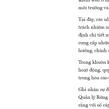
Kiểm soát ô n
môi trường và 
Tại đây, các n
trách nhiệm m
định chi tiết 
cung cấp những
hướng, chính s
Trong khuôn k
hoạt động, quy
trung hòa các
Ghi nhận sự 
Quản lý Rừng 
rằng với số c