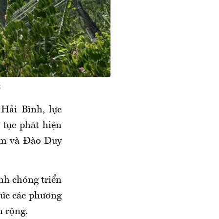
6
Hải Bình, lực
 tục phát hiện
âm và Đào Duy
anh chóng triển
chức các phương
n rộng.