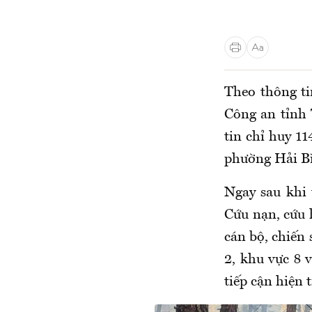
Theo thông ti
Công an tỉnh 
tin chỉ huy 1
phường Hải B
Ngay sau khi 
Cứu nạn, cứu 
cán bộ, chiến 
2, khu vực 8 
tiếp cận hiện 