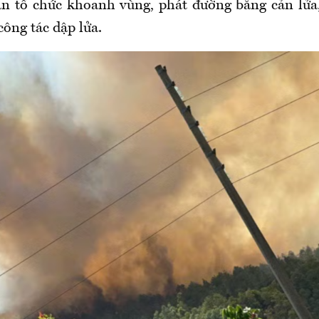
an tổ chức khoanh vùng, phát đường băng cản lửa,
công tác dập lửa.