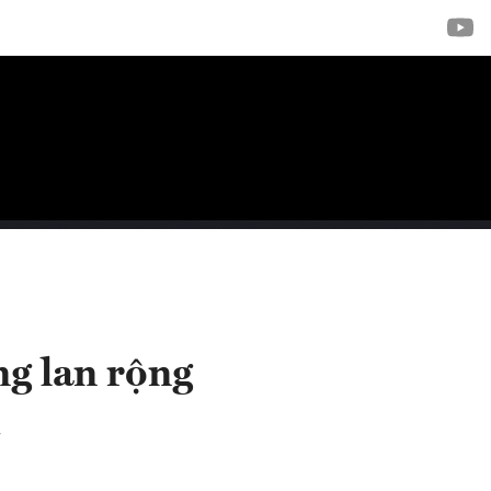
g lan rộng
C