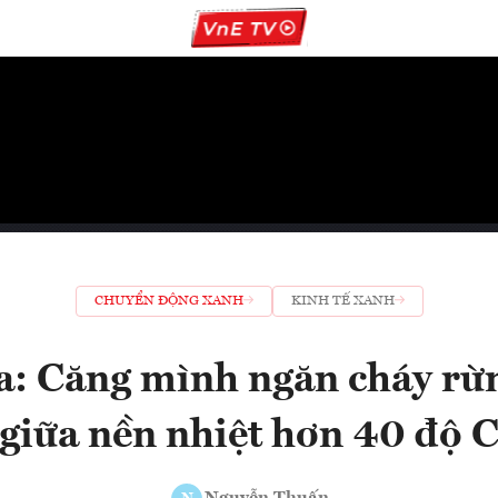
CHUYỂN ĐỘNG XANH
KINH TẾ XANH
: Căng mình ngăn cháy rừn
giữa nền nhiệt hơn 40 độ 