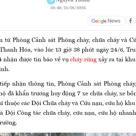
Nguyễn Thuấn
N
08:49, 25/06/2026
n từ Phòng Cảnh sát Phòng cháy, chữa cháy và C
Thanh Hóa, vào lúc 13 giờ 38 phút ngày 24/6, T
14 nhận được tin báo về vụ
cháy rừng
xảy ra tại kh
ình.
tiếp nhận thông tin, Phòng Cảnh sát Phòng cháy
hộ đã khẩn trương huy động 7 xe chữa cháy, xe bồ
sĩ thuộc các Đội Chữa cháy và Cứu nạn, cứu hộ khu
và Đội Công tác chữa cháy, cứu nạn, cứu hộ nha
trường.