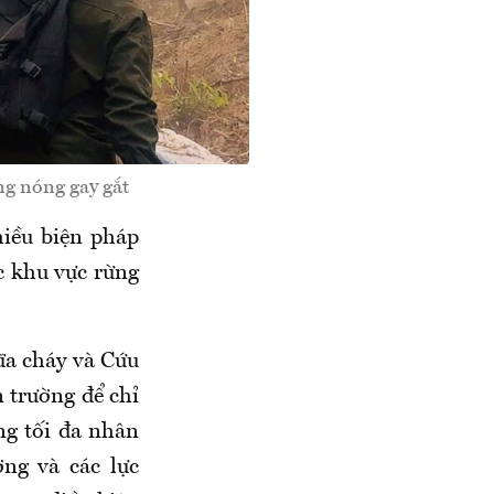
ắng nóng gay gắt
hiều biện pháp
c khu vực rừng
ữa cháy và Cứu
 trường để chỉ
ng tối đa nhân
ơng và các lực