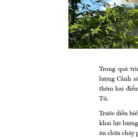
Trong quá tr
lượng Cảnh sá
thêm hai điể
Từ.
Trước diễn biế
khai lực lượng
án chữa cháy 