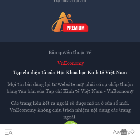
Đặt mua ấn phẩm
Bản quyền thuộc về
VnEconomy
Tạp chí điện tử của Hội Khoa học Kinh tế Việt Nam
Mọi tin bài đăng lại từ website này phải có sự chấp thuận
bằng văn bản của
Tạp chí Kinh tế Việt Nam - VnEconomy
Các trang liên kết ra ngoài sẽ được mở ra ở cửa sổ mới.
VnEconomy không chịu trách nhiệm nội dung các trang
ngoài.