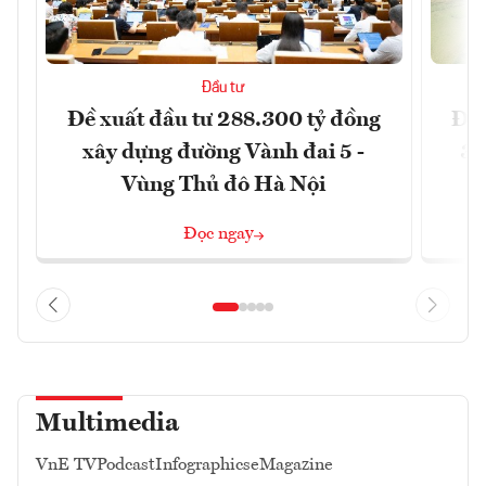
Đầu tư
Đề xuất đầu tư 288.300 tỷ đồng
Đồn
xây dựng đường Vành đai 5 -
3 
Vùng Thủ đô Hà Nội
Đọc ngay
Multimedia
VnE TV
Podcast
Infographics
eMagazine