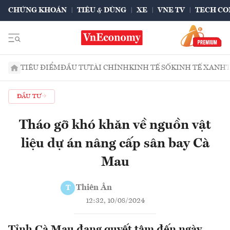
CHỨNG KHOÁN
TIÊU & DÙNG
XE
VNE TV
TECH CO
TIÊU ĐIỂM
ĐẦU TƯ
TÀI CHÍNH
KINH TẾ SỐ
KINH TẾ XANH
ĐẦU TƯ
Tháo gỡ khó khăn về nguồn vật
liệu dự án nâng cấp sân bay Cà
Mau
Thiên Ân
T
12:32, 10/08/2024
Tỉnh Cà Mau đang quyết tâm đến ngày