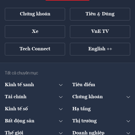
Chứng khoán
Tiêu & Dùng
Xe
VnE TV
Tech Connect
English ++
Tất cả chuyên mục
Kinh tế xanh
Tiêu điểm
Chuyển động xanh
Tài chính
Chứng khoán
Pháp lý
Ngân hàng
Doanh nghiệp niêm yết
Kinh tế số
Hạ tầng
Thương hiệu xanh
Thị trường vốn
Thị trường
Sản phẩm - Thị trường
Bất động sản
Thị trường
Diễn đàn
Thuế
Đầu tư
Tài sản số
Chính sách
Xuất nhập khẩu
Thế giới
Doanh nghiệp