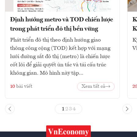
Định hướng metro và TOD chiến lược
K
trong phát triển đô thị bền vững
K
Phát triển đô thị theo định hướng giao
K
thông công cộng (TOD) kết hợp với mạng
V
lưới đường sắt đô thị (metro) là chiến lược
cốt lõi để giải quyết ùn tắc và tái cấu trúc
không gian. Mô hình này tập...
10
bài viết
Xem tất cả
2
1
2
3
4