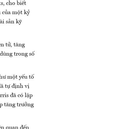
s, cho biết
u của một kỷ
ài sản kỹ
n tử, tăng
dùng trong số
như một yếu tố
ã tự định vị
ris đã có lập
úp tăng trưởng
iên quan đến