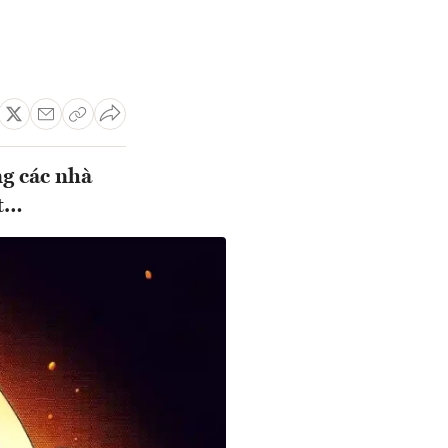
ng các nhà
ết…