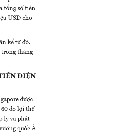
 tổng số tiền
riệu USD cho
ăn kể từ đó.
 trong tháng
TIỀN ĐIỆN
ngapore được
60 do lợi thế
 lý và phát
u vương quốc Ả