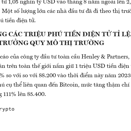
 từ 1,05 nghìn tỷ USD vào tháng 8 năm ngoái lên 2,
Một số lượng lớn các nhà đầu tư đã đi theo thị trư
ú tiền điện tử.
NG CÁC TRIỆU PHÚ TIỀN ĐIỆN TỬ TỈ L
 TRƯỞNG QUY MÔ THỊ TRƯỜNG
áo của công ty đầu tư toàn cầu Henley & Partners,
n trên toàn thế giới nắm giữ 1 triệu USD tiền điện 
5% so với so với 88.200 vào thời điểm này năm 2023
hú cụ thể liên quan đến Bitcoin, mức tăng thậm chí
g 111% lên 85.400.