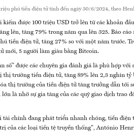
triệu phú tiền điện tử tính đến ngày 30/6/2024, theo Hen
 kiếm được 100 triệu USD trở lên từ các khoản đầu 
tăng lên, tăng 79% trong năm qua lên 325. Báo cáo 
phú tiền điện tử, tăng 27% so với một năm trước. Tr
tử mới, 5 người làm giàu bằng Bitcoin.
ân số” được các chuyên gia đánh giá là phù hợp với 
rị thị trường tiền điện tử, tăng 89% lên 2,3 nghìn t
óa thị trường của tiền điện tử tăng trưởng dẫn tới s
lớn là nhờ sự gia tăng của các quỹ giao dịch trao đổ
i tài chính đang phát triển nhanh chóng, tiền điện
trị của các loại tiền tệ truyền thống", António Hen