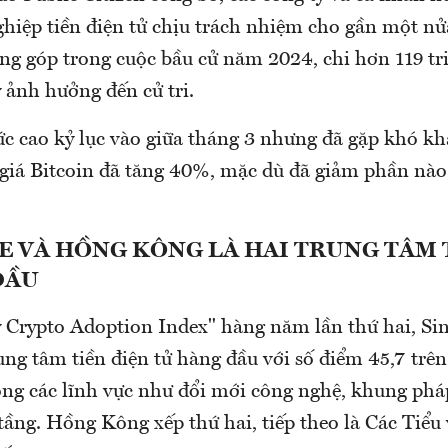
hiệp tiền điện tử chịu trách nhiệm cho gần một nửa
óng góp trong cuộc bầu cử năm 2024, chi hơn 119 t
 ảnh hưởng đến cử tri.
c cao kỷ lục vào giữa tháng 3 nhưng đã gặp khó kh
 giá Bitcoin đã tăng 40%, mặc dù đã giảm phần nào
E VÀ HỒNG KÔNG LÀ HAI TRUNG TÂM 
ĐẦU
 Crypto Adoption Index" hàng năm lần thứ hai, Si
ung tâm tiền điện tử hàng đầu với số điểm 45,7 trên 
ong các lĩnh vực như đổi mới công nghệ, khung pháp
 tầng. Hồng Kông xếp thứ hai, tiếp theo là Các Tiể