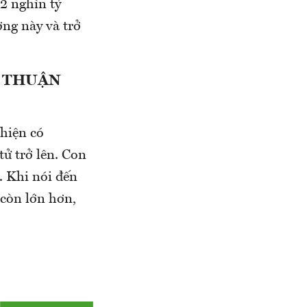
2 nghìn tỷ
ờng này và trở
Ệ THUẬN
 hiện có
tử trở lên. Con
. Khi nói đến
 còn lớn hơn,