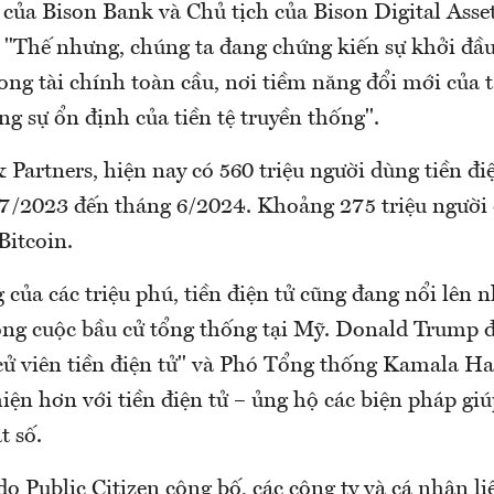
của Bison Bank và Chủ tịch của Bison Digital Asset
 "Thế nhưng, chúng ta đang chứng kiến ​​sự khởi đầ
ng tài chính toàn cầu, nơi tiềm năng đổi mới của t
ng sự ổn định của tiền tệ truyền thống".
Partners, hiện nay có 560 triệu người dùng tiền điệ
7/2023 đến tháng 6/2024. Khoảng 275 triệu người 
Bitcoin.
g của các triệu phú, tiền điện tử cũng đang nổi lên 
ong cuộc bầu cử tổng thống tại Mỹ. Donald Trump đ
cử viên tiền điện tử" và Phó Tổng thống Kamala Har
iện hơn với tiền điện tử – ủng hộ các biện pháp gi
t số.
o Public Citizen công bố, các công ty và cá nhân l