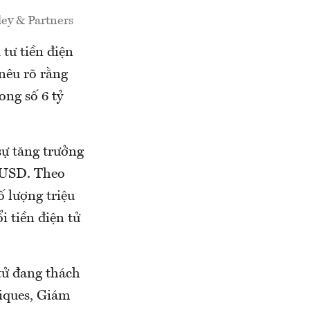
ley & Partners
tư tiền điện
nêu rõ rằng
ong số 6 tỷ
sự tăng trưởng
ỷ USD. Theo
ố lượng triệu
i tiền điện tử
 tử đang thách
riques, Giám