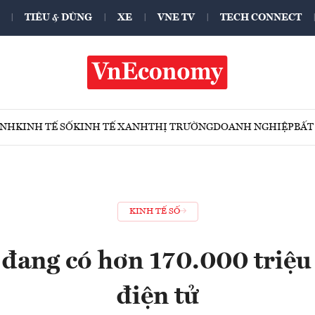
TIÊU & DÙNG
XE
VNE TV
TECH CONNECT
ÍNH
KINH TẾ SỐ
KINH TẾ XANH
THỊ TRƯỜNG
DOANH NGHIỆP
BẤT
KINH TẾ SỐ
 đang có hơn 170.000 triệu
điện tử