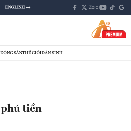
ENGLISH ++
 ĐỘNG SẢN
THẾ GIỚI
DÂN SINH
 phú tiền