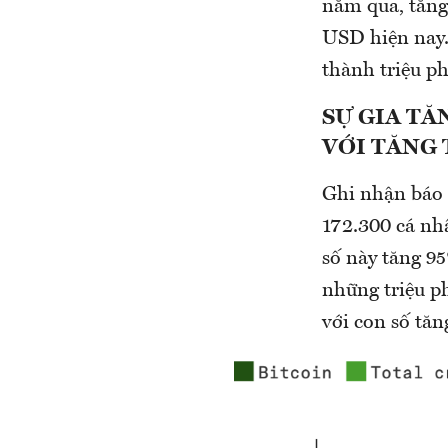
năm qua, tăng
USD hiện nay. 
thành triệu ph
SỰ GIA TĂ
VỚI TĂNG
Ghi nhận báo c
172.300 cá nhâ
số này tăng 9
những triệu p
với con số tăn