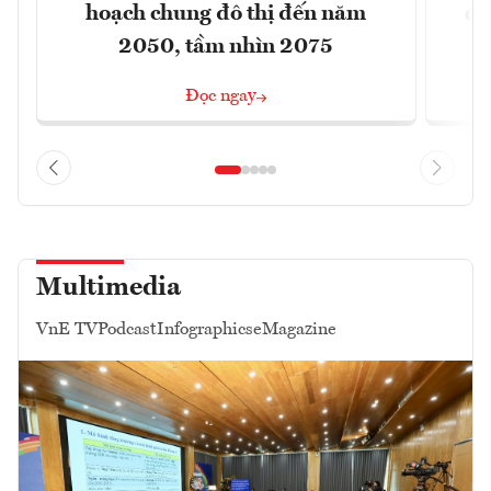
hoạch chung đô thị đến năm
dự
2050, tầm nhìn 2075
Đọc ngay
Multimedia
VnE TV
Podcast
Infographics
eMagazine