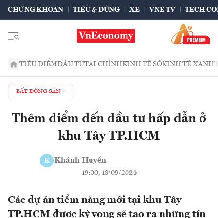
CHỨNG KHOÁN
TIÊU & DÙNG
XE
VNE TV
TECH CO
TIÊU ĐIỂM
ĐẦU TƯ
TÀI CHÍNH
KINH TẾ SỐ
KINH TẾ XANH
BẤT ĐỘNG SẢN
Thêm điểm đến đầu tư hấp dẫn ở
khu Tây TP.HCM
Khánh Huyền
K
19:00, 18/09/2024
Các dự án tiềm năng mới tại khu Tây
TP.HCM được kỳ vọng sẽ tạo ra những tín