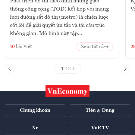
Phát triển đô thị theo định hướng giao
K
thông công cộng (TOD) kết hợp với mạng
V
lưới đường sắt đô thị (metro) là chiến lược
cốt lõi để giải quyết ùn tắc và tái cấu trúc
không gian. Mô hình này tập...
10
bài viết
Xem tất cả
2
1
2
3
4
Chứng khoán
Tiêu & Dùng
Xe
VnE TV