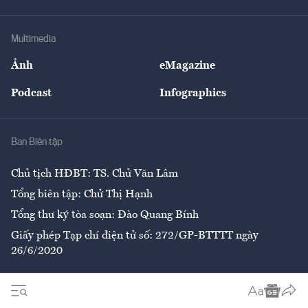
Tư vấn Tiêu & Dùng
Infographics
Hạ tầng
Sức khỏe
Khung pháp lý
Doanh nghiệp
Địa phương
Thị trường
Bảo hiểm
Multimedia
Sự kiện
Nhân lực
Ảnh
eMagazine
Đẹp +
An sinh
Podcast
Infographics
Giải trí
Y tế
Nhà
Ban Biên tập
Ẩm thực
Chủ tịch HĐBT: TS. Chử Văn Lâm
Tổng biên tập: Chử Thị Hạnh
Tổng thư ký tòa soạn: Đào Quang Bính
Giấy phép Tạp chí điện tử số: 272/GP-BTTTT ngày
26/6/2020
Liên hệ tòa soạn