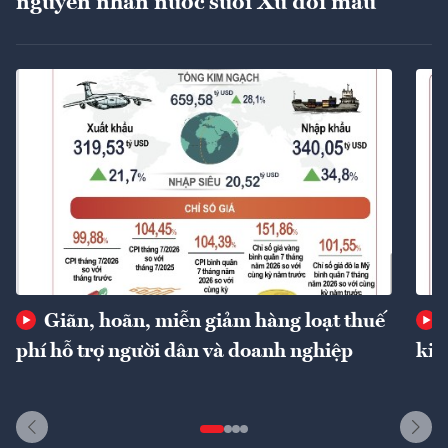
nguyên nhân nước suối Xú đổi màu
Giãn, hoãn, miễn giảm hàng loạt thuế
phí hỗ trợ người dân và doanh nghiệp
kin