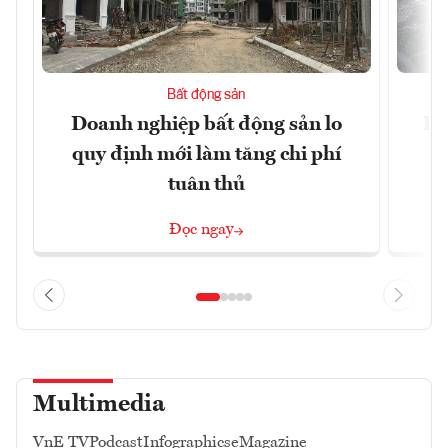
Bất động sản
Doanh nghiệp bất động sản lo
Hà
quy định mới làm tăng chi phí
tuân thủ
Đọc ngay
Multimedia
VnE TV
Podcast
Infographics
eMagazine