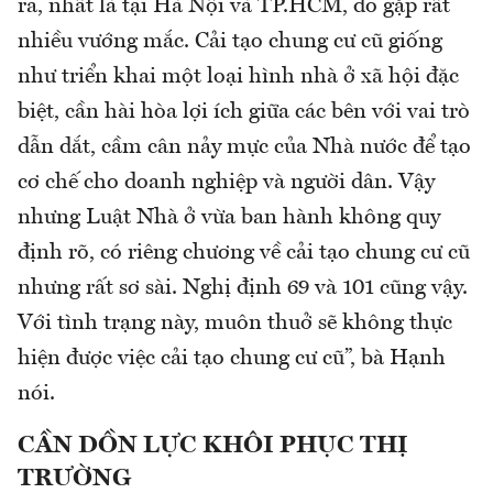
ra, nhất là tại Hà Nội và TP.HCM, do gặp rất
nhiều vướng mắc. Cải tạo chung cư cũ giống
như triển khai một loại hình nhà ở xã hội đặc
biệt, cần hài hòa lợi ích giữa các bên với vai trò
dẫn dắt, cầm cân nảy mực của Nhà nước để tạo
cơ chế cho doanh nghiệp và người dân. Vậy
nhưng Luật Nhà ở vừa ban hành không quy
định rõ, có riêng chương về cải tạo chung cư cũ
nhưng rất sơ sài. Nghị định 69 và 101 cũng vậy.
Với tình trạng này, muôn thuở sẽ không thực
hiện được việc cải tạo chung cư cũ”, bà Hạnh
nói.
CẦN DỒN LỰC KHÔI PHỤC THỊ
TRƯỜNG