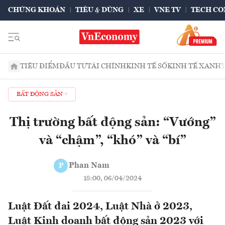
CHỨNG KHOÁN
TIÊU & DÙNG
XE
VNE TV
TECH CO
TIÊU ĐIỂM
ĐẦU TƯ
TÀI CHÍNH
KINH TẾ SỐ
KINH TẾ XANH
BẤT ĐỘNG SẢN
Thị trường bất động sản: “Vướng”
và “chậm”, “khó” và “bí”
Phan Nam
P
18:00, 06/04/2024
Luật Đất đai 2024, Luật Nhà ở 2023,
Luật Kinh doanh bất động sản 2023 với