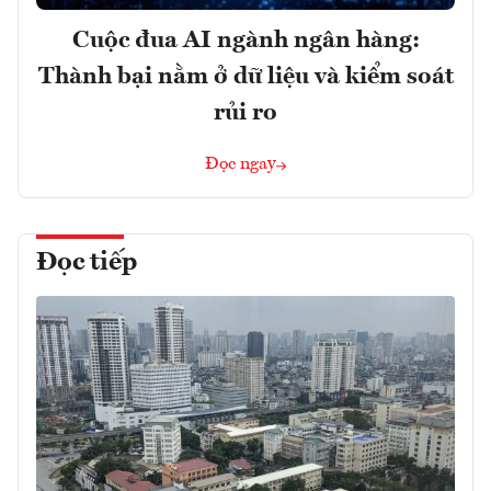
Cuộc đua AI ngành ngân hàng:
Thành bại nằm ở dữ liệu và kiểm soát
rủi ro
Đọc ngay
Đọc tiếp