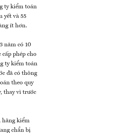
g ty kiểm toán
 yết và 55
àng ít hơn.
 3 năm có 10
c cấp phép cho
ng ty kiểm toán
ớc đã có thông
toán theo quy
 thay vì trước
a hãng kiểm
đang chẩn bị