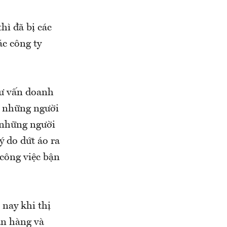
hì đã bị các
c công ty
ư vấn doanh
, những người
 những người
 do dứt áo ra
 công việc bận
 nay khi thị
ân hàng và