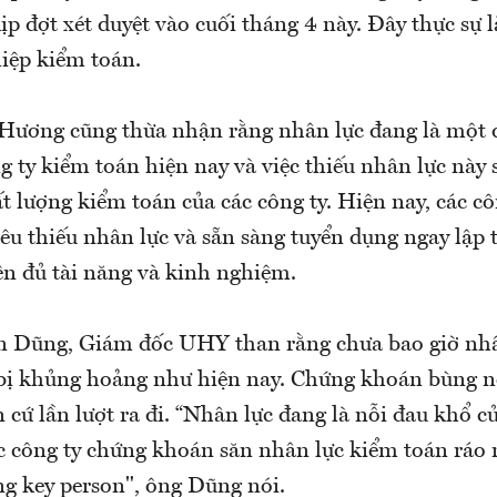
ịp đợt xét duyệt vào cuối tháng 4 này. Đây thực sự l
iệp kiểm toán.
 Hương cũng thừa nhận rằng nhân lực đang là một 
ng ty kiểm toán hiện nay và việc thiếu nhân lực này 
 lượng kiểm toán của các công ty. Hiện nay, các c
kêu thiếu nhân lực và sẵn sàng tuyển dụng ngay lập 
ên đủ tài năng và kinh nghiệm.
 Dũng, Giám đốc UHY than rằng chưa bao giờ nh
 bị khủng hoảng như hiện nay. Chứng khoán bùng n
 cứ lần lượt ra đi. “Nhân lực đang là nỗi đau khổ củ
c công ty chứng khoán săn nhân lực kiểm toán ráo r
g key person", ông Dũng nói.