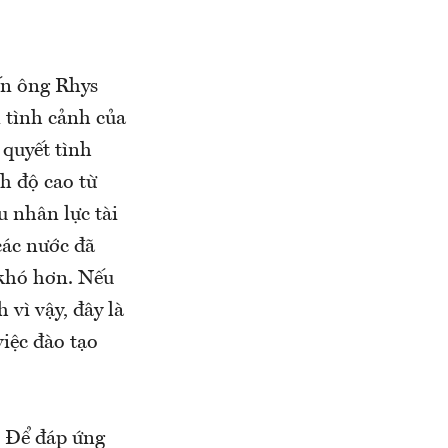
ến ông Rhys
 tình cảnh của
quyết tình
h độ cao từ
u nhân lực tài
các nước đã
 khó hơn. Nếu
vì vậy, đây là
iệc đào tạo
. Để đáp ứng