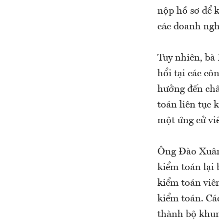
nộp hồ sơ để k
các doanh ngh
Tuy nhiên, bà
hổi tại các cô
hưởng đến chất
toán liên tục 
một ứng cử vi
Ông Đào Xuân
kiểm toán lại
kiểm toán viên
kiểm toán. Cá
thành bộ khun