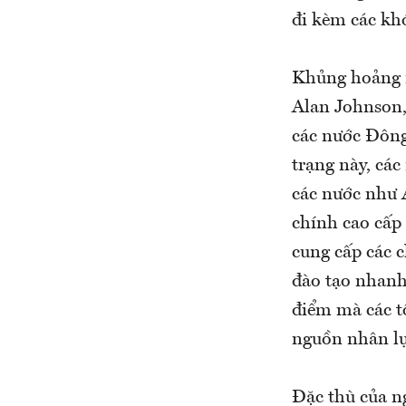
đi kèm các khó
Khủng hoảng n
Alan Johnson,
các nước Đông
trạng này, các
các nước như A
chính cao cấp 
cung cấp các 
đào tạo nhanh
điểm mà các t
nguồn nhân lự
Đặc thù của n