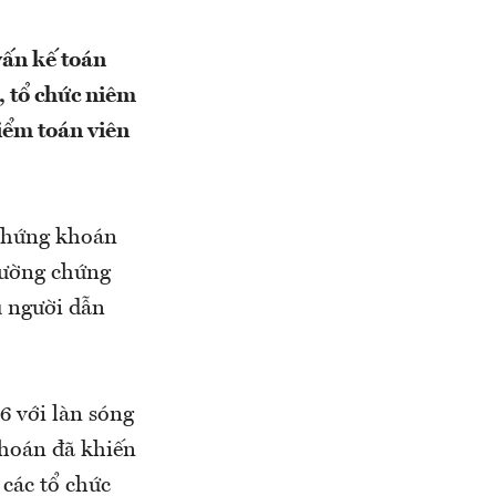
vấn kế toán
, tổ chức niêm
iểm toán viên
 Chứng khoán
rường chứng
u người dẫn
 với làn sóng
khoán đã khiến
 các tổ chức