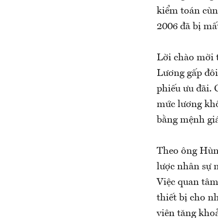
kiểm toán cùn
2006 đã bị mất
Lời chào mời t
Lương gấp đôi 
phiếu ưu đãi. 
mức lương khô
bằng mệnh giá 
Theo ông Hùng
lược nhân sự m
Việc quan tâm 
thiết bị cho 
viên tăng khoả