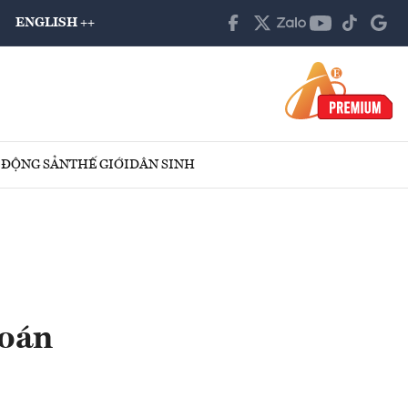
ENGLISH ++
 ĐỘNG SẢN
THẾ GIỚI
DÂN SINH
hoán