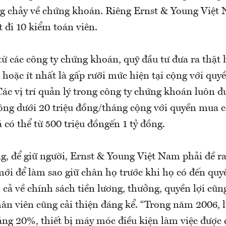
g chảy về chứng khoán. Riêng Ernst & Young Việt
 đi 10 kiểm toán viên.
ừ các công ty chứng khoán, quỹ đầu tư đưa ra thật 
hoặc ít nhất là gấp rưỡi mức hiện tại cộng với qu
Các vị trí quản lý trong công ty chứng khoán luôn đư
ng dưới 20 triệu đồng/tháng cộng với quyền mua c
có thể từ 500 triệu đồngến 1 tỷ đồng.
, để giữ người, Ernst & Young Việt Nam phải đề r
ới để làm sao giữ chân họ trước khi họ có đến quyế
cả về chính sách tiền lương, thưởng, quyền lợi cũn
nhân viên cũng cải thiện đáng kể. “Trong năm 2006,
ng 20%, thiết bị máy móc điều kiện làm việc được 