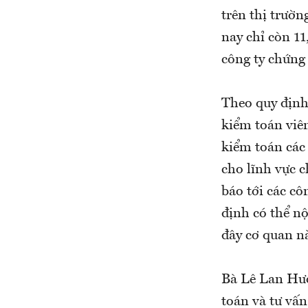
trên thị trườ
nay chỉ còn 11
công ty chứng 
Theo quy định
kiểm toán viê
kiểm toán các 
cho lĩnh vực 
báo tới các cô
định có thể nộ
đây cơ quan n
Bà Lê Lan Hươ
toán và tư vấ