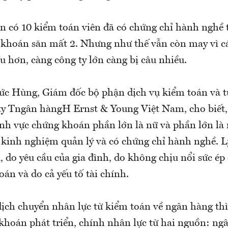
 có 10 kiểm toán viên đã có chứng chỉ hành nghề t
 khoán săn mất 2. Nhưng như thế vẫn còn may vì cá
 hơn, càng công ty lớn càng bị câu nhiều.
c Hùng, Giám đốc bộ phận dịch vụ kiểm toán và t
ty Tngân hàngH Ernst & Young Việt Nam, cho biết
ĩnh vực chứng khoán phần lớn là nữ và phần lớn là
 kinh nghiệm quản lý và có chứng chỉ hành nghề. Lý
u, do yêu cầu của gia đình, do không chịu nổi sức ép
oán và do cả yếu tố tài chính.
dịch chuyển nhân lực từ kiểm toán về ngân hàng thì
khoán phát triển, chính nhân lực từ hai nguồn: ng