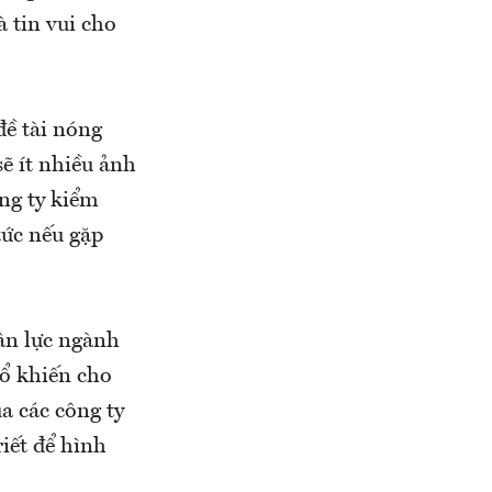
à tin vui cho
đề tài nóng
sẽ ít nhiều ảnh
ông ty kiểm
tức nếu gặp
ân lực ngành
ổ khiến cho
a các công ty
iết để hình