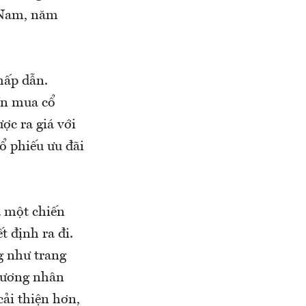
 Nam, năm
hấp dẫn.
yền mua cổ
ợc ra giá với
ổ phiếu ưu đãi
a một chiến
t định ra đi.
g như trang
 lương nhân
cải thiện hơn,