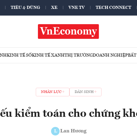
TIÊU & DÙNG
XE
VNE TV
TECH CONNECT
ÍNH
KINH TẾ SỐ
KINH TẾ XANH
THỊ TRƯỜNG
DOANH NGHIỆP
BẤT
NHÂN LỰC
DÂN SINH
ếu kiểm toán cho chứng k
Lan Hương
L