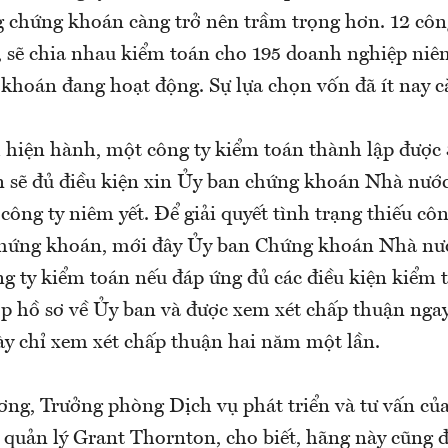
ng chứng khoán càng trở nên trầm trọng hơn. 12 côn
, sẽ chia nhau kiểm toán cho 195 doanh nghiệp niêm
khoán đang hoạt động. Sự lựa chọn vốn đã ít nay c
 hiện hành, một công ty kiểm toán thành lập được
n sẽ đủ điều kiện xin Ủy ban chứng khoán Nhà nướ
công ty niêm yết. Để giải quyết tình trạng thiếu cô
chứng khoán, mới đây Ủy ban Chứng khoán Nhà nư
ng ty kiểm toán nếu đáp ứng đủ các điều kiện kiểm 
p hồ sơ về Ủy ban và được xem xét chấp thuận ngay,
ày chỉ xem xét chấp thuận hai năm một lần.
ng, Trưởng phòng Dịch vụ phát triển và tư vấn củ
n quản lý Grant Thornton, cho biết, hãng này cũng 