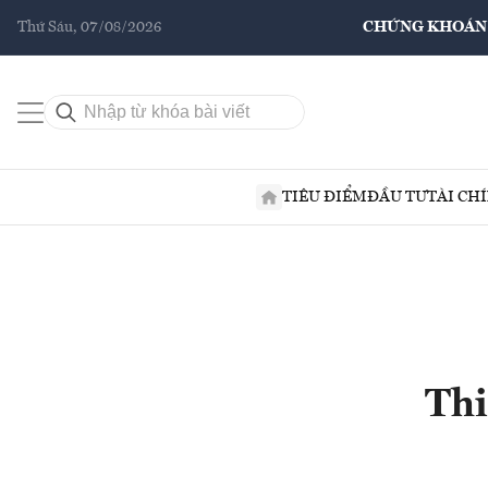
Thứ Sáu, 07/08/2026
CHỨNG KHOÁN
TIÊU ĐIỂM
ĐẦU TƯ
TÀI CH
Thi