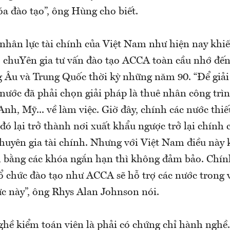
a đào tạo”, ông Hùng cho biết.
hân lực tài chính của Việt Nam như hiện nay khi
 chuYên gia tư vấn đào tạo ACCA toàn cầu nhớ đến
 Âu và Trung Quốc thời kỳ những năm 90. “Để giải 
 nước đã phải chọn giải pháp là thuê nhân công trìn
nh, Mỹ... về làm việc. Giờ đây, chính các nước thiế
đó lại trở thành nơi xuất khẩu ngược trở lại chính 
chuyên gia tài chính. Nhưng với Việt Nam điều này
 bằng các khóa ngắn hạn thì không đảm bảo. Chính 
ổ chức đào tạo như ACCA sẽ hỗ trợ các nước trong v
c này”, ông Rhys Alan Johnson nói.
ghề kiểm toán viên là phải có chứng chỉ hành nghề