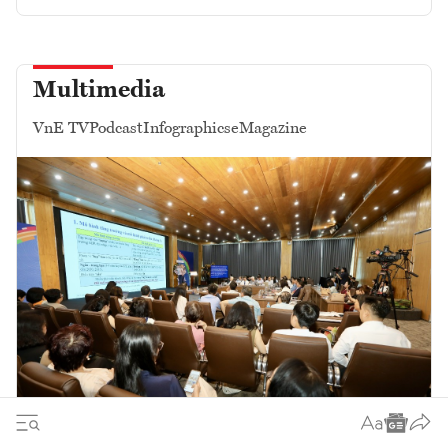
Multimedia
VnE TV
Podcast
Infographics
eMagazine
Để quyết sách tạo ra tăng trưởng: