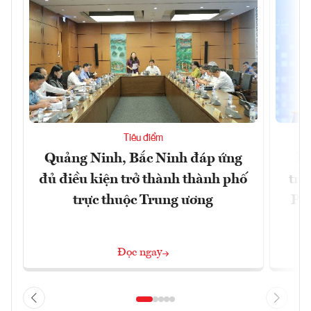
Tiêu điểm
Quảng Ninh, Bắc Ninh đáp ứng
Ph
đủ điều kiện trở thành thành phố
trự
trực thuộc Trung ương
Phi
Đ
Đọc ngay