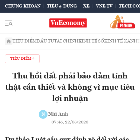
CHỨNG KHOÁN
TIÊU & DÙNG
XE
VNE TV
TECH CO
TIÊU ĐIỂM
ĐẦU TƯ
TÀI CHÍNH
KINH TẾ SỐ
KINH TẾ XANH
TIÊU ĐIỂM
Thu hồi đất phải bảo đảm tính
thật cần thiết và không vì mục tiêu
lợi nhuận
Nhĩ Anh
N
07:45, 22/06/2023
Dự thảo Luật cần quy định rõ đối với các