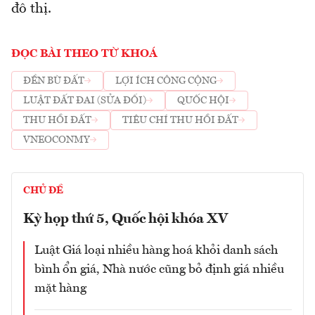
đô thị.
ĐỌC BÀI THEO TỪ KHOÁ
ĐỀN BÙ ĐẤT
LỢI ÍCH CÔNG CỘNG
LUẬT ĐẤT ĐAI (SỬA ĐỔI)
QUỐC HỘI
THU HỒI ĐẤT
TIÊU CHÍ THU HỒI ĐẤT
VNEOCONMY
CHỦ ĐỀ
Kỳ họp thứ 5, Quốc hội khóa XV
Luật Giá loại nhiều hàng hoá khỏi danh sách
bình ổn giá, Nhà nước cũng bỏ định giá nhiều
mặt hàng