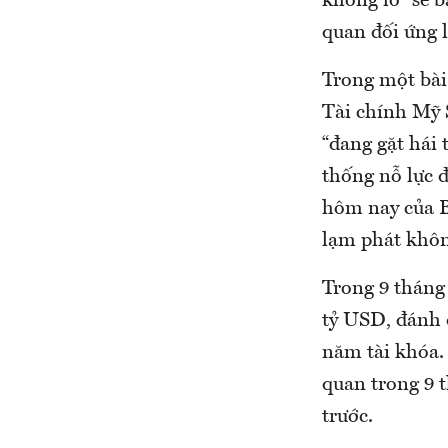
khổng lồ” sẽ 
quan đối ứng l
Trong một bài
Tài chính Mỹ 
“đang gặt hái
thống nỗ lực đ
hôm nay của Bộ
lạm phát không
Trong 9 tháng 
tỷ USD, đánh 
năm tài khóa. 
quan trong 9 t
trước.