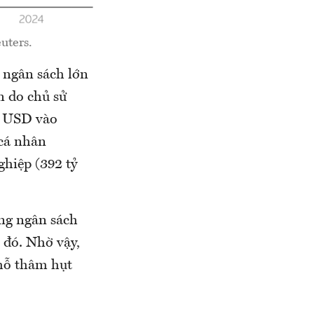
uters.
 ngân sách lớn
n do chủ sử
ỷ USD vào
 cá nhân
ghiệp (392 tỷ
ong ngân sách
 đó. Nhờ vậy,
chỗ thâm hụt