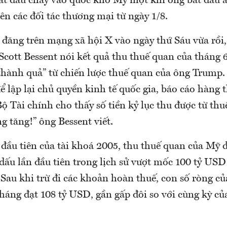
bắt đầu chảy vào quốc khố Mỹ một khi ông bắt đầu á
ên các đối tác thương mại từ ngày 1/8.
 đăng trên mạng xã hội X vào ngày thứ Sáu vừa rồi
Scott Bessent nói kết quả thu thuế quan của tháng 
 thành quả” từ chiến lược thuế quan của ông Trump
ể lập lại chủ quyền kinh tế quốc gia, báo cáo hàng 
 Tài chính cho thấy số tiền kỷ lục thu được từ th
 tăng!” ông Bessent viết.
đầu tiên của tài khoá 2005, thu thuế quan của Mỹ đ
dấu lần đầu tiên trong lịch sử vượt mốc 100 tỷ US
Sau khi trừ đi các khoản hoàn thuế, con số ròng củ
háng đạt 108 tỷ USD, gần gấp đôi so với cùng kỳ củ