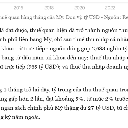
huế quan hàng tháng của Mỹ. Đơn vị: tỷ USD - Nguồn: Re
đã đạt được, thuế quan hiện đã trở thành nguồn thu
ính phủ liên bang Mỹ, chỉ sau thuế thu nhập cá nhâ
 khấu trừ trực tiếp - nguồn đóng góp 2,683 nghìn t
n bang từ đầu năm tài khóa đến nay; thuế thu nhập
 trực tiếp (965 tỷ USD); và thuế thu nhập doanh n
 4 tháng trở lại đây, tỷ trọng của thu thuế quan tr
tăng gấp hơn 2 lần, đạt khoảng 5%, từ mức 2% trước
, ngân sách chính phủ Mỹ thặng dư 27 tỷ USD, từ 
g kỳ năm ngoái.