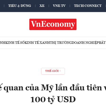
TIÊU & DÙNG
XE
VNE TV
TECH CONNECT
ÍNH
KINH TẾ SỐ
KINH TẾ XANH
THỊ TRƯỜNG
DOANH NGHIỆP
BẤT
THẾ GIỚI
 quan của Mỹ lần đầu tiên
100 tỷ USD