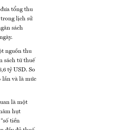
 đưa tổng thu
trong lịch sử
ngân sách
ngày.
ột nguồn thu
 sách từ thuế
6,6 tỷ USD. So
 lần và là mức
quan là một
thâm hụt
“số tiền