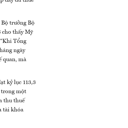
p đầy đủ thuế
, Bộ trưởng Bộ
6 cho thấy Mỹ
. “Khi Tổng
tháng ngày
uế quan, mà
ạt kỷ lục 113,3
D trong một
a thu thuế
a tài khóa