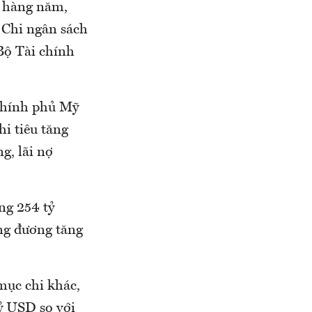
6 hàng năm,
 Chi ngân sách
Bộ Tài chính
 Chính phủ Mỹ
i tiêu tăng
g, lãi nợ
ng 254 tỷ
ng đương tăng
 mục chi khác,
tỷ USD so với