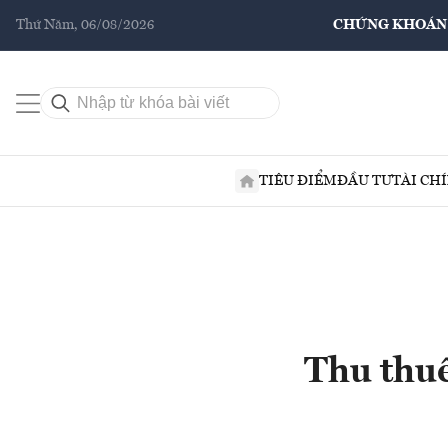
Thứ Năm, 06/08/2026
CHỨNG KHOÁN
TIÊU ĐIỂM
ĐẦU TƯ
TÀI CH
Thu thuế