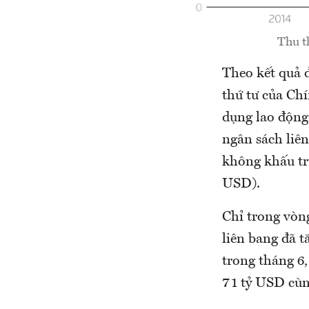
Thu t
Theo kết quả 
thứ tư của Ch
dụng lao động
ngân sách liê
không khấu trừ
USD).
Chỉ trong vòng
liên bang đã 
trong tháng 6
71 tỷ USD cùn