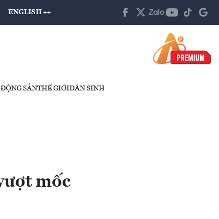
ENGLISH ++
 ĐỘNG SẢN
THẾ GIỚI
DÂN SINH
 vượt mốc