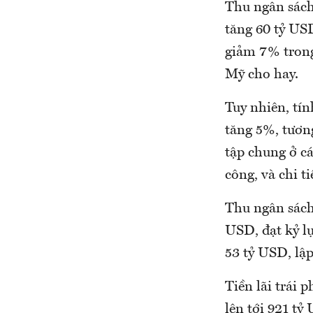
Thu ngân sách
tăng 60 tỷ US
giảm 7% trong
Mỹ cho hay.
Tuy nhiên, tí
tăng 5%, tươn
tập chung ở cá
công, và chi t
Thu ngân sách
USD, đạt kỷ l
53 tỷ USD, lập
Tiền lãi trái 
lên tới 921 tỷ