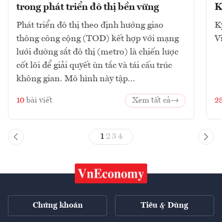
trong phát triển đô thị bền vững
K
Phát triển đô thị theo định hướng giao
K
thông công cộng (TOD) kết hợp với mạng
V
lưới đường sắt đô thị (metro) là chiến lược
cốt lõi để giải quyết ùn tắc và tái cấu trúc
không gian. Mô hình này tập...
10
bài viết
Xem tất cả
2
1
2
3
4
Chứng khoán
Tiêu & Dùng