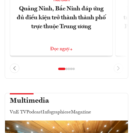
Tiêu điểm
Quảng Ninh, Bắc Ninh đáp ứng
Ph
đủ điều kiện trở thành thành phố
trự
trực thuộc Trung ương
Phi
Đ
Đọc ngay
Multimedia
VnE TV
Podcast
Infographics
eMagazine