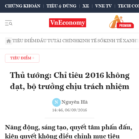
CHỨNG KHOÁN
TIÊU & DÙNG
XE
VNE TV
TECH CO
TIÊU ĐIỂM
ĐẦU TƯ
TÀI CHÍNH
KINH TẾ SỐ
KINH TẾ XANH
TIÊU ĐIỂM
Thủ tướng: Chỉ tiêu 2016 không
đạt, bộ trưởng chịu trách nhiệm
Nguyên Hà
N
14:46, 06/09/2016
Năng động, sáng tạo, quyết tâm phấn đấu,
kiên quyết không điều chỉnh mục tiêu