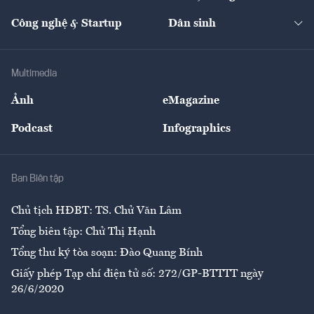
Cafe BĐS
Thị trường
Kinh doanh
Kết nối
Tạp chí kinh tế Việt Nam
eMagazine
Nhà đầu tư
Du lịch
Công nghệ & Startup
Dân sinh
Tư vấn
Nông sản
Doanh nhân
Tư vấn Tiêu & Dùng
Infographics
Hạ tầng
Sức khỏe
Khung pháp lý
Doanh nghiệp
Địa phương
Thị trường
Bảo hiểm
Multimedia
Sự kiện
Nhân lực
Ảnh
eMagazine
Đẹp +
An sinh
Podcast
Infographics
Giải trí
Y tế
Nhà
Ban Biên tập
Ẩm thực
Chủ tịch HĐBT: TS. Chử Văn Lâm
Tổng biên tập: Chử Thị Hạnh
Tổng thư ký tòa soạn: Đào Quang Bính
Giấy phép Tạp chí điện tử số: 272/GP-BTTTT ngày
26/6/2020