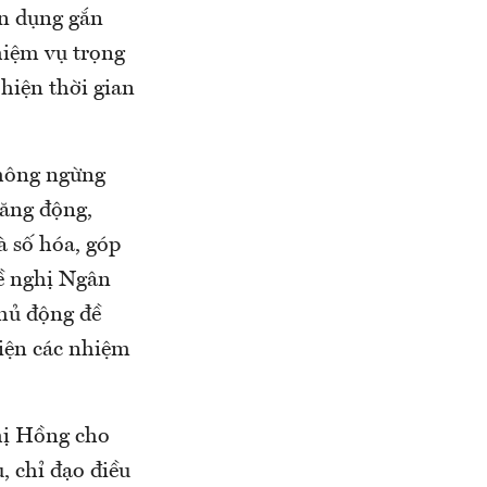
ín dụng gắn
nhiệm vụ trọng
hiện thời gian
hông ngừng
năng động,
à số hóa, góp
đề nghị Ngân
chủ động đề
hiện các nhiệm
hị Hồng cho
, chỉ đạo điều