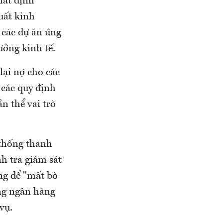
hất định
uất kinh
 các dự án ứng
rưởng kinh tế.
lại nợ cho các
 các quy định
n thể vai trò
 thống thanh
h tra giám sát
ng để "mất bò
ụng ngân hàng
vụ.