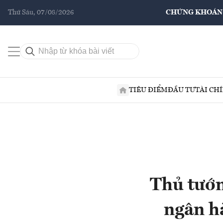
Thứ Sáu, 07/08/2026
CHỨNG KHOÁN
TIÊU ĐIỂM
ĐẦU TƯ
TÀI CH
Thủ tướn
ngân h