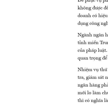
Để phục vụ ph
không được để 
doanh có hiệu 
dụng công nghệ
Ngành ngân hàn
tỉnh miền Trun
của pháp luật
quan trọng để
Nhiệm vụ thứ 
tra, giám sát
ngân hàng phả
mới lo làm ch
thì có nghĩa 