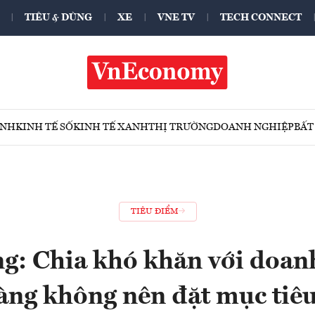
TIÊU & DÙNG
XE
VNE TV
TECH CONNECT
ÍNH
KINH TẾ SỐ
KINH TẾ XANH
THỊ TRƯỜNG
DOANH NGHIỆP
BẤT
TIÊU ĐIỂM
g: Chia khó khăn với doan
àng không nên đặt mục tiêu 