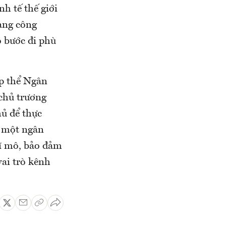
h tế thế giới
ạng công
ó bước đi phù
p thể Ngân
chủ trương
ủ để thực
a một ngân
vĩ mô, bảo đảm
ai trò kênh