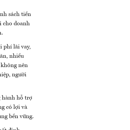
nh sách tiền
ợi cho doanh
n.
phí lãi vay,
hăn, nhiều
g không nên
hiệp, người
 hành hỗ trợ
g có lợi và
dụng bền vững.