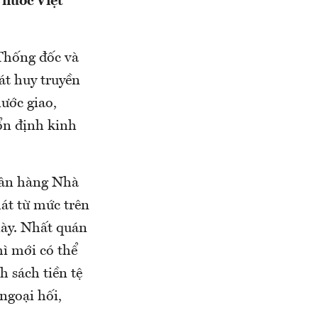
 nước Việt
 Thống đốc và
át huy truyền
ước giao,
ổn định kinh
gân hàng Nhà
át từ mức trên
ày. Nhất quán
hì mới có thể
 sách tiền tệ
 ngoại hối,