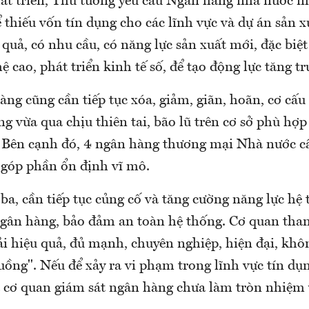
át triển, Thủ tướng yêu cầu Ngân hàng nhà nước n
thiếu vốn tín dụng cho các lĩnh vực và dự án sản x
quả, có nhu cầu, có năng lực sản xuất mới, đặc biệt
 cao, phát triển kinh tế số, để tạo động lực tăng t
g cũng cần tiếp tục xóa, giảm, giãn, hoãn, cơ cấu 
g vừa qua chịu thiên tai, bão lũ trên cơ sở phù hợp
. Bên cạnh đó, 4 ngân hàng thương mại Nhà nước cầ
 góp phần ổn định vĩ mô.
ba, cần tiếp tục củng cố và tăng cường năng lực hệ
 ngân hàng, bảo đảm an toàn hệ thống. Cơ quan than
i hiệu quả, đủ mạnh, chuyên nghiệp, hiện đại, khô
uồng". Nếu để xảy ra vi phạm trong lĩnh vực tín d
là cơ quan giám sát ngân hàng chưa làm tròn nhiệm 