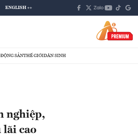
ENGLISH ++
 ĐỘNG SẢN
THẾ GIỚI
DÂN SINH
h nghiệp,
lãi cao