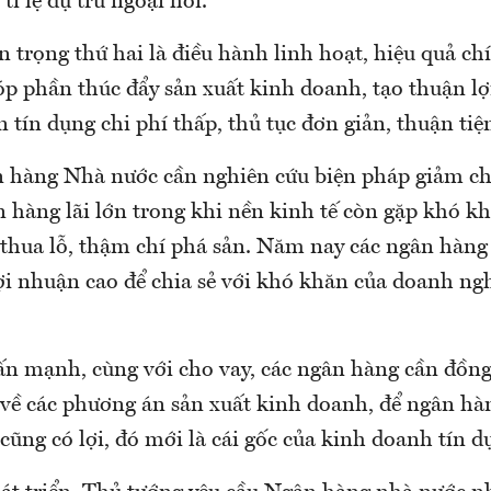
tỉ lệ dự trữ ngoại hối.
trọng thứ hai là điều hành linh hoạt, hiệu quả chí
góp phần thúc đẩy sản xuất kinh doanh, tạo thuận l
n tín dụng chi phí thấp, thủ tục đơn giản, thuận tiệ
 hàng Nhà nước cần nghiên cứu biện pháp giảm chi 
 hàng lãi lớn trong khi nền kinh tế còn gặp khó k
thua lỗ, thậm chí phá sản. Năm nay các ngân hàn
ợi nhuận cao để chia sẻ với khó khăn của doanh ng
n mạnh, cùng với cho vay, các ngân hàng cần đồng
về các phương án sản xuất kinh doanh, để ngân hàn
cũng có lợi, đó mới là cái gốc của kinh doanh tín 