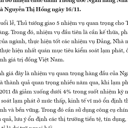
ịnh bổ nhiệm chức danh Thống đốc Ngân hàng Nhà
bà Nguyễn Thị Hồng ngày 16/11.
 buổi lễ, Thủ tướng giao 5 nhiệm vụ quan trọng cho
ng. Trong đó, nhiệm vụ đầu tiên là cần kế thừa, ph
 của ngành, thực hiện tốt các nhiệm vụ Đảng, Nhà n
 thực hiện nhất quán mục tiêu kiểm soát lạm phát, 
ịnh giá trị đồng Việt Nam.
h giá đây là nhiệm vụ quan trọng hàng đầu của N
là thành quả quan trọng nhiều năm qua, khi lạm ph
011 đã giảm xuống dưới 4% trong suốt nhiệm kỳ n
soát lạm phát ở mức thấp, kinh tế vĩ mô ổn định t
nh và bền vững. Trong đó cần sử dụng công cụ chính
 quả, lưu ý ổn định các thị trường tiền tệ, tín dụng,