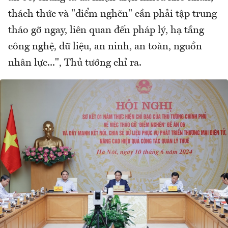
thách thức và "điểm nghẽn" cần phải tập trung
tháo gỡ ngay, liên quan đến pháp lý, hạ tầng
công nghệ, dữ liệu, an ninh, an toàn, nguồn
nhân lực...", Thủ tướng chỉ ra.