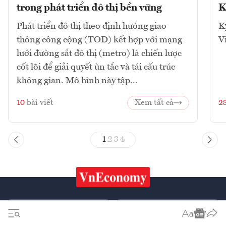
trong phát triển đô thị bền vững
K
Phát triển đô thị theo định hướng giao
K
thông công cộng (TOD) kết hợp với mạng
V
lưới đường sắt đô thị (metro) là chiến lược
cốt lõi để giải quyết ùn tắc và tái cấu trúc
không gian. Mô hình này tập...
10
bài viết
Xem tất cả
2
1
2
3
4
Chứng khoán
Tiêu & Dùng