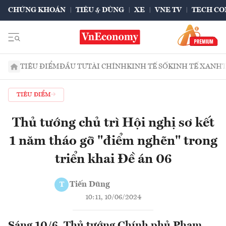
CHỨNG KHOÁN
TIÊU & DÙNG
XE
VNE TV
TECH CO
TIÊU ĐIỂM
ĐẦU TƯ
TÀI CHÍNH
KINH TẾ SỐ
KINH TẾ XANH
TIÊU ĐIỂM
Thủ tướng chủ trì Hội nghị sơ kết
1 năm tháo gỡ "điểm nghẽn" trong
triển khai Đề án 06
Tiến Dũng
T
10:11, 10/06/2024
Sáng 10/6, Thủ tướng Chính phủ Phạm