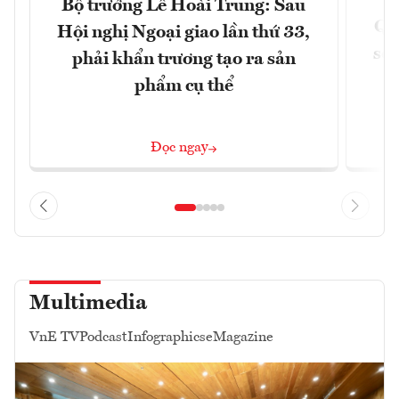
Bộ trưởng Lê Hoài Trung: Sau
Qu
Hội nghị Ngoại giao lần thứ 33,
soá
phải khẩn trương tạo ra sản
phẩm cụ thể
Đọc ngay
Multimedia
VnE TV
Podcast
Infographics
eMagazine