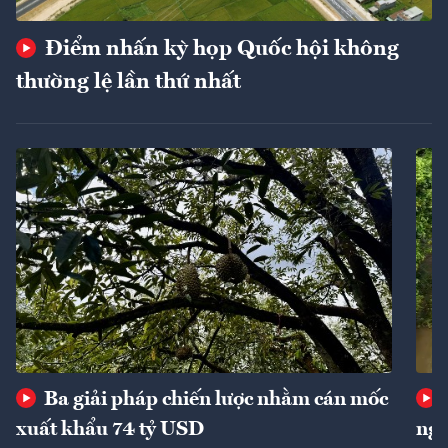
Điểm nhấn kỳ họp Quốc hội không
thường lệ lần thứ nhất
Ba giải pháp chiến lược nhằm cán mốc
xuất khẩu 74 tỷ USD
ngu