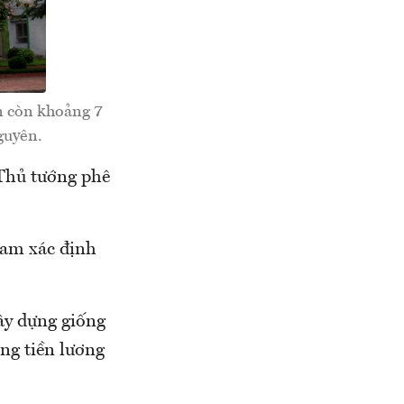
ẫn còn khoảng 7
guyên.
Thủ tướng phê
Nam xác định
ây dựng giống
ng tiền lương