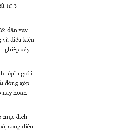
ất từ 3
ười dân vay
 và điều kiện
 nghiệp xây
h “ép” người
ải đóng góp
p này hoàn
ó mục đích
hà, song điều