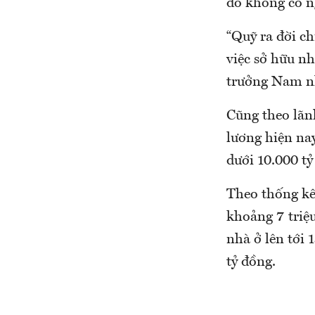
đó không có ng
“Quỹ ra đời ch
việc sở hữu n
trưởng Nam 
Cũng theo lãn
lương hiện na
dưới 10.000 tỷ
Theo thống kê 
khoảng 7 triệu
nhà ở lên tới 
tỷ đồng.