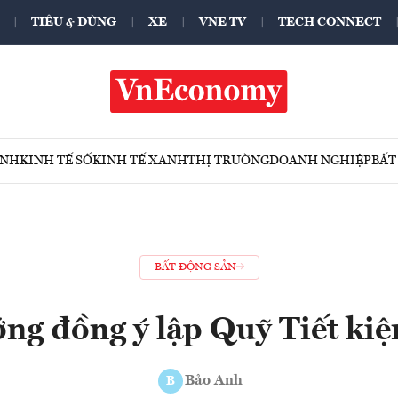
TIÊU & DÙNG
XE
VNE TV
TECH CONNECT
ÍNH
KINH TẾ SỐ
KINH TẾ XANH
THỊ TRƯỜNG
DOANH NGHIỆP
BẤT
BẤT ĐỘNG SẢN
ng đồng ý lập Quỹ Tiết ki
Bảo Anh
B