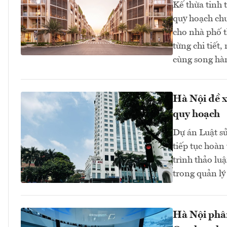
Kế thừa tinh 
quy hoạch chu
cho nhà phố t
từng chi tiết
cùng song hà
Hà Nội đề x
quy hoạch
Dự án Luật sử
tiếp tục hoàn
trình thảo lu
trong quản lý 
Hà Nội phân