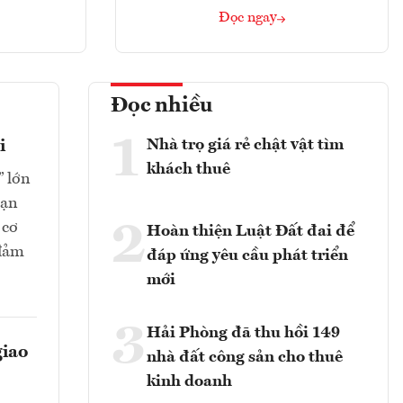
Đọc ngay
Đọc nhiều
1
Nhà trọ giá rẻ chật vật tìm
i
khách thuê
” lớn
oạn
2
 cơ
Hoàn thiện Luật Đất đai để
 đảm
đáp ứng yêu cầu phát triển
mới
3
Hải Phòng đã thu hồi 149
giao
nhà đất công sản cho thuê
kinh doanh