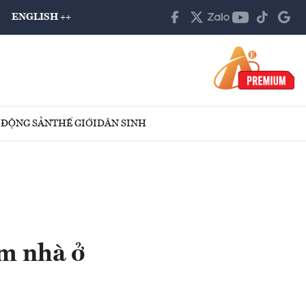
ENGLISH ++
 ĐỘNG SẢN
THẾ GIỚI
DÂN SINH
ệm nhà ở