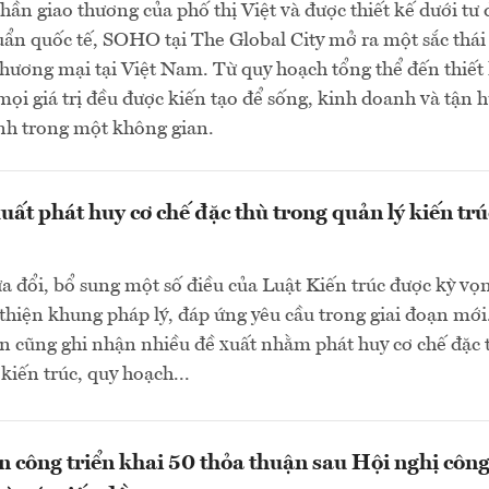
thần giao thương của phố thị Việt và được thiết kế dưới tư 
ẩn quốc tế, SOHO tại The Global City mở ra một sắc thái
hương mại tại Việt Nam. Từ quy hoạch tổng thể đến thiết
, mọi giá trị đều được kiến tạo để sống, kinh doanh và tận
nh trong một không gian.
uất phát huy cơ chế đặc thù trong quản lý kiến trú
a đổi, bổ sung một số điều của Luật Kiến trúc được kỳ vọ
 thiện khung pháp lý, đáp ứng yêu cầu trong giai đoạn mớ
ận cũng ghi nhận nhiều đề xuất nhằm phát huy cơ chế đặc 
kiến trúc, quy hoạch...
 công triển khai 50 thỏa thuận sau Hội nghị công