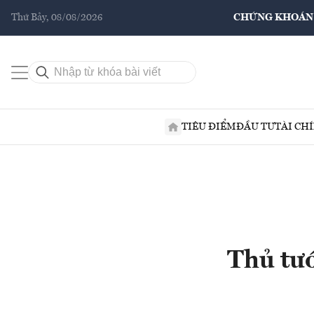
Thứ Bảy, 08/08/2026
CHỨNG KHOÁN
TIÊU ĐIỂM
ĐẦU TƯ
TÀI CH
Thủ tướ