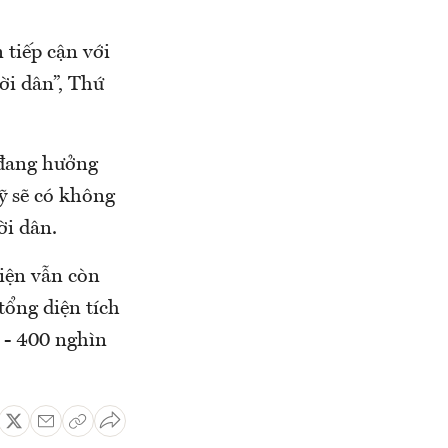
 tiếp cận với
ời dân”, Thứ
 đang hưởng
ỹ sẽ có không
ời dân.
hiện vẫn còn
tổng diện tích
 - 400 nghìn