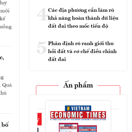
duy
4
Các địa phương cần làm rõ
 mới
khả năng hoàn thành dữ liệu
 kế
đất đai theo mốc tiến độ
 hưởng
5
Phân định rõ ranh giới thu
hồi đất và cơ chế điều chỉnh
c,
đất đai
ng
Ấn phẩm
i. Quá
thù
 bố