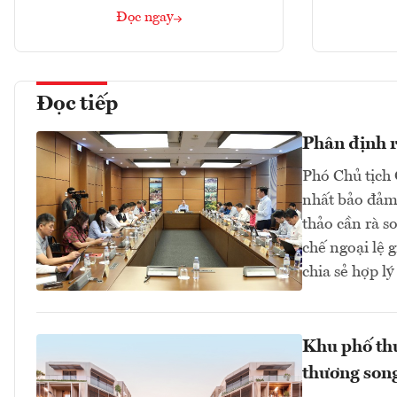
Đọc ngay
Đọc tiếp
Phân định rõ
Phó Chủ tịch 
nhất bảo đảm 
thảo cần rà s
chế ngoại lệ 
chia sẻ hợp lý 
Khu phố thư
thương song