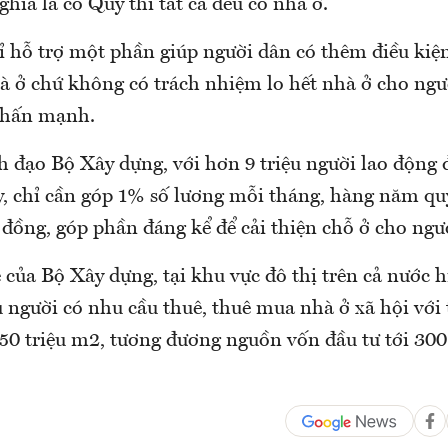
hĩa là có Quỹ thì tất cả đều có nhà ở.
ỉ hỗ trợ một phần giúp người dân có thêm điều kiện
hà ở chứ không có trách nhiệm lo hết nhà ở cho ngư
nhấn mạnh.
h đạo Bộ Xây dựng, với hơn 9 triệu người lao động
y, chỉ cần góp 1% số lương mỗi tháng, hàng năm qu
 đồng, góp phần đáng kể để cải thiện chỗ ở cho ngư
của Bộ Xây dựng, tại khu vực đô thị trên cả nước 
 người có nhu cầu thuê, thuê mua nhà ở xã hội với 
150 triệu m2, tương đương nguồn vốn đầu tư tới 300