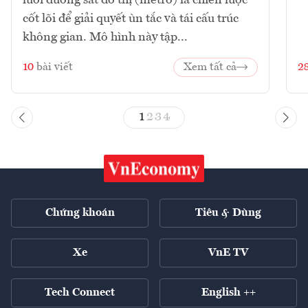
cốt lõi để giải quyết ùn tắc và tái cấu trúc
không gian. Mô hình này tập...
10
bài viết
Xem tất cả
2
1
2
3
4
Chứng khoán
Tiêu & Dùng
Xe
VnE TV
Tech Connect
English ++