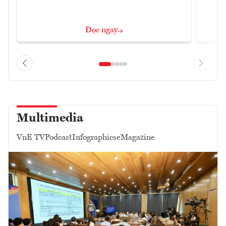
Đọc ngay
Multimedia
VnE TV
Podcast
Infographics
eMagazine