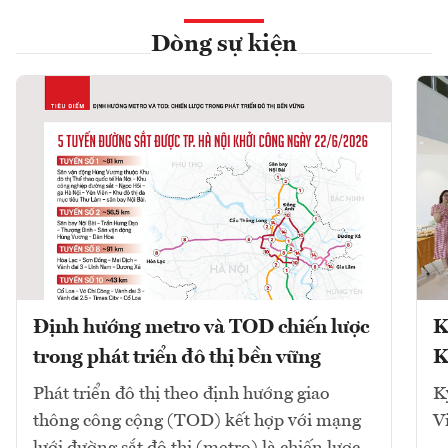
Dòng sự kiện
Định hướng metro và TOD chiến lược
K
trong phát triển đô thị bền vững
K
Phát triển đô thị theo định hướng giao
K
thông công cộng (TOD) kết hợp với mạng
V
lưới đường sắt đô thị (metro) là chiến lược