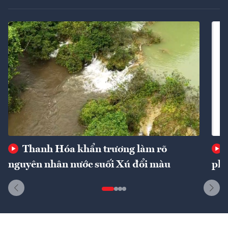
Thanh Hóa khẩn trương làm rõ
nguyên nhân nước suối Xú đổi màu
phí