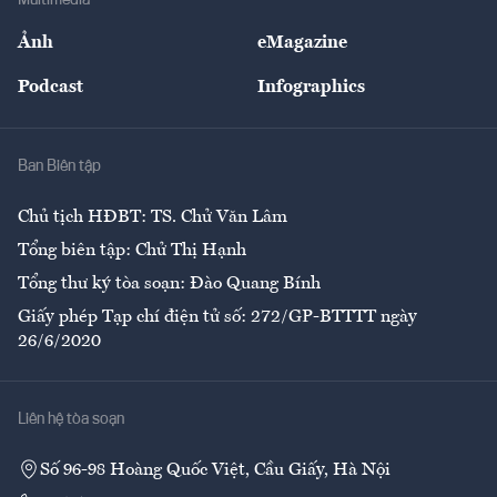
Sự kiện
Nhân lực
Ảnh
eMagazine
Đẹp +
An sinh
Podcast
Infographics
Giải trí
Y tế
Nhà
Ban Biên tập
Ẩm thực
Chủ tịch HĐBT: TS. Chử Văn Lâm
Tổng biên tập: Chử Thị Hạnh
Tổng thư ký tòa soạn: Đào Quang Bính
Giấy phép Tạp chí điện tử số: 272/GP-BTTTT ngày
26/6/2020
Liên hệ tòa soạn
Số 96-98 Hoàng Quốc Việt, Cầu Giấy, Hà Nội