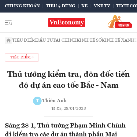
CHỨNG KHOÁN
TIÊU & DÙNG
XE
VNE TV
TECH CO
TIÊU ĐIỂM
ĐẦU TƯ
TÀI CHÍNH
KINH TẾ SỐ
KINH TẾ XANH
TIÊU ĐIỂM
Thủ tướng kiểm tra, đôn đốc tiến
độ dự án cao tốc Bắc - Nam
Thiên Anh
T
15:08, 28/01/2023
Sáng 28-1, Thủ tướng Phạm Minh Chính
đi kiểm tra các dự án thành phần Mai