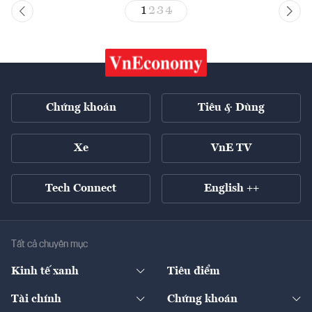
1
2
3
4
Chứng khoán
Tiêu & Dùng
Xe
VnE TV
Tech Connect
English ++
Tất cả chuyên mục
Kinh tế xanh
Tiêu điểm
Chuyển động xanh
Tài chính
Chứng khoán