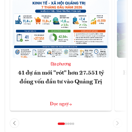
Địa phương
41 dự án mới "rót" hơn 27.551 tỷ
Hà 
đồng vốn đầu tư vào Quảng Trị
4 
Đọc ngay