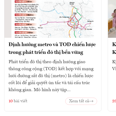
Định hướng metro và TOD chiến lược
K
trong phát triển đô thị bền vững
K
Phát triển đô thị theo định hướng giao
K
thông công cộng (TOD) kết hợp với mạng
V
lưới đường sắt đô thị (metro) là chiến lược
cốt lõi để giải quyết ùn tắc và tái cấu trúc
không gian. Mô hình này tập...
10
bài viết
Xem tất cả
2