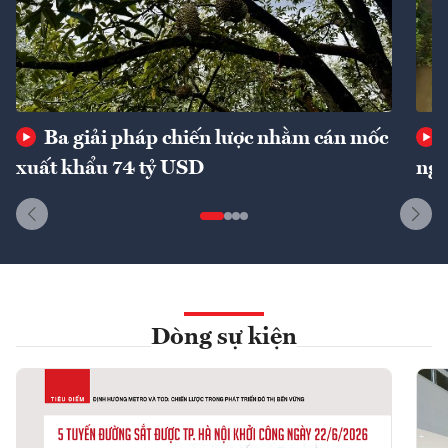
Ba giải pháp chiến lược nhằm cán mốc
xuất khẩu 74 tỷ USD
ngu
Dòng sự kiện