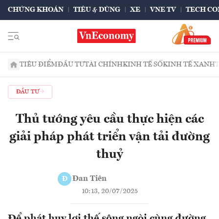
CHỨNG KHOÁN
TIÊU & DÙNG
XE
VNE TV
TECH CO
TIÊU ĐIỂM
ĐẦU TƯ
TÀI CHÍNH
KINH TẾ SỐ
KINH TẾ XANH
ĐẦU TƯ
Thủ tướng yêu cầu thực hiện các
giải pháp phát triển vận tải đường
thuỷ
Đan Tiên
Đ
10:13, 20/07/2025
Để phát huy lợi thế sông ngòi cùng đường