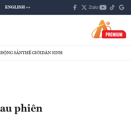
ENGLISH ++
 ĐỘNG SẢN
THẾ GIỚI
DÂN SINH
sau phiên