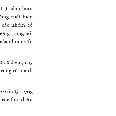
ỗ trợ của nhóm
đang xuất hiện
a các nhóm cổ
ường trong bối
h của nhóm vốn
1875 điểm, đây
p rung rũ mạnh
ơ cấu tỷ trọng
 các thời điểm