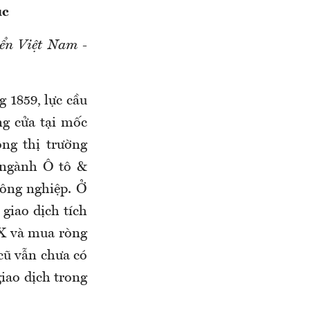
úc
ển Việt Nam -
 1859, lực cầu
ng cửa tại mốc
ng thị trường
ó ngành Ô tô &
ông nghiệp. Ở
giao dịch tích
SX và mua ròng
cũ vẫn chưa có
giao dịch trong