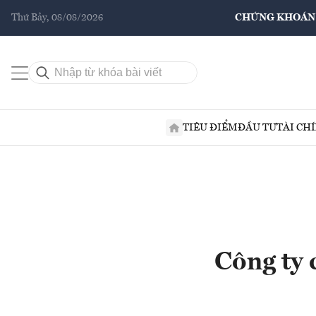
Thứ Bảy, 08/08/2026
CHỨNG KHOÁN
TIÊU ĐIỂM
ĐẦU TƯ
TÀI CH
Công ty 