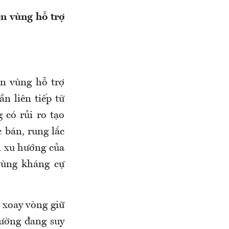
n vùng hỗ trợ
n vùng hỗ trợ
n liên tiếp từ
 có rủi ro tạo
 bán, rung lắc
i xu hướng của
vùng kháng cự
 xoay vòng giữ
rường đang suy