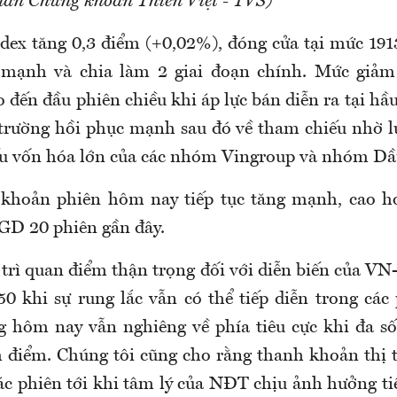
hần Chứng khoán Thiên Việt - TVS)
dex tăng 0,3 điểm (+0,02%), đóng cửa tại mức 191
 mạnh và chia làm 2 giai đoạn chính. Mức giả
 đến đầu phiên chiều khi áp lực bán diễn ra tại h
 trường hồi phục mạnh sau đó về tham chiếu nhờ l
iếu vốn hóa lớn của các nhóm Vingroup và nhóm Dầ
h khoản phiên hôm nay tiếp tục tăng mạnh, cao h
GD 20 phiên gần đây.
 trì quan điểm thận trọng đối với diễn biến của VN
50 khi sự rung lắc vẫn có thể tiếp diễn trong các 
ng hôm nay vẫn nghiêng về phía tiêu cực khi đa số
điểm. Chúng tôi cũng cho rằng thanh khoản thị 
các phiên tới khi tâm lý của NĐT chịu ảnh hưởng ti