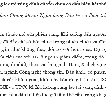
 lắc tại vùng đỉnh cũ vẫn chưa có dấu hiệu kết th
phần Chứng khoán Ngân hàng Đầu tư và Phát tri
m từ lúc mở cửa phiên sáng. Khi xuống đến ngưỡng
ây đã đẩy chỉ số hồi phục trong phiên chiều và đó
, gần như không thay đổi so với hôm qua. Độ rộ
ía tiêu cực với 11/18 ngành giảm điểm, trong đ
m mạnh nhất, theo sau là ngành Hàng & dịch vụ c
ại, ngành Công nghệ thông tin, Dầu khí… có phiên 
dịch của khối ngoại, khối này bán ròng trên sàn H
HNX và UPCOM. Xu hướng rung lắc tại vùng đỉnh 
húc; nhà đầu tư tiếp tục giữ tâm thế cẩn trọng khi 
.