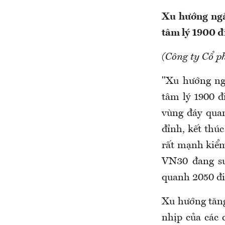
Xu hướng ngắ
tâm lý 1900 
(Công ty Cổ p
"Xu hướng ng
tâm lý 1900 đ
vùng đáy quan
đỉnh, kết thú
rất mạnh kiểm
VN30 đang su
quanh 2050 đ
Xu hướng tăng
nhịp của các 