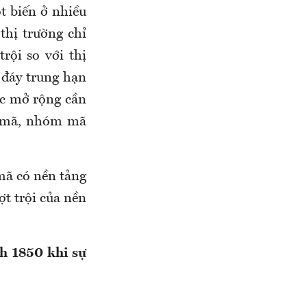
t biến ở nhiều
hị trường chỉ
rội so với thị
 đáy trung hạn
ục mở rộng cần
c mã, nhóm mã
 mã có nền tảng
ợt trội của nền
h 1850 khi sự