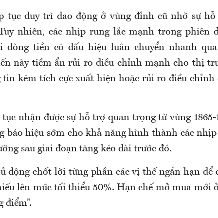
p tục duy trì dao động ở vùng đỉnh cũ nhờ sự h
Tuy nhiên, các nhịp rung lắc mạnh trong phiên 
i dòng tiền có dấu hiệu luân chuyển nhanh qu
iến này tiềm ẩn rủi ro điều chỉnh mạnh cho thị tr
 tin kém tích cực xuất hiện hoặc rủi ro điều chỉn
 tục nhận được sự hỗ trợ quan trọng từ vùng 1865-
g báo hiệu sớm cho khả năng hình thành các nhị
ường sau giai đoạn tăng kéo dài trước đó.
ủ động chốt lời từng phần các vị thế ngắn hạn để c
hiếu lên mức tối thiểu 50%. Hạn chế mở mua mới ở
g điểm”.