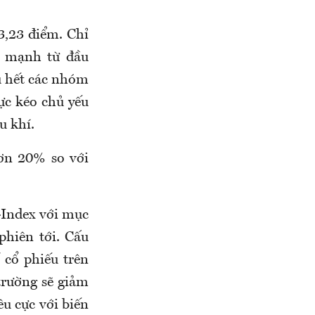
3,23 điểm. Chỉ
m mạnh từ đầu
ầu hết các nhóm
ực kéo chủ yếu
u khí.
ơn 20% so với
-Index với mục
phiên tới. Cấu
 cổ phiếu trên
trường sẽ giảm
êu cực với biến