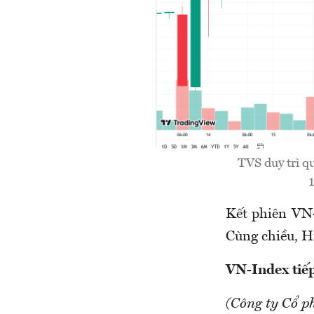
TVS duy trì q
1
Kết phiên VN-
Cùng chiều, H
VN-Index tiếp
(Công ty Cổ p