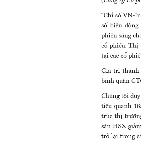
(Công ty Cổ p
“Chỉ số VN-In
số biến động
phiên sáng cho
cổ phiếu. Thị
tại các cổ ph
Giá trị than
bình quân GT
Chúng tôi duy
tiêu quanh 18
trúc thị trườ
sàn HSX giảm 
trở lại trong 