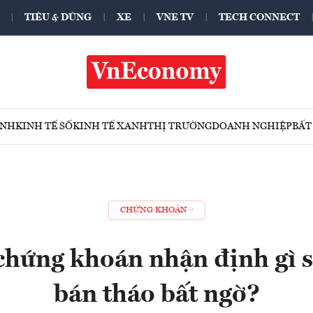
TIÊU & DÙNG
XE
VNE TV
TECH CONNECT
ÍNH
KINH TẾ SỐ
KINH TẾ XANH
THỊ TRƯỜNG
DOANH NGHIỆP
BẤT
CHỨNG KHOÁN
chứng khoán nhận định gì 
bán tháo bất ngờ?