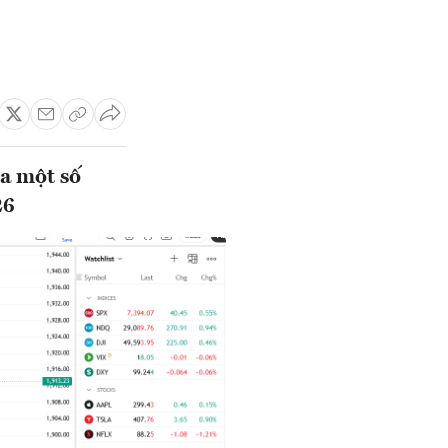
a một số
26