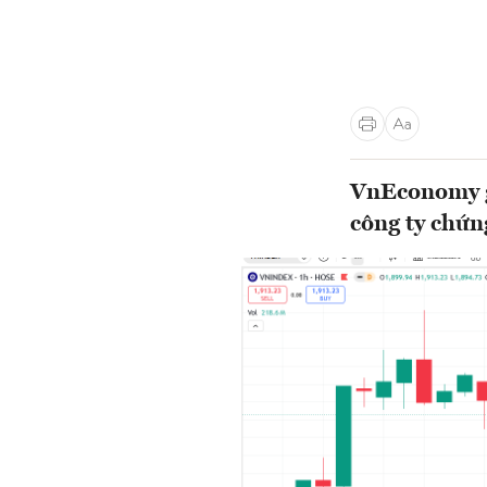
VnEconomy gi
công ty chứn