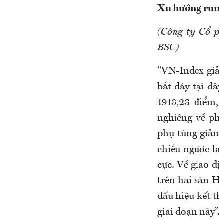
Xu hướng rung
(Công ty Cổ 
BSC)
"VN-Index giả
bắt đáy tại đ
1913,23 điểm
nghiêng về ph
phụ tùng giả
chiều ngược l
cực. Về giao 
trên hai sàn 
dấu hiệu kết t
giai đoạn này”