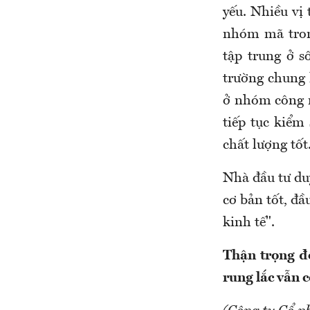
yếu. Nhiều vị
nhóm mã tron
tập trung ở s
trường chung 
ở nhóm công n
tiếp tục kiể
chất lượng tốt
Nhà đầu tư duy
cơ bản tốt, đầ
kinh tế".
Thận trọng đ
rung lắc vẫn c