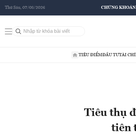
Thứ Sáu, 07/08/2026
CHỨNG KHOÁN
TIÊU ĐIỂM
ĐẦU TƯ
TÀI CH
Tiêu thụ đ
tiên