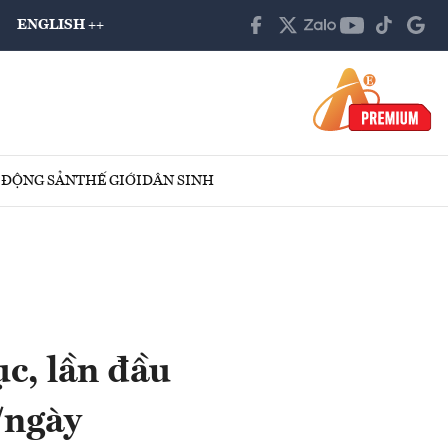
ENGLISH ++
 ĐỘNG SẢN
THẾ GIỚI
DÂN SINH
ục, lần đầu
/ngày