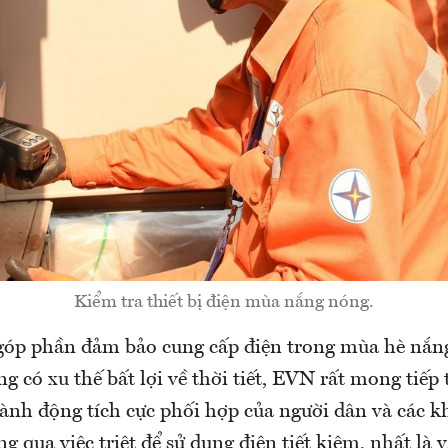
Kiểm tra thiết bị điện mùa nắng nóng.
góp phần đảm bảo cung cấp điện trong mùa hè nắ
g có xu thế bất lợi về thời tiết, EVN rất mong tiếp
hành động tích cực phối hợp của người dân và các 
g qua việc triệt để sử dụng điện tiết kiệm, nhất là 