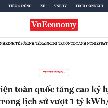
TIÊU & DÙNG
XE
VNE TV
TECH CONNECT
ÍNH
KINH TẾ SỐ
KINH TẾ XANH
THỊ TRƯỜNG
DOANH NGHIỆP
BẤT
THỊ TRƯỜNG
iện toàn quốc tăng cao kỷ l
 trong lịch sử vượt 1 tỷ kWh