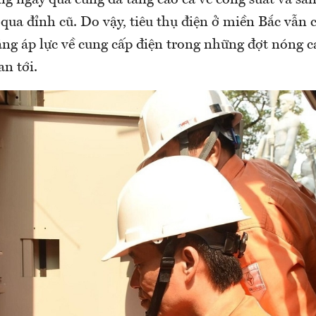
g ngày qua cũng đã tăng cao cả về công suất và sả
qua đỉnh cũ. Do vậy, tiêu thụ điện ở miền Bắc vẫn c
tăng áp lực về cung cấp điện trong những đợt nóng 
an tới.