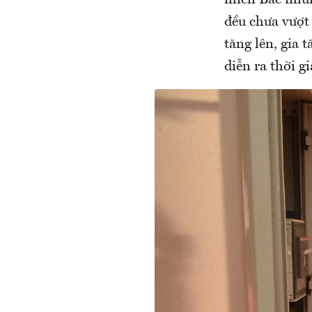
miền Bắc nhữn
đều chưa vượt 
tăng lên, gia 
diễn ra thời gi