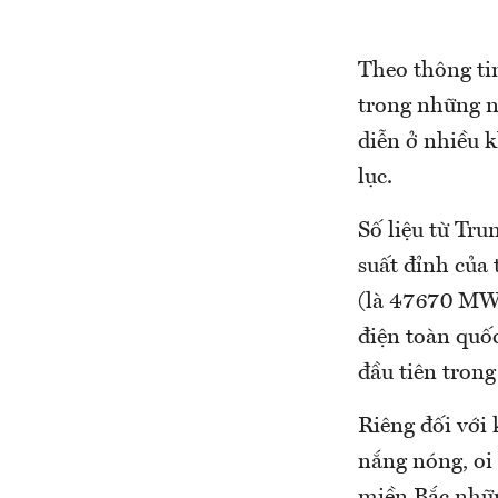
Theo thông ti
trong những ng
diễn ở nhiều k
lục.
Số liệu từ Tr
suất đỉnh của
(là 47670 MW, 
điện toàn quốc
đầu tiên trong
Riêng đối với
nắng nóng, oi