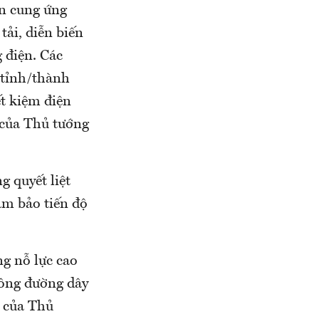
ản cung ứng
tải, diễn biến
 điện. Các
 tỉnh/thành
ết kiệm điện
 của Thủ tướng
 quyết liệt
ảm bảo tiến độ
ng nỗ lực cao
công đường dây
 của Thủ