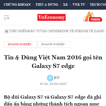
CHỨNG KHOÁN
TIÊU & DÙNG
XE
VNE TV
TECH CO
TIÊU ĐIỂM
ĐẦU TƯ
TÀI CHÍNH
KINH TẾ SỐ
KINH TẾ XANH
DOANH NGHIỆP
DOANH NGHIỆP
Tin & Dùng Việt Nam 2016 gọi tên
Galaxy S7 edge
P.V
P
17:25, 23/01/2017
Bộ đôi Galaxy S7 và Galaxy S7 edge đã ghi
dấu ấn bằng những thành tích ngoạn mục