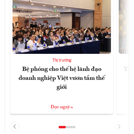
Thị trường
Bệ phóng cho thế hệ lãnh đạo
Thổ
doanh nghiệp Việt vươn tầm thế
hó
giới
Đọc ngay