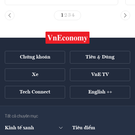
1
2
3
4
Chứng khoán
Tiêu & Dùng
Xe
VnE TV
Tech Connect
English ++
Tất cả chuyên mục
Kinh tế xanh
Tiêu điểm