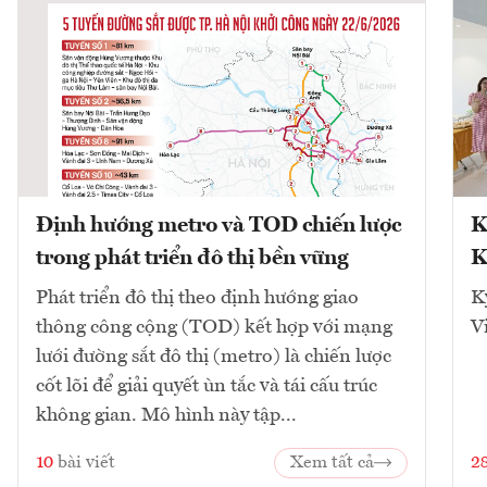
Định hướng metro và TOD chiến lược
K
trong phát triển đô thị bền vững
K
Phát triển đô thị theo định hướng giao
K
thông công cộng (TOD) kết hợp với mạng
V
lưới đường sắt đô thị (metro) là chiến lược
cốt lõi để giải quyết ùn tắc và tái cấu trúc
không gian. Mô hình này tập...
10
bài viết
Xem tất cả
2