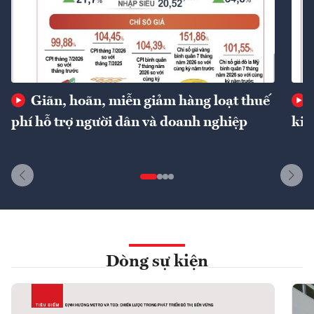
Giãn, hoãn, miễn giảm hàng loạt thuế
phí hỗ trợ người dân và doanh nghiệp
kin
Dòng sự kiện