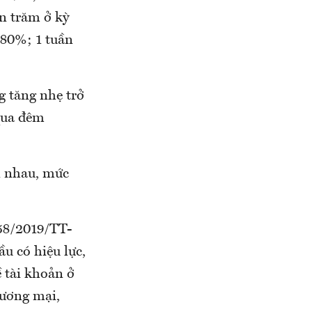
n trăm ở kỳ
1,80%; 1 tuần
g tăng nhẹ trở
 qua đêm
n nhau, mức
 58/2019/TT-
u có hiệu lực,
 tài khoản ở
hương mại,