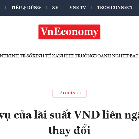
TIÊU & DÙNG
XE
VNE TV
TECH CONNECT
ÍNH
KINH TẾ SỐ
KINH TẾ XANH
THỊ TRƯỜNG
DOANH NGHIỆP
BẤT
TÀI CHÍNH
ụ của lãi suất VND liên n
thay đổi