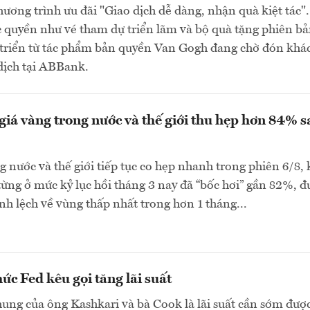
ương trình ưu đãi "Giao dịch dễ dàng, nhận quà kiệt tác".
 quyền như vé tham dự triển lãm và bộ quà tặng phiên b
t triển từ tác phẩm bản quyền Van Gogh đang chờ đón khá
dịch tại ABBank.
giá vàng trong nước và thế giới thu hẹp hơn 84% s
g nước và thế giới tiếp tục co hẹp nhanh trong phiên 6/8, 
ừng ở mức kỷ lục hồi tháng 3 nay đã “bốc hơi” gần 82%, đ
h lệch về vùng thấp nhất trong hơn 1 tháng...
ức Fed kêu gọi tăng lãi suất
ng của ông Kashkari và bà Cook là lãi suất cần sớm đượ