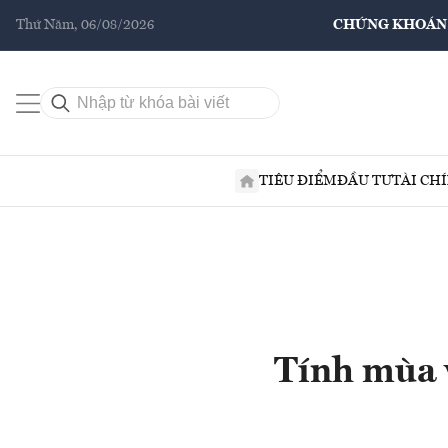
Thứ Năm, 06/08/2026
CHỨNG KHOÁN
TIÊU ĐIỂM
ĐẦU TƯ
TÀI CH
Tính mùa v