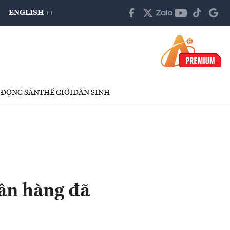
ENGLISH ++
 ĐỘNG SẢN
THẾ GIỚI
DÂN SINH
gân hàng đã