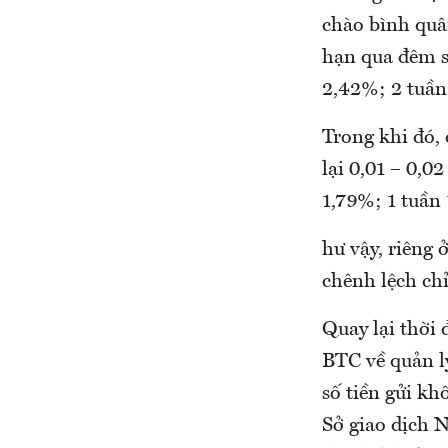
chào bình quâ
hạn qua đêm so
2,42%; 2 tuần
Trong khi đó, 
lại 0,01 – 0,0
1,79%; 1 tuần
hư vậy, riêng
chênh lệch chỉ
Quay lại thời
BTC về quản l
số tiền gửi k
Sở giao dịch 