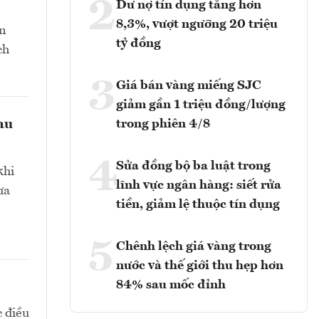
2
Dư nợ tín dụng tăng hơn
8,3%, vượt ngưỡng 20 triệu
ản
tỷ đồng
ch
3
Giá bán vàng miếng SJC
giảm gần 1 triệu đồng/lượng
au
trong phiên 4/8
4
Sửa đồng bộ ba luật trong
khi
lĩnh vực ngân hàng: siết rửa
ưa
tiền, giảm lệ thuộc tín dụng
5
Chênh lệch giá vàng trong
nước và thế giới thu hẹp hơn
84% sau mốc đỉnh
c điều