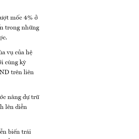
 vượt mốc 4% ở
iến trong những
ược.
ùa vụ của hệ
ới cùng kỳ
VND trên liên
ớc nâng dự trữ
h lên diễn
ễn biến trái