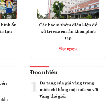
 bình ổn
Các bác sĩ thêm điều kiện để
ùa tựu
xử trí các ca sản khoa phức
tạp
Đọc ngay
Đọc nhiều
1
Đà tăng của giá vàng trong
yền
nước chỉ bằng một nửa so với
vàng thế giới
 đầu