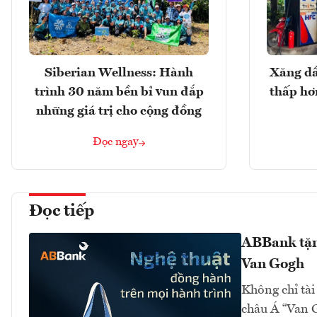
Siberian Wellness: Hành
Xăng dầ
trình 30 năm bền bỉ vun đắp
thấp hơ
những giá trị cho cộng đồng
Đọc ngay
Đọc tiếp
ABBank tặng
Van Gogh
Không chỉ tài
châu Á “Van 