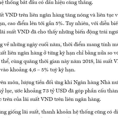
ệ thống bắt đầu có dấu hiệu căng thẳng.
suất VND trên liên ngân hàng tăng nóng và liên tục
hạn, cao điểm lên tới gần 5%. Tuy nhiên, với diễn b
 lãi suất VND đã cho thấy những biến động trái ng
g về những ngày cuối năm, thời điểm mang tính m
suất liên ngân hàng ở từng kỳ hạn chỉ bằng nửa so v
thể, cùng quãng thời gian này năm 2018, lãi suất 
 vào khoảng 4,6 – 5% tuỳ kỳ hạn.
yên môn, lượng tiền đối ứng khi Ngân hàng Nhà nư
 kỷ lục, ước khoảng 73 tỷ USD đã góp phần cấu thàn
c trên của lãi suất VND trên liên ngân hàng.
ng giống lãi suất, thanh khoản hệ thống cũng có di