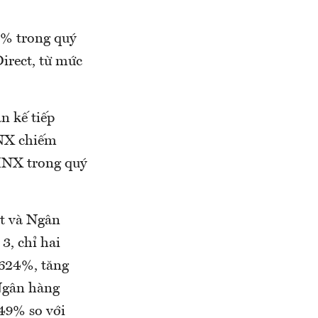
3% trong quý
irect, từ mức
n kế tiếp
HNX chiếm
 HNX trong quý
ệt và Ngân
3, chỉ hai
,624%, tăng
Ngân hàng
49% so với