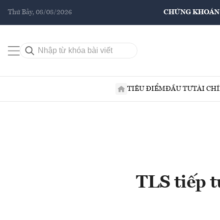
Thứ Bảy, 08/08/2026
CHỨNG KHOÁN
TIÊU ĐIỂM
ĐẦU TƯ
TÀI CH
TLS tiếp t