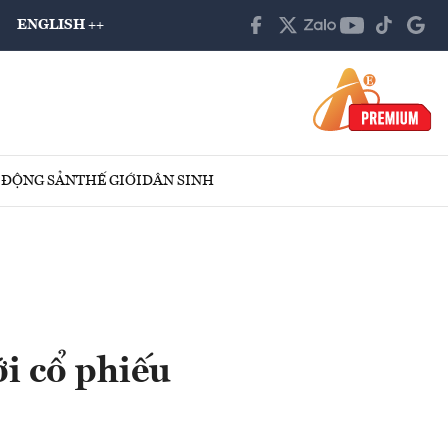
ENGLISH ++
 ĐỘNG SẢN
THẾ GIỚI
DÂN SINH
ới cổ phiếu