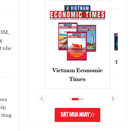
VHM,
g
t nhẹ
Tạp chí
Vietnam Economic
Times
sau
hấp
ĐẶT MUA NGAY
 tăng