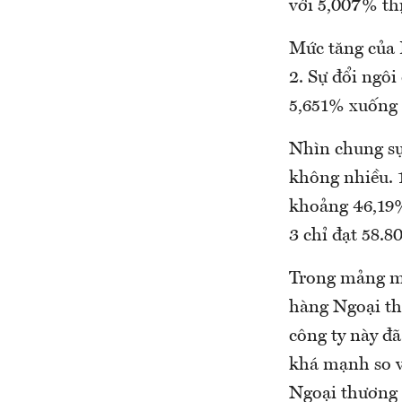
với 5,007% th
Mức tăng của 
2. Sự đổi ngô
5,651% xuống
Nhìn chung sự 
không nhiều. 
khoảng 46,19%
3 chỉ đạt 58.8
Trong mảng mô
hàng Ngoại th
công ty này đ
khá mạnh so v
Ngoại thương 