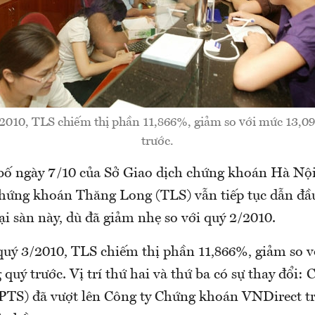
2010, TLS chiếm thị phần 11,866%, giảm so với mức 13,0
trước.
bố ngày 7/10 của Sở Giao dịch chứng khoán Hà N
Chứng khoán Thăng Long (TLS) vẫn tiếp tục dẫn đầ
tại sàn này, dù đã giảm nhẹ so với quý 2/2010.
 quý 3/2010, TLS chiếm thị phần 11,866%, giảm so 
quý trước. Vị trí thứ hai và thứ ba có sự thay đổi:
TS) đã vượt lên Công ty Chứng khoán VNDirect t