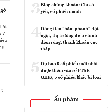
3
Blog chứng khoán: Chỉ số
ngờ
yếu, cổ phiếu mạnh
chốt
4
Dòng tiền “hãm phanh” đột
g 7
ngột, thị trường điều chỉnh
hiều
diện rộng, thanh khoản cực
ang
thấp
5
Dự báo 9 cổ phiếu mới nhất
được thêm vào rổ FTSE
GEIS, 5 cổ phiếu khác bị loại
ng
Ấn phẩm