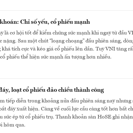
khoán: Chỉ số yếu, cổ phiếu mạnh
y là cơ hội tốt để kiểm chứng sức mạnh khi ngay từ đầu 
c nặng. Sau một chút “loạng choạng” đầu phiên sáng, dòn
 khá tích cực và kéo giá cổ phiếu lên dần. Tuy VNI tăng rấ
cổ phiếu thể hiện sức mạnh ấn tượng hơn nhiều.
 đáy, loạt cổ phiếu đảo chiều thành công
ảm tiếp diễn trong khoảng nửa đầu phiên sáng nay nhưng 
bắt đáy xuất hiện. Càng về cuối lực cầu càng tốt hơn bất c
u sức ép từ cổ phiếu trụ. Thanh khoản sàn HoSE ghi nhận
ới hôm qua.