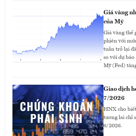
Giá vàng nh
của Mỹ
Giá vàng thế 
phiên với mứ
tuần trở lại 
so với dự bá
Mỹ (Fed) tăng 
Giao dịch 
7/2026
HNX cho biết
tương lai chỉ
6/2026.