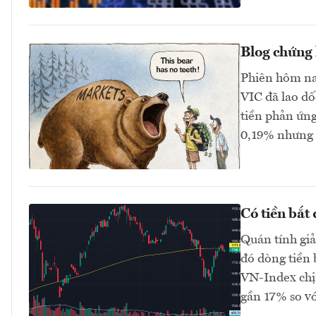
Blog chứng 
Phiên hôm na
VIC đã lao dố
tiền phản ứng
0,19% nhưng 
Có tiền bắt
Quán tính gi
đó dòng tiền 
VN-Index chị
gần 17% so v