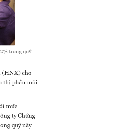
92% trong quý
ội (HNX) cho
u thị phần môi
với mức
 Công ty Chứng
rong quý này