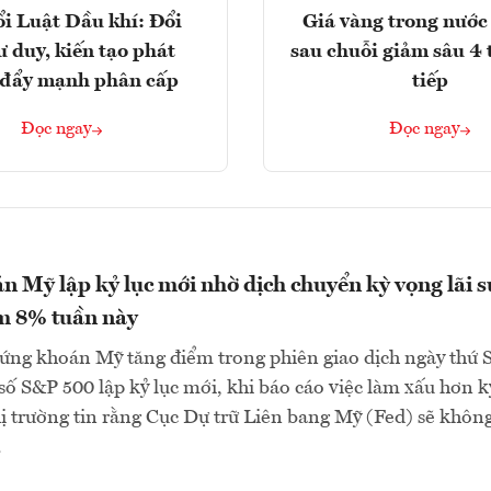
i Luật Dầu khí: Đổi
Giá vàng trong nước 
ư duy, kiến tạo phát
sau chuỗi giảm sâu 4 
, đẩy mạnh phân cấp
tiếp
Đọc ngay
Đọc ngay
 Mỹ lập kỷ lục mới nhờ dịch chuyển kỳ vọng lãi s
m 8% tuần này
ứng khoán Mỹ tăng điểm trong phiên giao dịch ngày thứ 
ỉ số S&P 500 lập kỷ lục mới, khi báo cáo việc làm xấu hơn k
ị trường tin rằng Cục Dự trữ Liên bang Mỹ (Fed) sẽ khôn
.