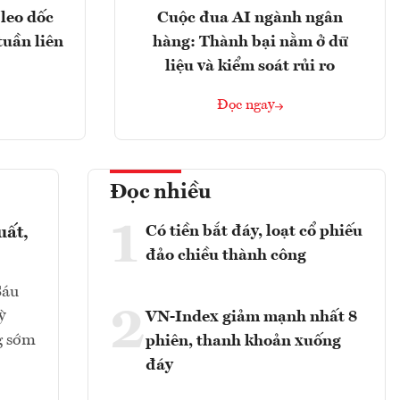
leo dốc
Cuộc đua AI ngành ngân
tuần liên
hàng: Thành bại nằm ở dữ
liệu và kiểm soát rủi ro
Đọc ngay
Đọc nhiều
1
Có tiền bắt đáy, loạt cổ phiếu
uất,
đảo chiều thành công
Sáu
2
ỳ
VN-Index giảm mạnh nhất 8
g sớm
phiên, thanh khoản xuống
đáy