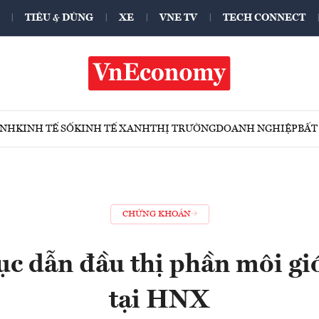
TIÊU & DÙNG
XE
VNE TV
TECH CONNECT
ÍNH
KINH TẾ SỐ
KINH TẾ XANH
THỊ TRƯỜNG
DOANH NGHIỆP
BẤT
CHỨNG KHOÁN
ục dẫn đầu thị phần môi gi
tại HNX