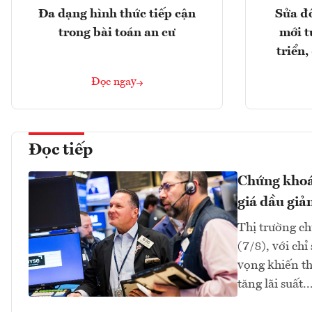
Đa dạng hình thức tiếp cận
Sửa đổ
trong bài toán an cư
mới t
triển
Đọc ngay
Đọc tiếp
Chứng khoán
giá dầu giả
Thị trường ch
(7/8), với ch
vọng khiến th
tăng lãi suất..