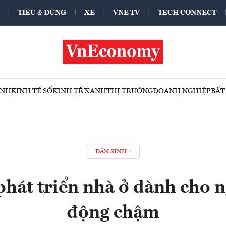
TIÊU & DÙNG
XE
VNE TV
TECH CONNECT
ÍNH
KINH TẾ SỐ
KINH TẾ XANH
THỊ TRƯỜNG
DOANH NGHIỆP
BẤT
DÂN SINH
phát triển nhà ở dành cho n
động chậm