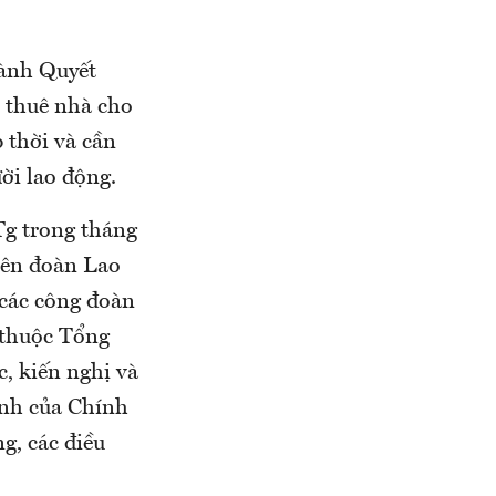
hành Quyết
n thuê nhà cho
 thời và cần
ười lao động.
g trong tháng
iên đoàn Lao
 các công đoàn
 thuộc Tổng
, kiến nghị và
ịnh của Chính
g, các điều