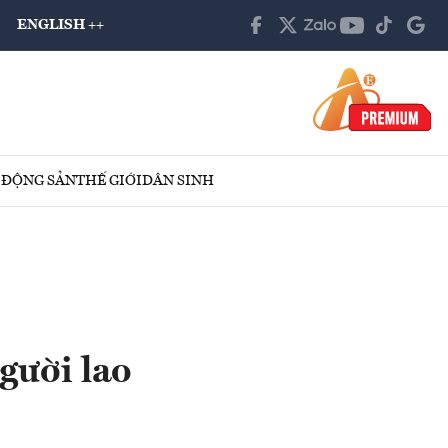
ENGLISH ++
 ĐỘNG SẢN
THẾ GIỚI
DÂN SINH
gười lao