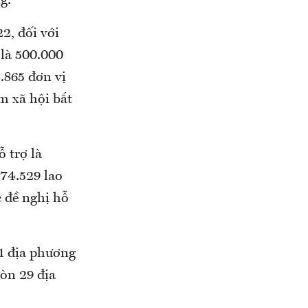
g.
2, đối với
 là 500.000
.865 đơn vị
m xã hội bắt
ỗ trợ là
74.529 lao
c đề nghị hỗ
1 địa phương
còn 29 địa