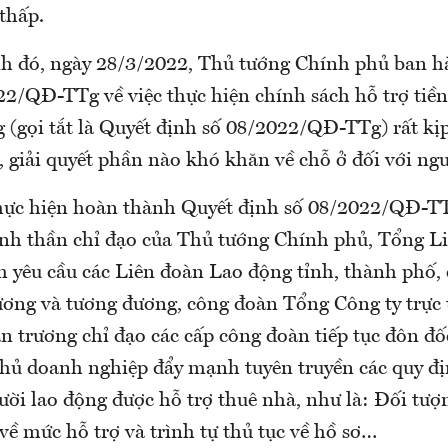
thấp.
nh đó, ngày 28/3/2022, Thủ tướng Chính phủ ban 
22/QĐ-TTg về việc thực hiện chính sách hỗ trợ tiề
 (gọi tắt là Quyết định số 08/2022/QĐ-TTg) rất kịp
ợ, giải quyết phần nào khó khăn về chỗ ở đối với ng
hực hiện hoàn thành Quyết định số 08/2022/QĐ-TT
inh thần chỉ đạo của Thủ tướng Chính phủ, Tổng L
 yêu cầu các Liên đoàn Lao động tỉnh, thành phố,
ơng và tương đương, công đoàn Tổng Công ty trực
 trương chỉ đạo các cấp công đoàn tiếp tục đôn đốc
chủ doanh nghiệp đẩy mạnh tuyên truyền các quy đ
ười lao động được hỗ trợ thuê nhà, như là: Đối tượn
về mức hỗ trợ và trình tự thủ tục về hồ sơ…