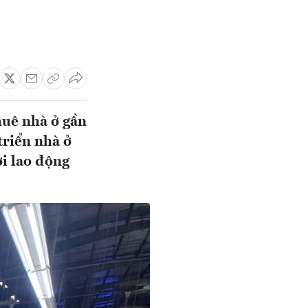
huê nhà ở gần
triển nhà ở
i lao động