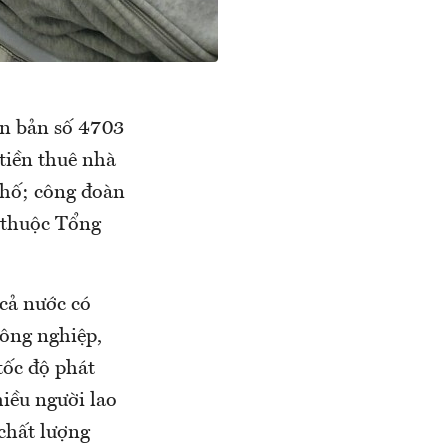
n bản số 4703
tiền thuê nhà
phố; công đoàn
 thuộc Tổng
cả nước có
công nghiệp,
tốc độ phát
iều người lao
chất lượng