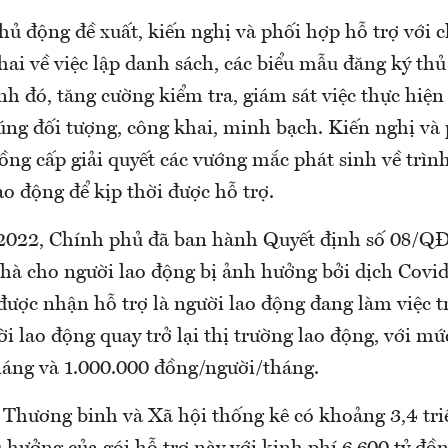
hủ động đề xuất, kiến nghị và phối hợp hỗ trợ với
hai về việc lập danh sách, các biểu mẫu đăng ký thủ
nh đó, tăng cường kiểm tra, giám sát việc thực hiệ
đúng đối tượng, công khai, minh bạch. Kiến nghị và
ng cấp giải quyết các vướng mắc phát sinh về trình
ao động để kịp thời được hỗ trợ.
2022, Chính phủ đã ban hành Quyết định số 08/Q
nhà cho người lao động bị ảnh hưởng bởi dịch Covid
 được nhận hỗ trợ là người lao động đang làm việc 
i lao động quay trở lại thị trường lao động, với m
áng và 1.000.000 đồng/người/tháng.
 Thương binh và Xã hội thống kê có khoảng 3,4 tri