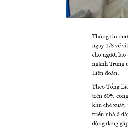
Thông tin đượ
ngày 4/8 về vi
cho người lao
ngành Trung ư
Liên đoàn.
Theo Tổng Liê
trên 60% công
khu chế xuất; 
triển nhà ở d
động đang gặp