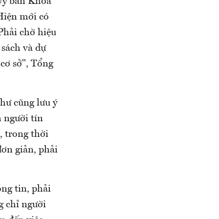
"Ủy ban Khoa
Hiện mới có
Phải chờ hiệu
 sách và dự
 cơ sở", Tổng
thư cũng lưu ý
 người tín
, trong thời
đơn giản, phải
ng tin, phải
g chỉ người