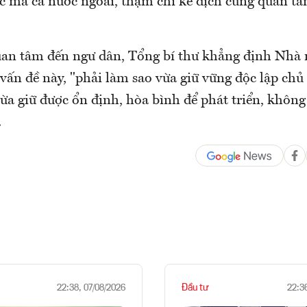
c mà cả nước ngoài, thậm chí kẻ địch cũng quan tâ
uan tâm đến ngư dân, Tổng bí thư khẳng định Nhà 
vấn đề này, "phải làm sao vừa giữ vững độc lập chủ
ừa giữ được ổn định, hòa bình để phát triển, không
.
Đầu tư
22:38, 07/08/2026
22:3