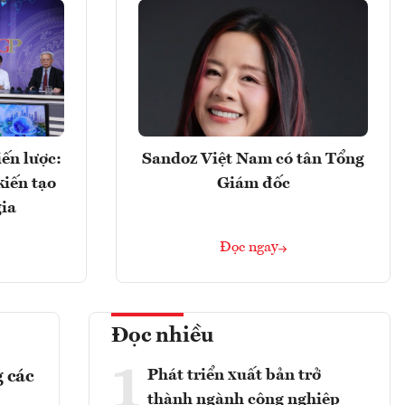
ến lược:
Sandoz Việt Nam có tân Tổng
kiến tạo
Giám đốc
gia
Đọc ngay
Đọc nhiều
1
Phát triển xuất bản trở
 các
thành ngành công nghiệp