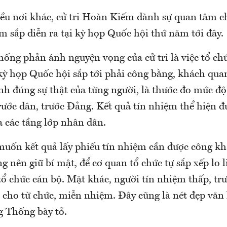
u nơi khác, cử tri Hoàn Kiếm dành sự quan tâm ch
m sắp diễn ra tại kỳ họp Quốc hội thứ năm tới đây.
ng phản ánh nguyện vọng của cử tri là việc tổ chứ
kỳ họp Quốc hội sắp tới phải công bằng, khách quan
h đúng sự thật của từng người, là thước đo mức đ
rước dân, trước Đảng. Kết quả tín nhiệm thể hiện đ
a các tầng lớp nhân dân.
muốn kết quả lấy phiếu tín nhiệm cần được công kh
g nên giữ bí mật, để cơ quan tổ chức tự sắp xếp lo l
ổ chức cán bộ. Mặt khác, người tín nhiệm thấp, trư
 cho từ chức, miễn nhiệm. Đây cũng là nét đẹp văn
g Thống bày tỏ.