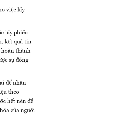
o việc lấy
c lấy phiếu
, kết quả tín
ộ hoàn thành
ược sự đồng
ai để nhân
iệu theo
ớc hết nên đề
 hóa của người