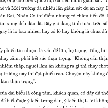
ite, ông cho biết Quốc hội đã tiến hành giám sát. 
hệ và Môi trường đã nhiều lần giám sát dự án này. 
ân Rai, Nhân Cơ thí điểm nhưng có chậm tiến độ. 
àm xong đến đâu đã. Bây giờ đang tính toán trên sổ
gay là lỗ bao nhiêu, hay có lỗ hay không là chưa đủ
phiếu tín nhiệm là vấn đề lớn, hệ trọng, Tổng bí 
nhạy cảm, phải hết sức thận trọng. "Không cẩn thận
nhiệm thấp, người làm ăn không ra gì thì chạy chọt
hị trường này thì đạt phiếu cao. Chuyện này không 
 làm thận trọng".
ủa đại biểu là công tâm, khách quan, có đầy đủ thô
để biết được ý kiến trong dân, ý kiến thật. Vì khôn