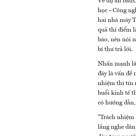
Về dự án baux
học - Công ng
hai nhà máy T
quả thí điểm l
báo, nên nói n
bí thư trả lời.
Nhấn mạnh lấy 
đây là vấn đề 
nhiệm thì tín 
buổi kinh tế t
có hướng dẫn,
"Trách nhiệm c
lắng nghe dân 