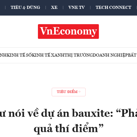
TIÊU & DÙNG
XE
VNE TV
TECH CONNECT
ÍNH
KINH TẾ SỐ
KINH TẾ XANH
THỊ TRƯỜNG
DOANH NGHIỆP
BẤT
TIÊU ĐIỂM
ư nói về dự án bauxite: “Ph
quả thí điểm”