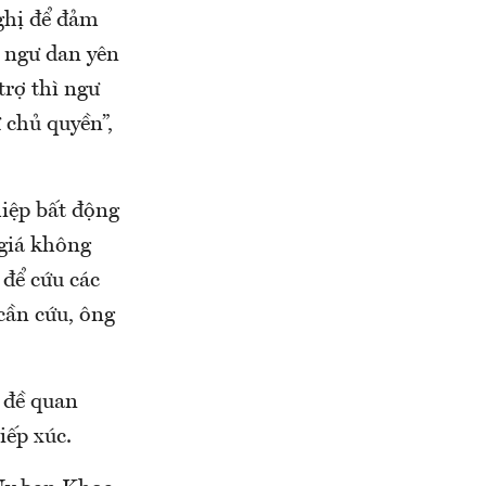
ghị để đảm
ể ngư dan yên
trợ thì ngư
 chủ quyền”,
iệp bất động
 giá không
 để cứu các
cần cứu, ông
 đề quan
iếp xúc.