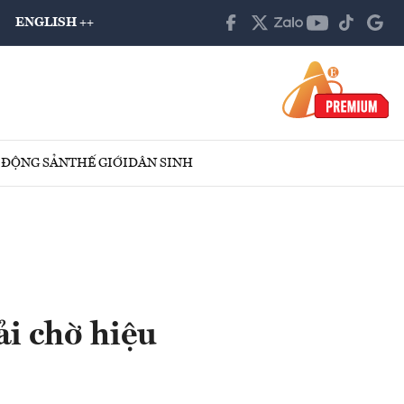
ENGLISH ++
 ĐỘNG SẢN
THẾ GIỚI
DÂN SINH
ải chờ hiệu