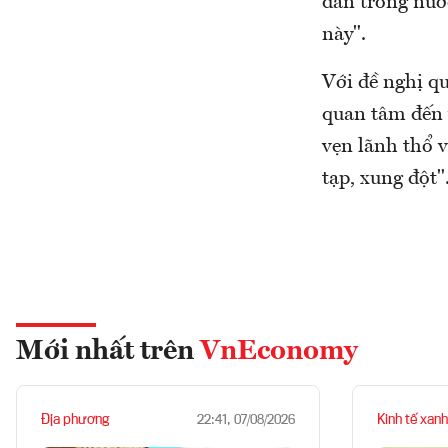
dân trong nướ
này".
Với đề nghị q
quan tâm đến 
vẹn lãnh thổ v
tạp, xung đột"
Mới nhất trên
VnEconomy
Địa phương
Kinh tế xanh
22:41, 07/08/2026