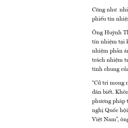
Cũng như nhiề
phiếu tín nhiệ
Ông Huỳnh Thố
tín nhiệm tại 
nhiệm phản án
trách nhiệm t
tình chung củ
“Cử tri mong 
dân biết. Khôn
phương pháp t
nghị Quốc hội
Việt Nam”, ôn