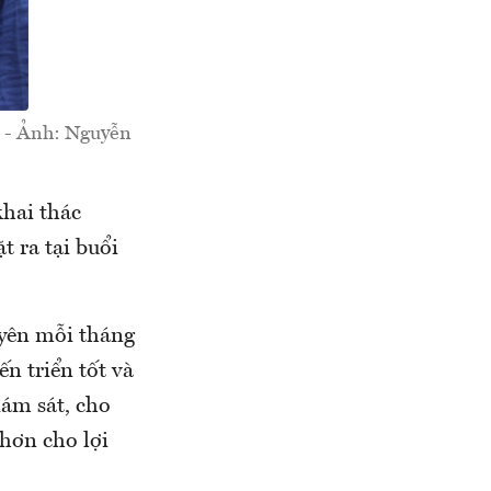
) - Ảnh: Nguyễn
khai thác
 ra tại buổi
uyên mỗi tháng
n triển tốt và
iám sát, cho
 hơn cho lợi