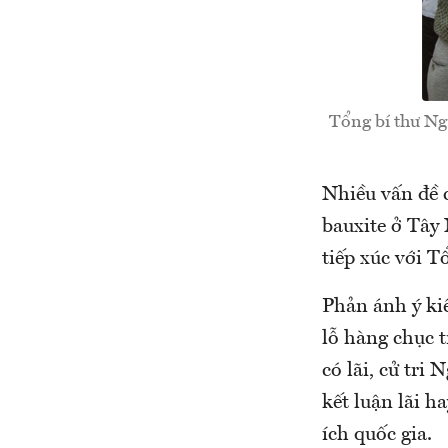
Tổng bí thư Ng
Nhiều vấn đề c
bauxite ở Tây
tiếp xúc với T
Phản ánh ý ki
lỗ hàng chục 
có lãi, cử tri
kết luận lãi h
ích quốc gia.