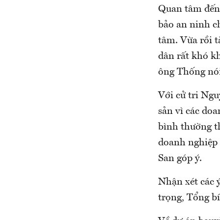
Quan tâm đến 
bảo an ninh ch
tâm. Vừa rồi t
dân rất khó kh
ông Thống nói
Với cử tri Ng
sản vì các doa
bình thường t
doanh nghiệp 
San góp ý.
Nhận xét các 
trọng, Tổng bí