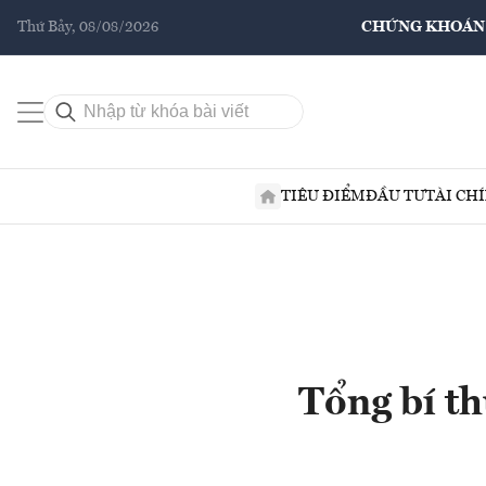
Thứ Bảy, 08/08/2026
CHỨNG KHOÁN
TIÊU ĐIỂM
ĐẦU TƯ
TÀI CH
Tổng bí th