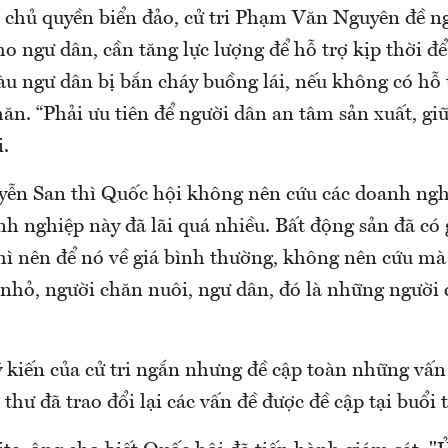
chủ quyền biển đảo, cử tri Phạm Văn Nguyên đề n
o ngư dân, cần tăng lực lượng để hỗ trợ kịp thời đ
àu ngư dân bị bắn cháy buồng lái, nếu không có hỗ 
ăn. “Phải ưu tiên để người dân an tâm sản xuất, giữ
.
uyễn San thì Quốc hội không nên cứu các doanh ngh
nh nghiệp này đã lãi quá nhiều. Bất động sản đã có
hì nên để nó về giá bình thường, không nên cứu mà
nhỏ, người chăn nuôi, ngư dân, đó là những người 
ý kiến của cử tri ngắn nhưng đề cập toàn những vấn
 thư đã trao đổi lại các vấn đề được đề cập tại buổi t