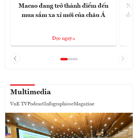
Macao đang trở thành điểm đến
Ngư
mua sắm xa xỉ mới của châu Á
đổi 
Đọc ngay
Multimedia
VnE TV
Podcast
Infographics
eMagazine