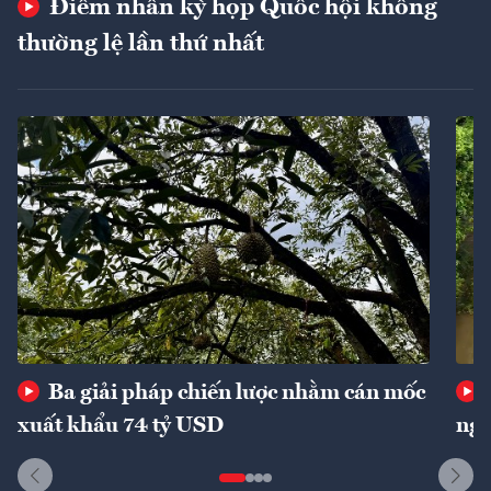
Điểm nhấn kỳ họp Quốc hội không
thường lệ lần thứ nhất
Ba giải pháp chiến lược nhằm cán mốc
xuất khẩu 74 tỷ USD
ngu