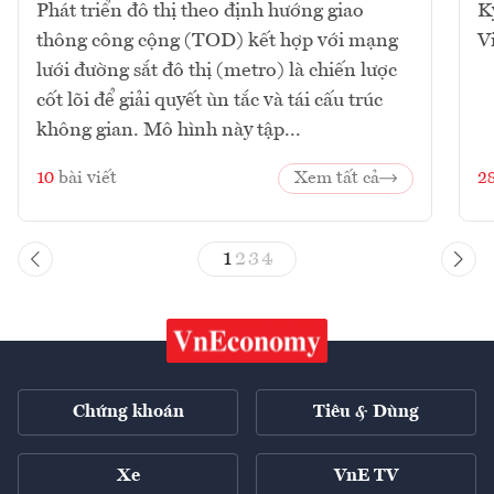
Phát triển đô thị theo định hướng giao
K
thông công cộng (TOD) kết hợp với mạng
V
lưới đường sắt đô thị (metro) là chiến lược
cốt lõi để giải quyết ùn tắc và tái cấu trúc
không gian. Mô hình này tập...
10
bài viết
Xem tất cả
2
1
2
3
4
Chứng khoán
Tiêu & Dùng
Xe
VnE TV