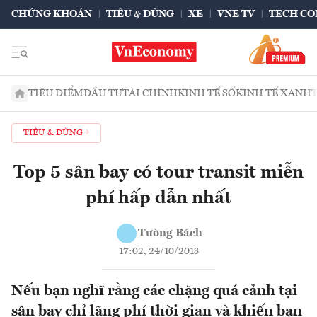
CHỨNG KHOÁN
TIÊU & DÙNG
XE
VNE TV
TECH CO
TIÊU ĐIỂM
ĐẦU TƯ
TÀI CHÍNH
KINH TẾ SỐ
KINH TẾ XANH
TIÊU & DÙNG
Top 5 sân bay có tour transit miễn
phí hấp dẫn nhất
Tường Bách
17:02, 24/10/2018
Nếu bạn nghĩ rằng các chặng quá cảnh tại
sân bay chỉ lãng phí thời gian và khiến bạn