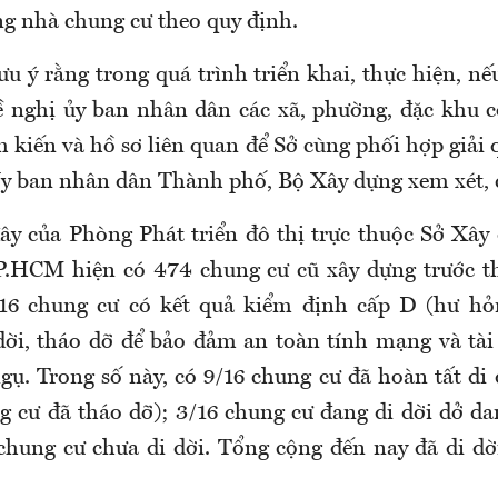
ng nhà chung cư theo quy định.
u ý rằng trong quá trình triển khai, thực hiện, n
 nghị ủy ban nhân dân các xã, phường, đặc khu 
 kiến và hồ sơ liên quan để Sở cùng phối hợp giải 
y ban nhân dân Thành phố, Bộ Xây dựng xem xét, 
ây của Phòng Phát triển đô thị trực thuộc Sở X
P.HCM hiện có 474 chung cư cũ xây dựng trước t
 16 chung cư có kết quả kiểm định cấp D (hư hỏ
dời, tháo dỡ để bảo đảm an toàn tính mạng và tài
gụ. Trong số này, có 9/16 chung cư đã hoàn tất di 
g cư đã tháo dỡ); 3/16 chung cư đang di dời dở da
chung cư chưa di dời. Tổng cộng đến nay đã di dờ