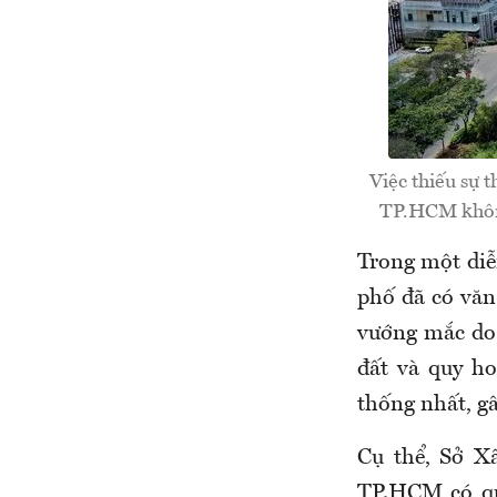
Việc thiếu sự 
TP.HCM không
Trong một diễ
phố đã có văn
vướng mắc do 
đất và quy h
thống nhất, g
Cụ thể, Sở X
TP.HCM có quy