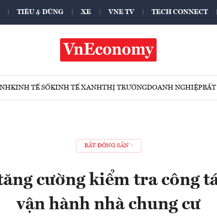
TIÊU & DÙNG
XE
VNE TV
TECH CONNECT
ÍNH
KINH TẾ SỐ
KINH TẾ XANH
THỊ TRƯỜNG
DOANH NGHIỆP
BẤT
BẤT ĐỘNG SẢN
ng cường kiểm tra công tá
vận hành nhà chung cư