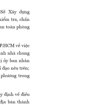
Sở Xây dựng
kiểm tra, chấn
 an toàn phòng
TP.HCM về việc
hành nhà chung
hị ủy ban nhân
ỉ đạo nêu trên;
 phương trong
y định về điều
 địa bàn thành