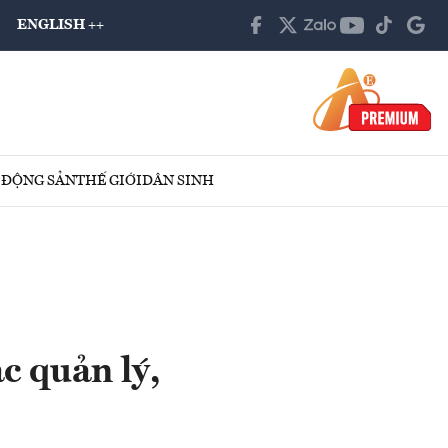
ENGLISH ++
 ĐỘNG SẢN
THẾ GIỚI
DÂN SINH
c quản lý,