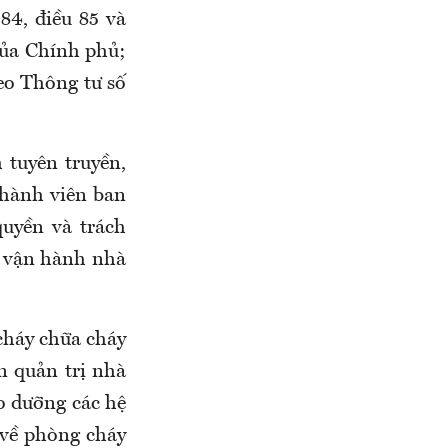
84, điều 85 và
ủa Chính phủ;
eo Thông tư số
tuyên truyền,
thành viên ban
quyền và trách
ý vận hành nhà
.
cháy chữa cháy
n quản trị nhà
ảo dưỡng các hệ
 về phòng cháy