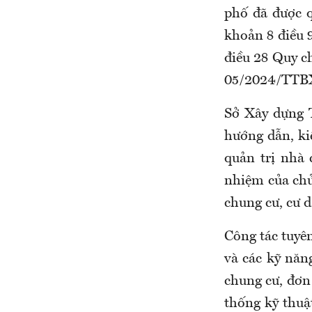
phố đã được q
khoản 8 điều
điều 28 Quy c
05/2024/TTBX
Sở Xây dựng 
hướng dẫn, ki
quản trị nhà 
nhiệm của chủ
chung cư, cư d
Công tác tuyê
và các kỹ năn
chung cư, đơn 
thống kỹ thuậ