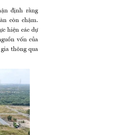
hận định rằng
bàn còn chậm.
ực hiện các dự
 nguồn vốn của
 gia thông qua