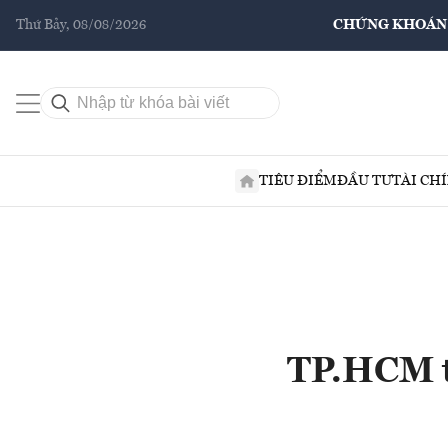
Thứ Bảy, 08/08/2026
CHỨNG KHOÁN
TIÊU ĐIỂM
ĐẦU TƯ
TÀI CH
TP.HCM tă