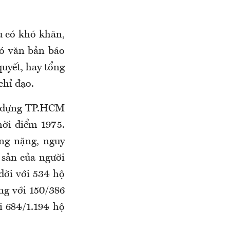
ếu có khó khăn,
có văn bản báo
quyết, hay tổng
chỉ đạo.
ây dựng TP.HCM
hời điểm 1975.
ng nặng, nguy
 sản của người
dời với 534 hộ
ng với 150/386
i 684/1.194 hộ