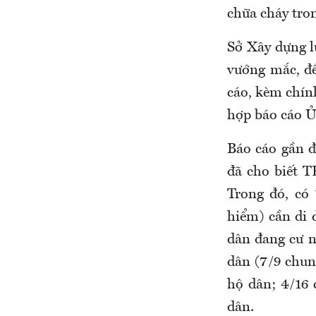
chữa cháy tro
Sở Xây dựng lư
vướng mắc, đề
cáo, kèm chính
hợp báo cáo Ủ
Báo cáo gần đ
đã cho biết T
Trong đó, có
hiểm) cần di 
dân đang cư n
dân (7/9 chun
hộ dân; 4/16 
dân.