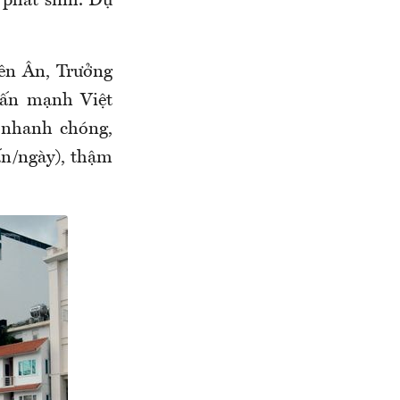
 phát sinh. Dự
iên Ân, Trưởng
hấn mạnh Việt
 nhanh chóng,
ấn/ngày), thậm