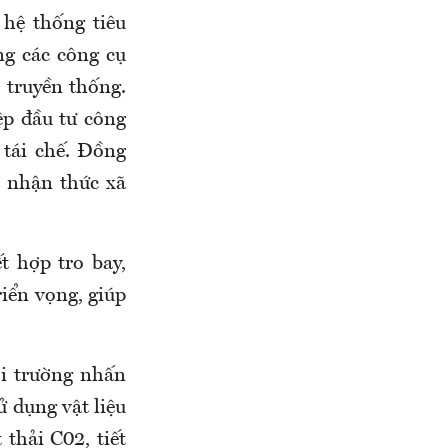
 hệ thống tiêu
ng các công cụ
 truyền thống.
ệp đầu tư công
 tái chế. Đồng
o nhận thức xã
t hợp tro bay,
iển vọng, giúp
i trường nhấn
ử dụng vật liệu
 thải C02, tiết