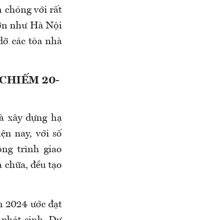
 chóng với rất
 lớn như Hà Nội
dỡ các tòa nhà
CHIẾM 20-
và xây dựng hạ
ện nay, với số
ng trình giao
a chữa, đều tạo
m 2024 ước đạt