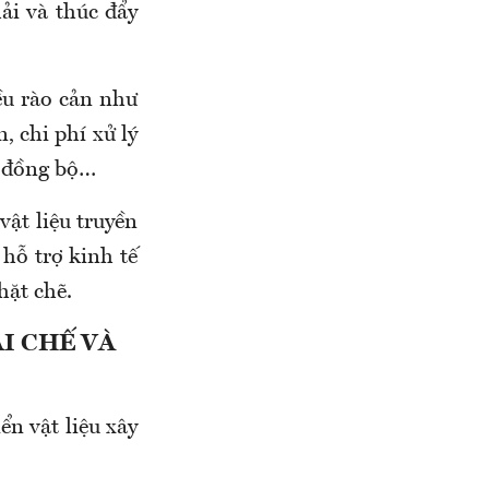
ải và thúc đẩy
ều rào cản như
, chi phí xử lý
a đồng bộ…
vật liệu truyền
 hỗ trợ kinh tế
hặt chẽ.
I CHẾ VÀ
ển vật liệu xây