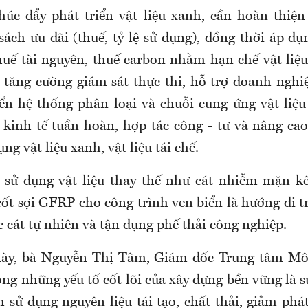
húc đẩy phát triển vật liệu xanh, cần hoàn thiện
sách ưu đãi (thuế, tỷ lệ sử dụng), đồng thời áp dụ
huế tài nguyên, thuế carbon nhằm hạn chế vật liệu
tăng cường giám sát thực thi, hỗ trợ doanh nghi
iển hệ thống phân loại và chuỗi cung ứng vật liệu
y kinh tế tuần hoàn, hợp tác công - tư và nâng ca
ng vật liệu xanh, vật liệu tái chế.
c sử dụng vật liệu thay thế như cát nhiễm mặn kế
ốt sợi GFRP cho công trình ven biển là hướng đi tr
 cát tự nhiên và tận dụng phế thải công nghiệp.
 này, bà Nguyễn Thị Tâm, Giám đốc Trung tâm Mô
g những yếu tố cốt lõi của xây dựng bền vững là s
sử dụng nguyên liệu tái tạo, chất thải, giảm phát