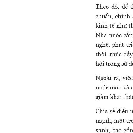
Theo đó, để t
chuẩn, chính 
kinh tế như t
Nhà nước cần 
nghệ, phát tr
thời, thúc đẩ
hội trong sử dụ
Ngoài ra, việ
nước mặn và c
giảm khai thác
Chia sẻ điều
mạnh, một tron
xanh, bao gồm 