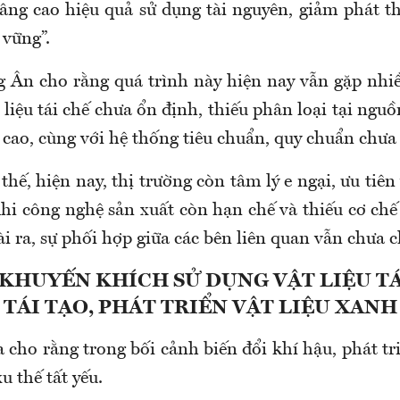
ng cao hiệu quả sử dụng tài nguyên, giảm phát th
 vững”.
g Ân cho rằng quá trình này hiện nay vẫn gặp nhi
 liệu tái chế chưa ổn định, thiếu phân loại tại nguồn
 cao, cùng với hệ thống tiêu chuẩn, quy chuẩn chư
ế, hiện nay, thị trường còn tâm lý e ngại, ưu tiên 
hi công nghệ sản xuất còn hạn chế và thiếu cơ chế
i ra, sự phối hợp giữa các bên liên quan vẫn chưa c
 KHUYẾN KHÍCH SỬ DỤNG VẬT LIỆU TÁ
TÁI TẠO, PHÁT TRIỂN VẬT LIỆU XANH
 cho rằng trong bối cảnh biến đổi khí hậu, phát tri
u thế tất yếu.