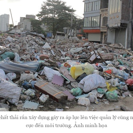
hất thải rắn xây dựng gây ra áp lực lên việc quản lý cũng 
cực đến môi trường. Ảnh minh họa