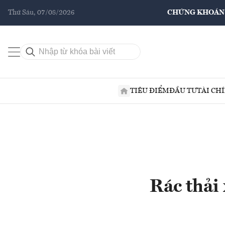
Thứ Sáu, 07/08/2026
CHỨNG KHOÁN
TIÊU ĐIỂM
ĐẦU TƯ
TÀI CH
Rác thải