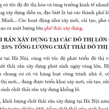
 có tốc độ đô thị hóa và tăng trưởng kinh tế nhanh
g xây dựng diễn ra, đặc biệt là tại các thành phố
 Minh... Các hoạt động như xây mới, cải tạo, phá 
 tạo ra một lượng lớn
phế thải xây dựng
.
I RẮN XÂY DỰNG TẠI CÁC ĐÔ THỊ LỚN 
25% TỔNG LƯỢNG CHẤT THẢI ĐÔ THỊ
 tại Hà Nội, cùng với tốc độ phát triển đô thị 
hất thải rắn xây dựng phát sinh ngày càng lớn. Hi
u chung cư cũ và hàng loạt công trình nhà ở, cô
thị mới... đang được triển khai xây mới, cải tạo, sử
sinh chất thải rắn xây dựng khổng lồ.
, khối lượng chất thải rắn xây dựng tại Hà Nội nă