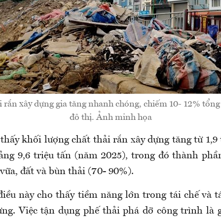
i rắn xây dựng gia tăng nhanh chóng, chiếm 10- 12% tổng 
đô thị. Ảnh minh họa
hấy khối lượng chất thải rắn xây dựng tăng từ 1,9
ảng 9,6 triệu tấn (năm 2025), trong đó thành ph
 vữa, đất và bùn thải (70- 90%).
iều này cho thấy tiềm năng lớn trong tái chế và t
dựng. Việc tận dụng phế thải phá dỡ công trình là 