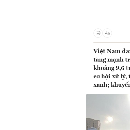
Việt Nam đan
tăng mạnh tr
khoảng 9,6 t
cơ hội xử lý,
xanh; khuyến 