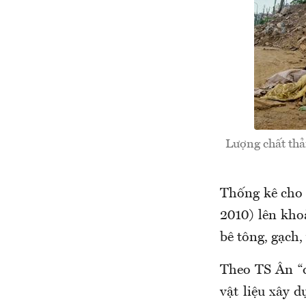
Lượng chất thả
Thống kê cho t
2010) lên kho
bê tông, gạch,
Theo TS Ân “đ
vật liệu xây 