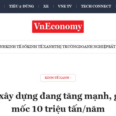
TIÊU & DÙNG
XE
VNE TV
TECH CONNECT
ÍNH
KINH TẾ SỐ
KINH TẾ XANH
THỊ TRƯỜNG
DOANH NGHIỆP
BẤT
KINH TẾ XANH
 xây dựng đang tăng mạnh,
mốc 10 triệu tấn/năm