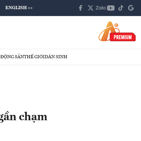
ENGLISH ++
 ĐỘNG SẢN
THẾ GIỚI
DÂN SINH
 gần chạm