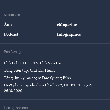
Doanh nhân
Tư vấn Tiêu & Dùng
Infographics
Hạ tầng
Sức khỏe
Khung pháp lý
Doanh nghiệp
Địa phương
Thị trường
Bảo hiểm
Multimedia
Sự kiện
Nhân lực
Ảnh
eMagazine
Đẹp +
An sinh
Podcast
Infographics
Giải trí
Y tế
Nhà
Ban Biên tập
Ẩm thực
Chủ tịch HĐBT: TS. Chử Văn Lâm
Tổng biên tập: Chử Thị Hạnh
Tổng thư ký tòa soạn: Đào Quang Bính
Giấy phép Tạp chí điện tử số: 272/GP-BTTTT ngày
26/6/2020
Liên hệ tòa soạn