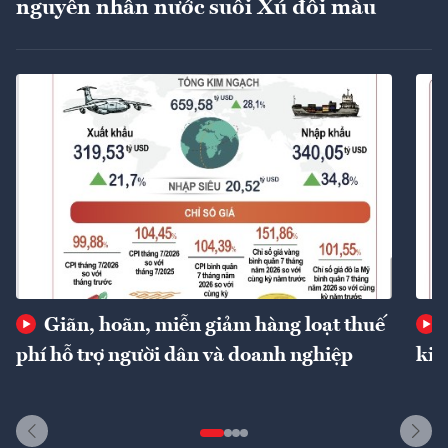
nguyên nhân nước suối Xú đổi màu
Giãn, hoãn, miễn giảm hàng loạt thuế
phí hỗ trợ người dân và doanh nghiệp
kin