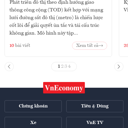
Phát triển đô thị theo định hướng giao
K
thông công cộng (TOD) kết hợp với mạng
V
lưới đường sắt đô thị (metro) là chiến lược
cốt lõi để giải quyết ùn tắc và tái cấu trúc
không gian. Mô hình này tập...
10
bài viết
Xem tất cả
2
1
2
3
4
Chứng khoán
Tiêu & Dùng
Xe
VnE TV