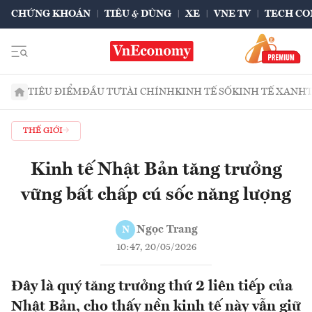
CHỨNG KHOÁN
TIÊU & DÙNG
XE
VNE TV
TECH CO
TIÊU ĐIỂM
ĐẦU TƯ
TÀI CHÍNH
KINH TẾ SỐ
KINH TẾ XANH
THẾ GIỚI
Kinh tế Nhật Bản tăng trưởng
vững bất chấp cú sốc năng lượng
Ngọc Trang
N
10:47, 20/05/2026
Đây là quý tăng trưởng thứ 2 liên tiếp của
Nhật Bản, cho thấy nền kinh tế này vẫn giữ