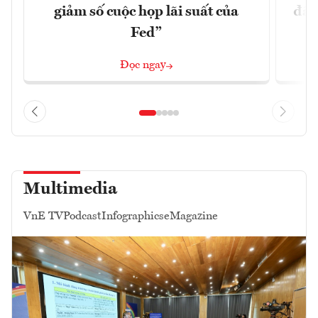
giảm số cuộc họp lãi suất của
đã 
Fed”
Đọc ngay
Multimedia
VnE TV
Podcast
Infographics
eMagazine