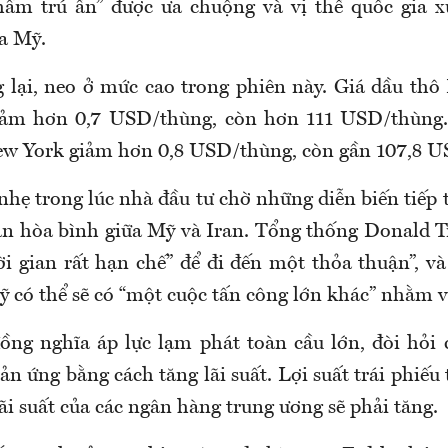
hầm trú ẩn” được ưa chuộng và vị thế quốc gia 
a Mỹ.
 lại, neo ở mức cao trong phiên này. Giá dầu thô 
iảm hơn 0,7 USD/thùng, còn hơn 111 USD/thùng
New York giảm hơn 0,8 USD/thùng, còn gần 107,8 
hẹ trong lúc nhà đầu tư chờ những diễn biến tiếp 
n hòa bình giữa Mỹ và Iran. Tổng thống Donald 
ời gian rất hạn chế” để đi đến một thỏa thuận”, v
ỹ có thể sẽ có “một cuộc tấn công lớn khác” nhằm v
ồng nghĩa áp lực lạm phát toàn cầu lớn, đòi hỏi
n ứng bằng cách tăng lãi suất. Lợi suất trái phiế
ãi suất của các ngân hàng trung ương sẽ phải tăng.