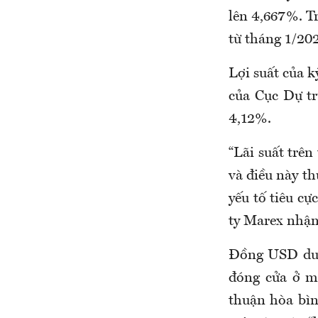
lên 4,667%. Tr
từ tháng 1/202
Lợi suất của k
của Cục Dự tr
4,12%.
“Lãi suất trên
và điều này t
yếu tố tiêu cự
ty Marex nhận
Đồng USD duy 
đóng cửa ở m
thuận hòa bìn