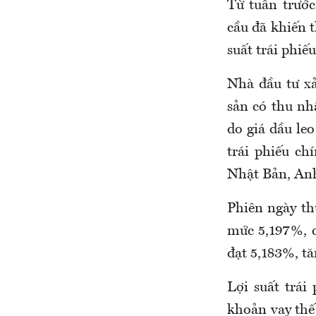
Từ tuần trước
cầu đã khiến t
suất trái phiế
Nhà đầu tư xả
sản có thu nh
do giá dầu le
trái phiếu c
Nhật Bản, Anh
Phiên ngày th
mức 5,197%, c
đạt 5,183%, tă
Lợi suất trá
khoản vay thế