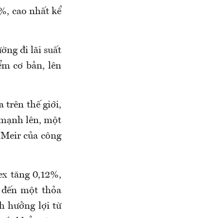
7%, cao nhất kể
ờng đi lãi suất
ểm cơ bản, lên
 trên thế giới,
 mạnh lên, một
d Meir của công
ex tăng 0,12%,
 đến một thỏa
h hưởng lợi từ