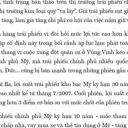
, tình trạng bán tháo trên thị trường trái phiếu 
hị trường kim loại quý “vạ lây”. Giá trái phiếu sụt g
u tăng, làm gia tăng chi phí cơ hội của việc nắm giữ
 hàng trái phiếu vì đòi hỏi mức lợi tức cao hơn k
ập cố định này trong bối cảnh áp lực lạm phát toà
o thang vì cuộc xung đột quân sự ở Vùng Vịnh kéo 
hính phủ Mỹ, mà trái phiếu chính phủ nhiều quốc
, Đức… cũng bị bán mạnh trong những phiên gần 
ứ Ba, lợi suất trái phiếu kho bạc Mỹ kỳ hạn 30 n
ao nhất kể từ tháng 7/2007. Cuối phiên, lợi suất 
ng hơn 3 điểm cơ bản so với mức chốt của phiên tr
i phiếu chính phủ Mỹ kỳ hạn 10 năm - mốc tham 
 chấp nhà, vay mua xe và thẻ tín dụng ở Mỹ - tăng