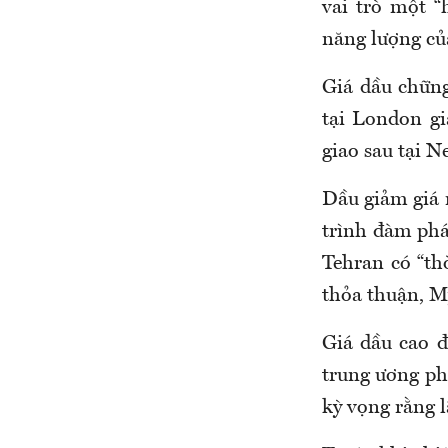
vai trò một “
năng lượng củ
Giá dầu chững
tại London g
giao sau tại 
Dầu giảm giá n
trình đàm phá
Tehran có “th
thỏa thuận, M
Giá dầu cao đ
trung ương phả
kỳ vọng rằng l