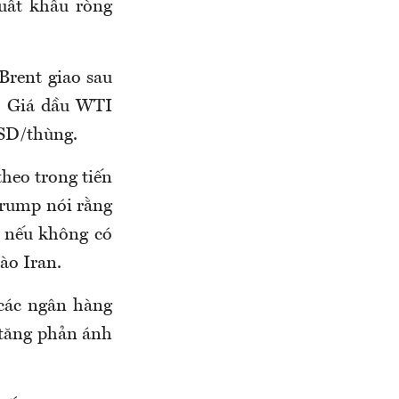
xuất khẩu ròng
Brent giao sau
. Giá dầu WTI
USD/thùng.
theo trong tiến
Trump nói rằng
à nếu không có
ào Iran.
 các ngân hàng
u tăng phản ánh