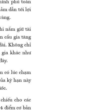
chính phủ toàn
iảm dẫn tới lợi
 vàng.
hi nắm giữ tài
n cầu gia tăng
dài. Không chỉ
 gia khác như
đây.
ăm có lúc chạm
của kỳ hạn này
ước.
chiếu cho các
 4 điểm cơ bản