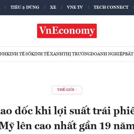
TIÊU & DÙNG
XE
VNE TV
TECH CONNECT
ÍNH
KINH TẾ SỐ
KINH TẾ XANH
THỊ TRƯỜNG
DOANH NGHIỆP
BẤT
THẾ GIỚI
ao dốc khi lợi suất trái ph
Mỹ lên cao nhất gần 19 nă