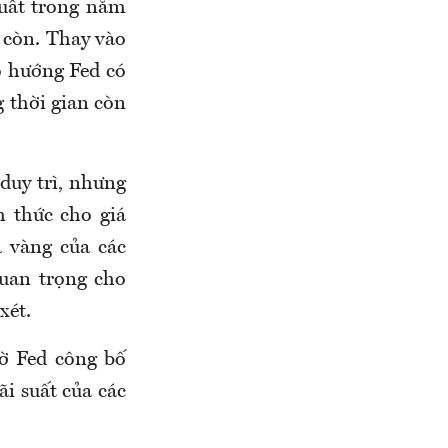
suất trong năm
g còn. Thay vào
eo hướng Fed có
g thời gian còn
duy trì, nhưng
 thức cho giá
a vàng của các
quan trọng cho
xét.
hờ Fed công bố
ãi suất của các