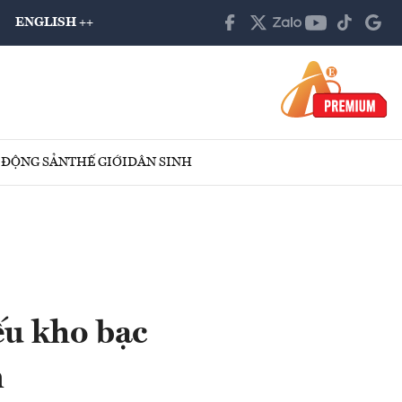
ENGLISH ++
 ĐỘNG SẢN
THẾ GIỚI
DÂN SINH
iếu kho bạc
m