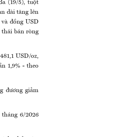
a (19/5), tuột
n dài tăng lên
u và đồng USD
 thái bán ròng
.481,1 USD/oz,
ần 1,9% - theo
ng đương giảm
 tháng 6/2026