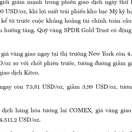
giới giảm mạnh trong phiên giao dịch ngày thứ B
0 USD/oz, khi lợi suất trái phiếu kho bạc Mỹ kỳ hạ
 kể từ trước cuộc khủng hoảng tài chính toàn cầ
xu hướng tăng. Quỹ vàng SPDR Gold Trust có động
 giá vàng giao ngay tại thị trường New York còn 4
/oz so với chốt phiên trước, tương đương giảm g
giao dịch Kitco.
 ngay còn 73,81 USD/oz, giảm 3,99 USD/oz, tươ
o dịch hàng hóa tương lai COMEX, giá vàng giao
4.511,2 USD/oz.