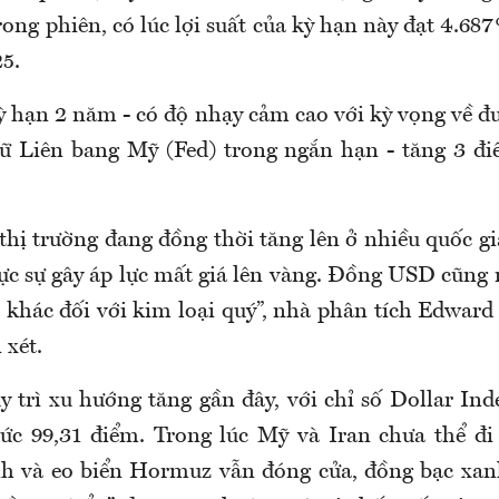
ong phiên, có lúc lợi suất của kỳ hạn này đạt 4.68
5.
ỳ hạn 2 năm - có độ nhạy cảm cao với kỳ vọng về đư
ữ Liên bang Mỹ (Fed) trong ngắn hạn - tăng 3 đi
 thị trường đang đồng thời tăng lên ở nhiều quốc gia
hực sự gây áp lực mất giá lên vàng. Đồng USD cũng
c khác đối với kim loại quý”, nhà phân tích Edwar
 xét.
trì xu hướng tăng gần đây, với chỉ số Dollar Ind
ức 99,31 điểm. Trong lúc Mỹ và Iran chưa thể đi
h và eo biển Hormuz vẫn đóng cửa, đồng bạc xan