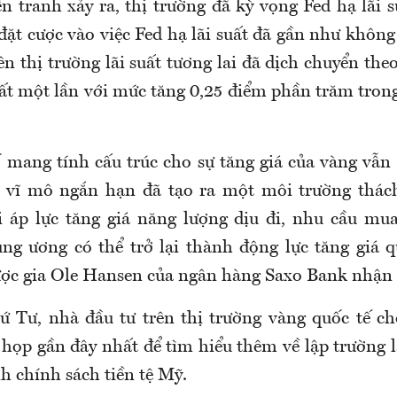
ến tranh xảy ra, thị trường đã kỳ vọng Fed hạ lãi 
 đặt cược vào việc Fed hạ lãi suất đã gần như khôn
ên thị trường lãi suất tương lai đã dịch chuyển th
uất một lần với mức tăng 0,25 điểm phần trăm tron
 mang tính cấu trúc cho sự tăng giá của vàng vẫn 
g vĩ mô ngắn hạn đã tạo ra một môi trường thách
 áp lực tăng giá năng lượng dịu đi, nhu cầu mu
ng ương có thể trở lại thành động lực tăng giá 
lược gia Ole Hansen của ngân hàng Saxo Bank nhận 
ứ Tư, nhà đầu tư trên thị trường vàng quốc tế c
họp gần đây nhất để tìm hiểu thêm về lập trường l
h chính sách tiền tệ Mỹ.