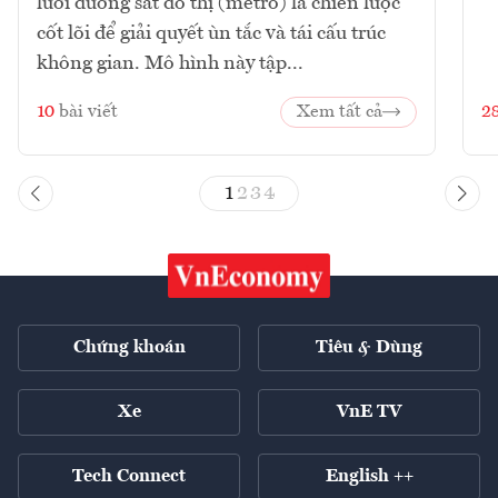
lưới đường sắt đô thị (metro) là chiến lược
cốt lõi để giải quyết ùn tắc và tái cấu trúc
không gian. Mô hình này tập...
10
bài viết
Xem tất cả
2
1
2
3
4
Chứng khoán
Tiêu & Dùng
Xe
VnE TV
Tech Connect
English ++