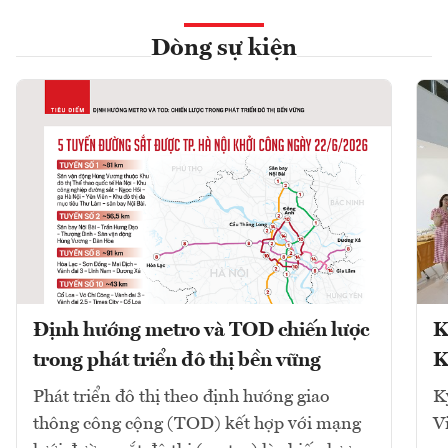
Dòng sự kiện
Định hướng metro và TOD chiến lược
K
trong phát triển đô thị bền vững
K
Phát triển đô thị theo định hướng giao
K
thông công cộng (TOD) kết hợp với mạng
V