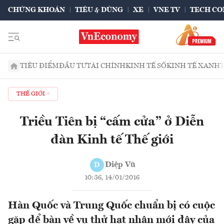
CHỨNG KHOÁN
TIÊU & DÙNG
XE
VNE TV
TECH CO
TIÊU ĐIỂM
ĐẦU TƯ
TÀI CHÍNH
KINH TẾ SỐ
KINH TẾ XANH
THẾ GIỚI
Triều Tiên bị “cấm cửa” ở Diễn
đàn Kinh tế Thế giới
Diệp Vũ
D
10:36, 14/01/2016
Hàn Quốc và Trung Quốc chuẩn bị có cuộc
gặp để bàn về vụ thử hạt nhân mới đây của