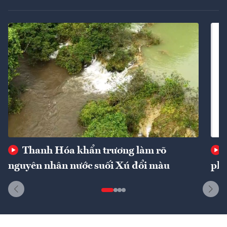
Thanh Hóa khẩn trương làm rõ
nguyên nhân nước suối Xú đổi màu
phí