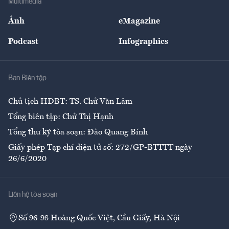
Multimedia
Sự kiện
Nhân lực
Ảnh
eMagazine
Đẹp +
An sinh
Podcast
Infographics
Giải trí
Y tế
Nhà
Ban Biên tập
Ẩm thực
Chủ tịch HĐBT: TS. Chử Văn Lâm
Tổng biên tập: Chử Thị Hạnh
Tổng thư ký tòa soạn: Đào Quang Bính
Giấy phép Tạp chí điện tử số: 272/GP-BTTTT ngày
26/6/2020
Liên hệ tòa soạn
Số 96-98 Hoàng Quốc Việt, Cầu Giấy, Hà Nội