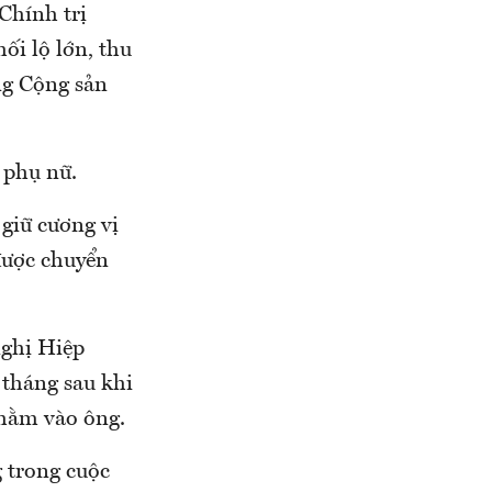
Chính trị
ối lộ lớn, thu
ng Cộng sản
 phụ nữ.
giữ cương vị
được chuyển
nghị Hiệp
 tháng sau khi
nhằm vào ông.
 trong cuộc