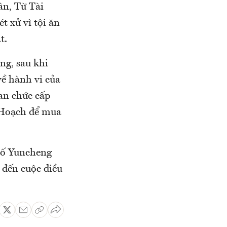
ân, Từ Tài
t xử vì tội ăn
t.
ng, sau khi
về hành vi của
an chức cấp
ế Hoạch để mua
hố Yuncheng
n đến cuộc điều