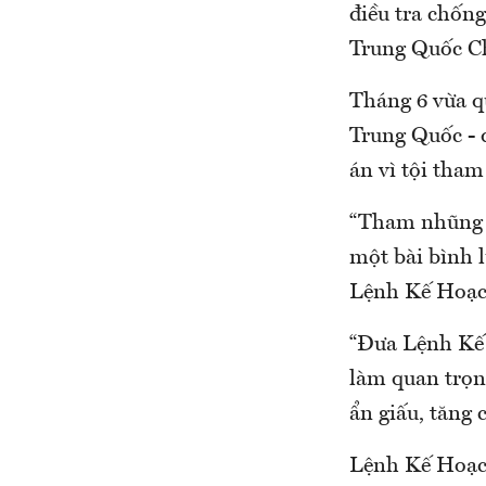
điều tra chốn
Trung Quốc Ch
Tháng 6 vừa q
Trung Quốc - đ
án vì tội tha
“Tham nhũng v
một bài bình l
Lệnh Kế Hoạc
“Đưa Lệnh Kế 
làm quan trọng
ẩn giấu, tăng 
Lệnh Kế Hoạch