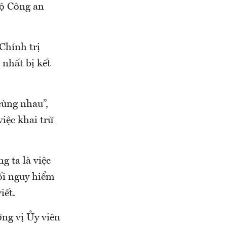
Bộ Công an
Chính trị
 nhất bị kết
cùng nhau”,
iệc khai trừ
 ta là việc
mối nguy hiểm
iết.
ơng vị Ủy viên