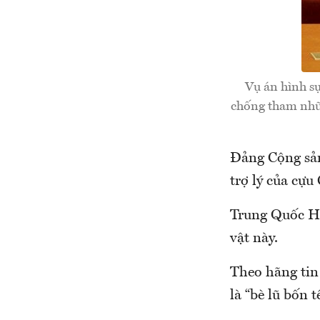
Vụ án hình s
chống tham nhũ
Đảng Cộng sản
trợ lý của cựu
Trung Quốc Hồ
vật này.
Theo hãng tin
là “bè lũ bốn 