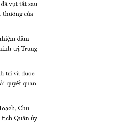
đã vụt tắt sau
ất thường của
 nhiệm đảm
hính trị Trung
h trị và được
ải quyết quan
Hoạch, Chu
 tịch Quân ủy