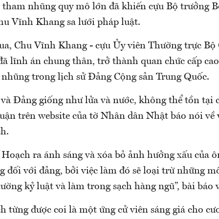
g tham nhũng quy mô lớn đã khiến cựu Bộ trưởng 
u Vĩnh Khang sa lưới pháp luật.
ua, Chu Vĩnh Khang - cựu Ủy viên Thường trực Bộ 
ã lĩnh án chung thân, trở thành quan chức cấp cao
m nhũng trong lịch sử Đảng Cộng sản Trung Quốc.
à Đảng giống như lửa và nước, không thể tồn tại 
uận trên website của tờ Nhân dân Nhật báo nói về v
h.
Hoạch ra ánh sáng và xóa bỏ ảnh hưởng xấu của ông
 đối với đảng, bởi việc làm đó sẽ loại trừ những 
cường kỷ luật và làm trong sạch hàng ngũ”, bài báo v
 từng được coi là một ứng cử viên sáng giá cho cư