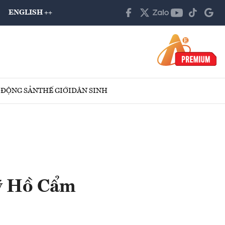
ENGLISH ++
 ĐỘNG SẢN
THẾ GIỚI
DÂN SINH
lý Hồ Cẩm