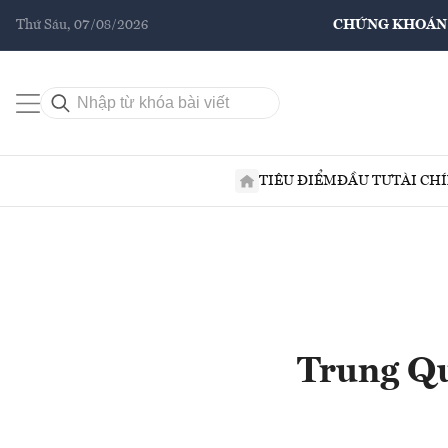
Thứ Sáu, 07/08/2026
CHỨNG KHOÁN
TIÊU ĐIỂM
ĐẦU TƯ
TÀI CH
Trung Qu