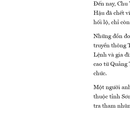
Đến nay, Chu 
Hậu đã chết vì
hối lộ, chỉ c
Những đồn đoá
truyền thông T
Lệnh và gia đ
cao từ Quảng 
chức.
Một người anh
thuộc tỉnh Sơn
tra tham nhũ