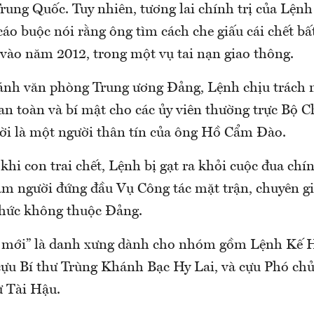
rung Quốc. Tuy nhiên, tương lai chính trị của Lệnh 
cáo buộc nói rằng ông tìm cách che giấu cái chết b
 vào năm 2012, trong một vụ tai nạn giao thông.
ánh văn phòng Trung ương Đảng, Lệnh chịu trách
an toàn và bí mật cho các ủy viên thường trực Bộ C
ời là một người thân tín của ông Hồ Cẩm Đào.
khi con trai chết, Lệnh bị gạt ra khỏi cuộc đua chín
àm người đứng đầu Vụ Công tác mặt trận, chuyên gi
 chức không thuộc Đảng.
n mới” là danh xưng dành cho nhóm gồm Lệnh Kế 
ựu Bí thư Trùng Khánh Bạc Hy Lai, và cựu Phó chủ
 Tài Hậu.