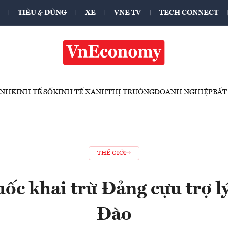
TIÊU & DÙNG
XE
VNE TV
TECH CONNECT
ÍNH
KINH TẾ SỐ
KINH TẾ XANH
THỊ TRƯỜNG
DOANH NGHIỆP
BẤT
THẾ GIỚI
ốc khai trừ Đảng cựu trợ 
Đào