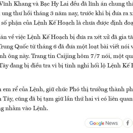
Vĩnh Khang và Bạc Hy Lai đều đã lĩnh án chung th
 ung thư hồi tháng 3 năm nay, trước khi bị đưa ra xé
òn số phận của Lệnh Kế Hoạch là chưa được định đoạ
n về việc Lệnh Kế Hoạch bị đưa ra xét xử đã gia tă
rung Quốc từ tháng 6 đã đưa một loạt bài viết nói 
ình ông này. Trang tin Caijing hôm 7/7 nói, một qu
Tây đang bị điều tra vì bị tình nghi hối lộ Lệnh K
 em rể của Lệnh, giữ chức Phó thị trưởng thành p
 Tây, cũng đã bị tạm giữ lần thứ hai vì có liên qua
ng nhằm vào Lệnh.