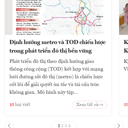
Định hướng metro và TOD chiến lược
K
trong phát triển đô thị bền vững
K
Phát triển đô thị theo định hướng giao
K
thông công cộng (TOD) kết hợp với mạng
V
lưới đường sắt đô thị (metro) là chiến lược
cốt lõi để giải quyết ùn tắc và tái cấu trúc
không gian. Mô hình này tập...
10
bài viết
Xem tất cả
2
1
2
3
4