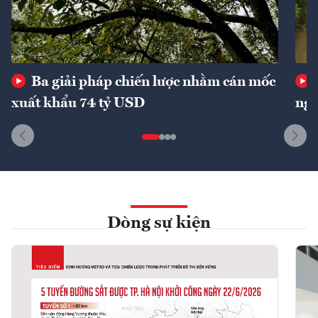
Ba giải pháp chiến lược nhằm cán mốc
xuất khẩu 74 tỷ USD
ngu
Dòng sự kiện