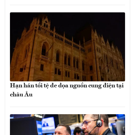
Hạn hán tồi tệ đe dọa nguồn cung điện tại
châu Âu