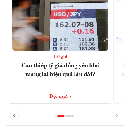
Thế giới
Can thiệp tỷ giá đồng yên khó
Gi
mang lại hiệu quả lâu dài?
sau
Đọc ngay