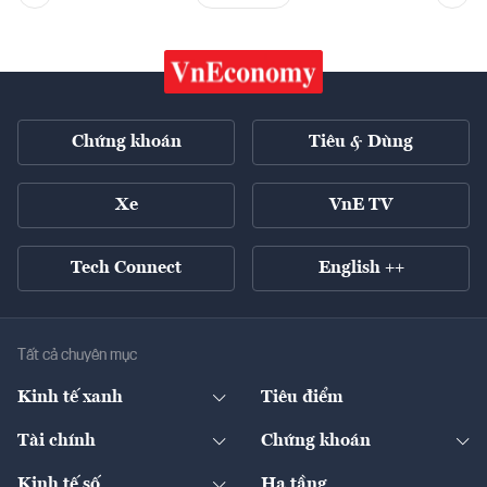
Chứng khoán
Tiêu & Dùng
Xe
VnE TV
Tech Connect
English ++
Tất cả chuyên mục
Kinh tế xanh
Tiêu điểm
Chuyển động xanh
Tài chính
Chứng khoán
Pháp lý
Ngân hàng
Doanh nghiệp niêm yết
Kinh tế số
Hạ tầng