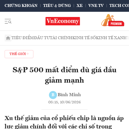
CHỨNG KHOÁN
TIÊU & DÙNG
XE
VNE TV
TECH CO
TIÊU ĐIỂM
ĐẦU TƯ
TÀI CHÍNH
KINH TẾ SỐ
KINH TẾ XANH
THẾ GIỚI
S&P 500 mất điểm dù giá dầu
giảm mạnh
Bình Minh
B
08:15, 10/06/2026
Xu thế giảm của cổ phiếu chip là nguồn áp
lực giảm chính đối với các chỉ số trong