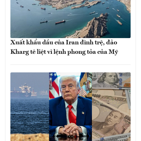
Xuất khẩu dầu của Iran đình trệ, đảo
Kharg tê liệt vì lệnh phong tỏa của Mỹ