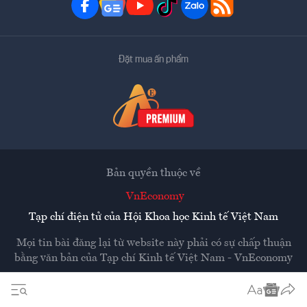
Đặt mua ấn phẩm
Bản quyền thuộc về
VnEconomy
Tạp chí điện tử của Hội Khoa học Kinh tế Việt Nam
Mọi tin bài đăng lại từ website này phải có sự chấp thuận
bằng văn bản của
Tạp chí Kinh tế Việt Nam - VnEconomy
Các trang liên kết ra ngoài sẽ được mở ra ở cửa sổ mới.
VnEconomy không chịu trách nhiệm nội dung các trang