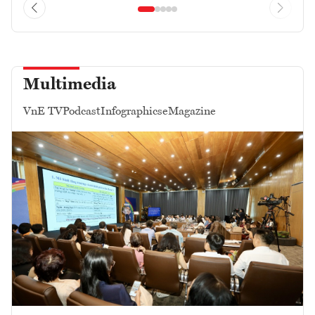
Multimedia
VnE TV
Podcast
Infographics
eMagazine