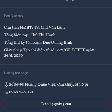
Giải trí
Y tế
Nhà
Ban Biên tập
Ẩm thực
Chủ tịch HĐBT: TS. Chử Văn Lâm
Tổng biên tập: Chử Thị Hạnh
Tổng thư ký tòa soạn: Đào Quang Bính
Giấy phép Tạp chí điện tử số: 272/GP-BTTTT ngày
26/6/2020
Liên hệ tòa soạn
Số 96-98 Hoàng Quốc Việt, Cầu Giấy, Hà Nội
02437552050
Liên hệ quảng cáo