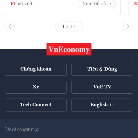
10
bài viết
Xem tất cả
2
1
2
3
4
Chứng khoán
Tiêu & Dùng
Xe
VnE TV
Tech Connect
English ++
Tất cả chuyên mục