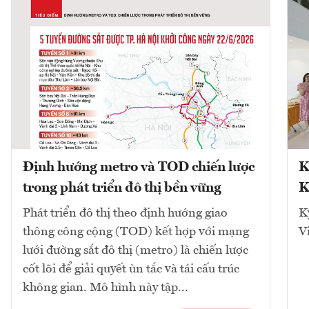
Định hướng metro và TOD chiến lược
K
trong phát triển đô thị bền vững
K
Phát triển đô thị theo định hướng giao
K
thông công cộng (TOD) kết hợp với mạng
V
lưới đường sắt đô thị (metro) là chiến lược
cốt lõi để giải quyết ùn tắc và tái cấu trúc
không gian. Mô hình này tập...