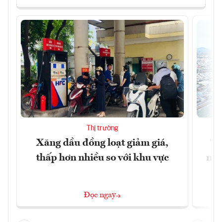
Thị trường
Xăng dầu đồng loạt giảm giá,
"H
thấp hơn nhiều so với khu vực
nhì
Đọc ngay