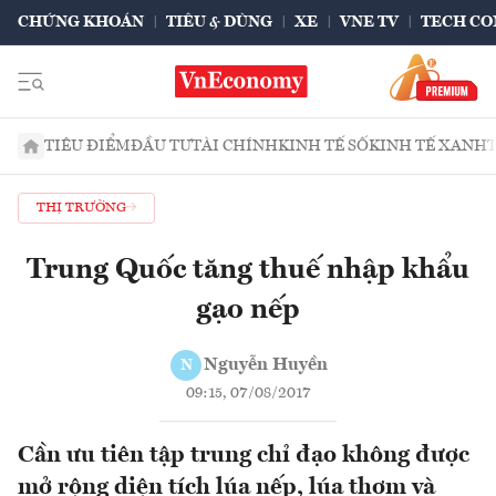
CHỨNG KHOÁN
TIÊU & DÙNG
XE
VNE TV
TECH CO
TIÊU ĐIỂM
ĐẦU TƯ
TÀI CHÍNH
KINH TẾ SỐ
KINH TẾ XANH
THỊ TRƯỜNG
Trung Quốc tăng thuế nhập khẩu
gạo nếp
Nguyễn Huyền
N
09:15, 07/08/2017
Cần ưu tiên tập trung chỉ đạo không được
mở rộng diện tích lúa nếp, lúa thơm và