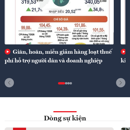
Giãn, hoãn, miễn giảm hàng loạt thuế
phí hỗ trợ người dân và doanh nghiệp
kin
Dòng sự kiện