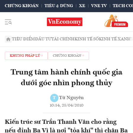
CHỨNG KHOÁN
TIÊU & DÙNG
XE
VNE TV
TECH CO
TIÊU ĐIỂM
ĐẦU TƯ
TÀI CHÍNH
KINH TẾ SỐ
KINH TẾ XANH
KHUNG PHÁP LÝ
CHỨNG KHOÁN
Trung tâm hành chính quốc gia
dưới góc nhìn phong thủy
Từ Nguyên
T
10:54, 28/04/2010
Kiến trúc sư Trần Thanh Vân cho rằng
nếu đỉnh Ba Vì là nơi "tỏa khí" thì chân Ba