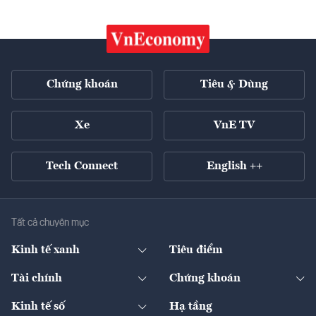
Chứng khoán
Tiêu & Dùng
Xe
VnE TV
Tech Connect
English ++
Tất cả chuyên mục
Kinh tế xanh
Tiêu điểm
Chuyển động xanh
Tài chính
Chứng khoán
Pháp lý
Ngân hàng
Doanh nghiệp niêm yết
Kinh tế số
Hạ tầng