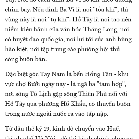
chim bay. Nếu đỉnh Ba Vì là nơi "tỏa khí", thì
vùng này là nợi "tụ khí". Hồ Tây là nơi tạo nên
niềm kiêu hãnh của văn hóa Thăng Long, nơi
có huyệt đạo quốc gia, nơi lui tới của anh hùng
hào kiệt, nơi tập trung các phường hội thủ
công buôn bán.
Đặc biệt góc Tây Nam là bến Hồng Tân - khu
vực chợ Bưởi ngày nay - là ngã ba "tam hợp",
nơi sông Tô Lịch gặp sông Thiên Phù nối với
Hồ Tây qua phường Hồ Khẩu, có thuyền buôn
trong nước ngoài nước ra vào tấp nập.
Từ đầu thế kỷ 19, kinh đô chuyển vào Huế,
thành phố Hà Nội - đô thị hành chính phục vụ