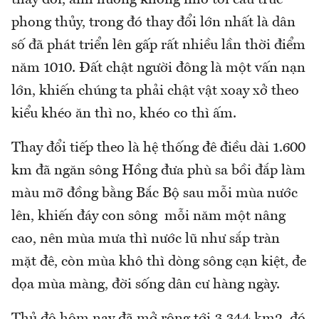
phong thủy, trong đó thay đổi lớn nhất là dân
số đã phát triển lên gấp rất nhiều lần thời điểm
năm 1010. Đất chật người đông là một vấn nạn
lớn, khiến chúng ta phải chật vật xoay xở theo
kiểu khéo ăn thì no, khéo co thì ấm.
Thay đổi tiếp theo là hệ thống đê điều dài 1.600
km đã ngăn sông Hồng đưa phù sa bồi đắp làm
màu mỡ đồng bằng Bắc Bộ sau mỗi mùa nước
lên, khiến đáy con sông mỗi năm một nâng
cao, nên mùa mưa thì nước lũ như sắp tràn
mặt đê, còn mùa khô thì dòng sông cạn kiệt, đe
dọa mùa màng, đời sống dân cư hàng ngày.
Thủ đô hôm nay đã mở rộng tới 3.344 km2, đó