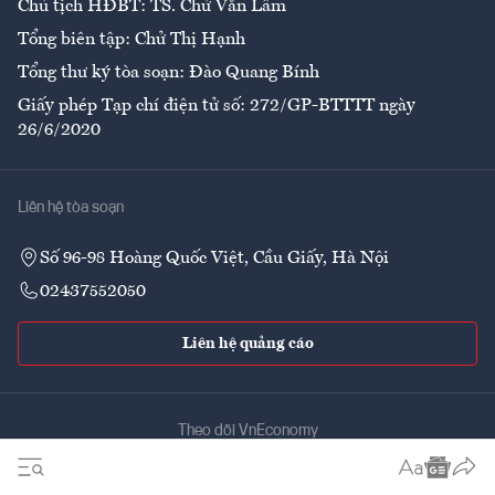
Chủ tịch HĐBT: TS. Chử Văn Lâm
Tổng biên tập: Chử Thị Hạnh
Tổng thư ký tòa soạn: Đào Quang Bính
Giấy phép Tạp chí điện tử số: 272/GP-BTTTT ngày
26/6/2020
Liên hệ tòa soạn
Số 96-98 Hoàng Quốc Việt, Cầu Giấy, Hà Nội
02437552050
Liên hệ quảng cáo
Theo dõi VnEconomy