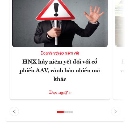
Doanh nghiệp niêm yết
HNX hủy niêm yết đối với cổ
Đề 
phiếu AAV, cảnh báo nhiều mã
với
khác
Đọc ngay