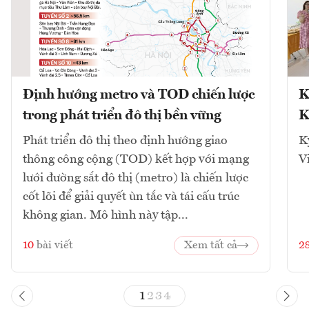
Định hướng metro và TOD chiến lược
K
trong phát triển đô thị bền vững
K
Phát triển đô thị theo định hướng giao
K
thông công cộng (TOD) kết hợp với mạng
V
lưới đường sắt đô thị (metro) là chiến lược
cốt lõi để giải quyết ùn tắc và tái cấu trúc
không gian. Mô hình này tập...
10
bài viết
Xem tất cả
2
1
2
3
4