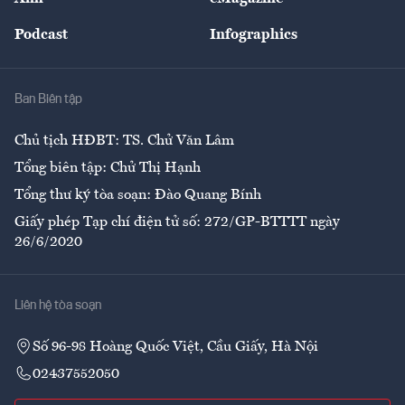
Đẹp +
An sinh
Podcast
Infographics
Giải trí
Y tế
Nhà
Ban Biên tập
Ẩm thực
Chủ tịch HĐBT: TS. Chử Văn Lâm
Tổng biên tập: Chử Thị Hạnh
Tổng thư ký tòa soạn: Đào Quang Bính
Giấy phép Tạp chí điện tử số: 272/GP-BTTTT ngày
26/6/2020
Liên hệ tòa soạn
Số 96-98 Hoàng Quốc Việt, Cầu Giấy, Hà Nội
02437552050