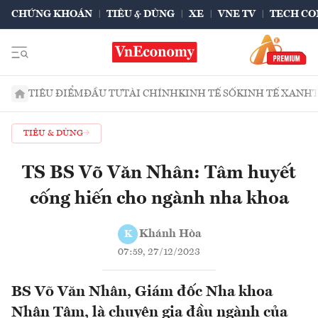
CHỨNG KHOÁN
TIÊU & DÙNG
XE
VNE TV
TECH CO
TIÊU ĐIỂM
ĐẦU TƯ
TÀI CHÍNH
KINH TẾ SỐ
KINH TẾ XANH
TIÊU & DÙNG
TS BS Võ Văn Nhân: Tâm huyết
cống hiến cho ngành nha khoa
Khánh Hòa
K
07:59, 27/12/2023
BS Võ Văn Nhân, Giám đốc Nha khoa
Nhân Tâm, là chuyên gia đầu ngành của