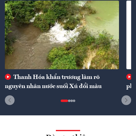
Thanh Hóa khẩn trương làm rõ
nguyên nhân nước suối Xú đổi màu
phí