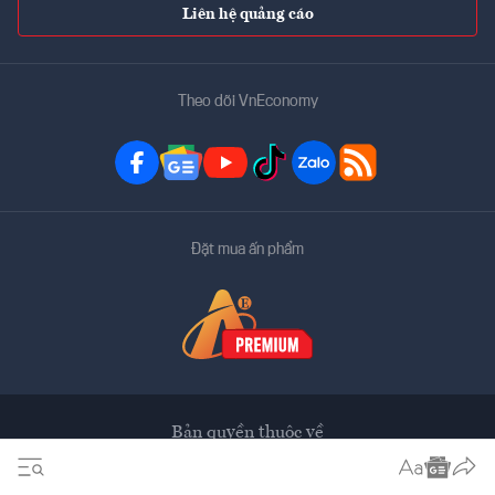
Liên hệ quảng cáo
Theo dõi VnEconomy
Đặt mua ấn phẩm
Bản quyền thuộc về
VnEconomy