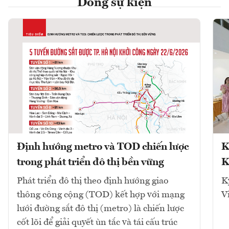
Dòng sự kiện
Định hướng metro và TOD chiến lược
K
trong phát triển đô thị bền vững
K
Phát triển đô thị theo định hướng giao
K
thông công cộng (TOD) kết hợp với mạng
V
lưới đường sắt đô thị (metro) là chiến lược
cốt lõi để giải quyết ùn tắc và tái cấu trúc