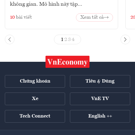
không gian. Mô hình này tập...
10
bài viết
Xem tất cả
2
1
2
3
4
Chứng khoán
Tiêu & Dùng
Xe
VnE TV
Tech Connect
English ++