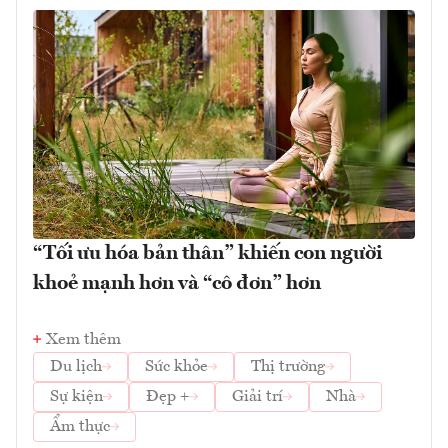
“Tối ưu hóa bản thân” khiến con người
khoẻ mạnh hơn và “cô đơn” hơn
Xem thêm
Du lịch
Sức khỏe
Thị trường
Sự kiện
Đẹp +
Giải trí
Nhà
Ẩm thực