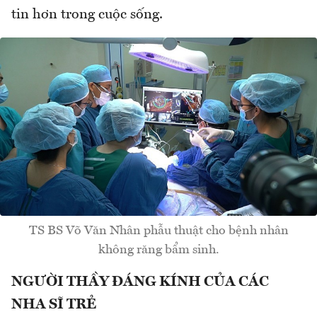
tin hơn trong cuộc sống.
TS BS Võ Văn Nhân phẫu thuật cho bệnh nhân
không răng bẩm sinh.
NGƯỜI THẦY ĐÁNG KÍNH CỦA CÁC
NHA SĨ TRẺ