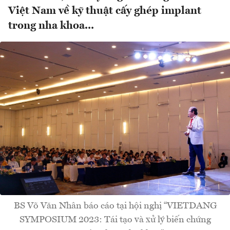
Việt Nam về kỹ thuật cấy ghép implant
trong nha khoa...
BS Võ Văn Nhân báo cáo tại hội nghị “VIETDANG
SYMPOSIUM 2023: Tái tạo và xử lý biến chứng