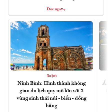
Đọc ngay
Du lịch
Ninh Bình: Hình thành không
Ẩm 
gian du lịch quy mô lớn với 3
tê
vùng sinh thái núi - biển - đồng
bằng