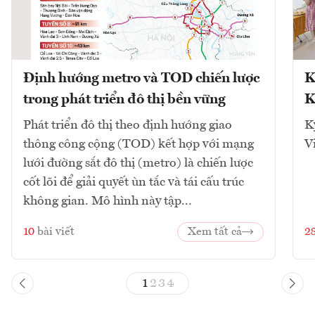
Định hướng metro và TOD chiến lược
K
trong phát triển đô thị bền vững
K
Phát triển đô thị theo định hướng giao
K
thông công cộng (TOD) kết hợp với mạng
V
lưới đường sắt đô thị (metro) là chiến lược
cốt lõi để giải quyết ùn tắc và tái cấu trúc
không gian. Mô hình này tập...
10
bài viết
Xem tất cả
2
1
2
3
4