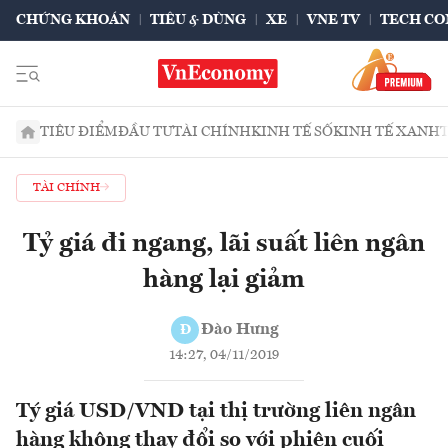
CHỨNG KHOÁN
TIÊU & DÙNG
XE
VNE TV
TECH CO
TIÊU ĐIỂM
ĐẦU TƯ
TÀI CHÍNH
KINH TẾ SỐ
KINH TẾ XANH
TÀI CHÍNH
Tỷ giá đi ngang, lãi suất liên ngân
hàng lại giảm
Đào Hưng
Đ
14:27, 04/11/2019
Tý giá USD/VND tại thị trường liên ngân
hàng không thay đổi so với phiên cuối