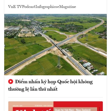
VnE TV
Podcast
Infographics
eMagazine
Điểm nhấn kỳ họp Quốc hội không
thường lệ lần thứ nhất