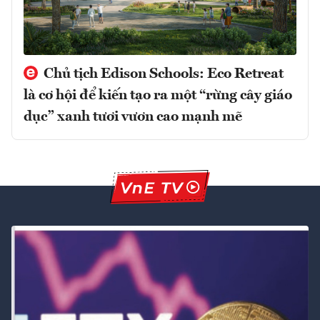
Chủ tịch Edison Schools: Eco Retreat
là cơ hội để kiến tạo ra một “rừng cây giáo
dục” xanh tươi vươn cao mạnh mẽ