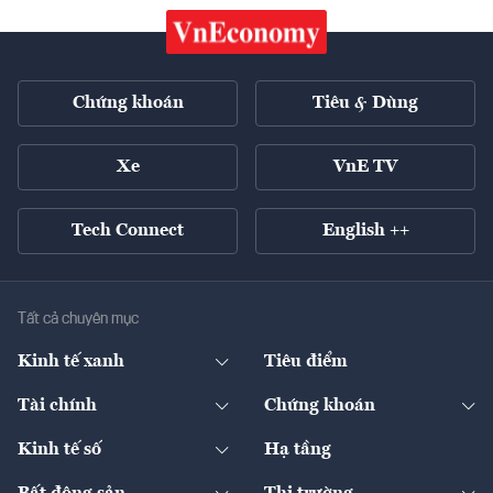
Chứng khoán
Tiêu & Dùng
Xe
VnE TV
Tech Connect
English ++
Tất cả chuyên mục
Kinh tế xanh
Tiêu điểm
Chuyển động xanh
Tài chính
Chứng khoán
Pháp lý
Ngân hàng
Doanh nghiệp niêm yết
Kinh tế số
Hạ tầng
Thương hiệu xanh
Thị trường vốn
Thị trường
Sản phẩm - Thị trường