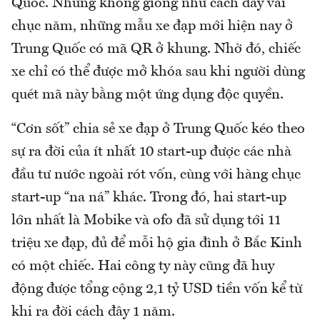
Quốc. Nhưng không giống như cách đây vài
chục năm, những mẫu xe đạp mới hiện nay ở
Trung Quốc có mã QR ở khung. Nhờ đó, chiếc
xe chỉ có thể được mở khóa sau khi người dùng
quét mã này bằng một ứng dụng độc quyền.
“Cơn sốt” chia sẻ xe đạp ở Trung Quốc kéo theo
sự ra đời của ít nhất 10 start-up được các nhà
đầu tư nước ngoài rót vốn, cùng với hàng chục
start-up “na ná” khác. Trong đó, hai start-up
lớn nhất là Mobike và ofo đã sử dụng tới 11
triệu xe đạp, đủ để mỗi hộ gia đình ở Bắc Kinh
có một chiếc. Hai công ty này cũng đã huy
động được tổng cộng 2,1 tỷ USD tiền vốn kể từ
khi ra đời cách đây 1 năm.