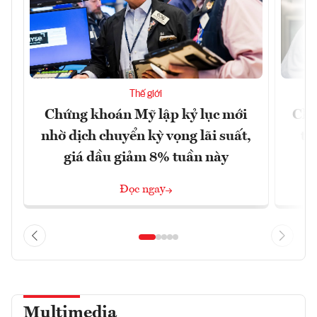
Thế giới
Chứng khoán Mỹ lập kỷ lục mới
Chí
nhờ dịch chuyển kỳ vọng lãi suất,
tr
giá dầu giảm 8% tuần này
Đọc ngay
Multimedia