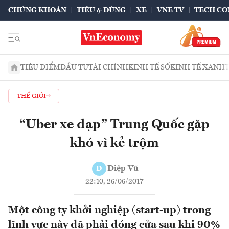
CHỨNG KHOÁN
TIÊU & DÙNG
XE
VNE TV
TECH CO
TIÊU ĐIỂM
ĐẦU TƯ
TÀI CHÍNH
KINH TẾ SỐ
KINH TẾ XANH
THẾ GIỚI
“Uber xe đạp” Trung Quốc gặp
khó vì kẻ trộm
Diệp Vũ
D
22:10, 26/06/2017
Một công ty khởi nghiệp (start-up) trong
lĩnh vực này đã phải đóng cửa sau khi 90%