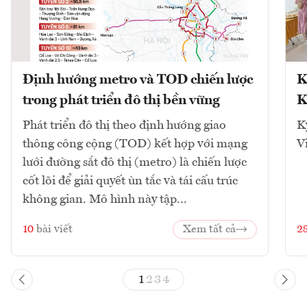
Định hướng metro và TOD chiến lược
K
trong phát triển đô thị bền vững
K
Phát triển đô thị theo định hướng giao
K
thông công cộng (TOD) kết hợp với mạng
V
lưới đường sắt đô thị (metro) là chiến lược
cốt lõi để giải quyết ùn tắc và tái cấu trúc
không gian. Mô hình này tập...
10
bài viết
Xem tất cả
2
1
2
3
4