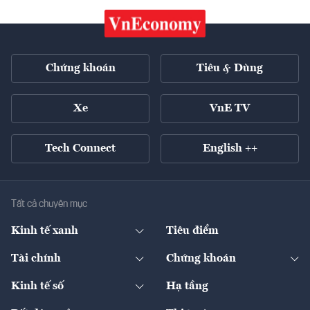
Chứng khoán
Tiêu & Dùng
Xe
VnE TV
Tech Connect
English ++
Tất cả chuyên mục
Kinh tế xanh
Tiêu điểm
Chuyển động xanh
Tài chính
Chứng khoán
Pháp lý
Ngân hàng
Doanh nghiệp niêm yết
Kinh tế số
Hạ tầng
Thương hiệu xanh
Thị trường vốn
Thị trường
Sản phẩm - Thị trường