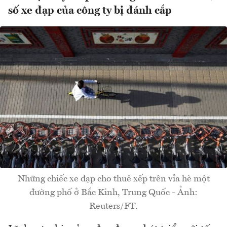
số xe đạp của công ty bị đánh cắp
Những chiếc xe đạp cho thuê xếp trên vỉa hè một
đường phố ở Bắc Kinh, Trung Quốc - Ảnh:
Reuters/FT.