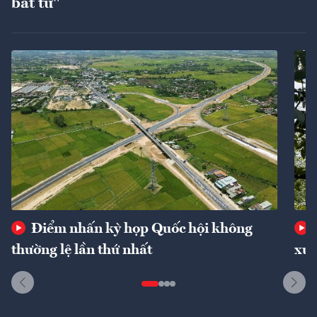
bất tử"
Điểm nhấn kỳ họp Quốc hội không
thường lệ lần thứ nhất
xuấ