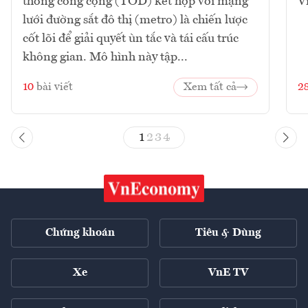
thông công cộng (TOD) kết hợp với mạng
V
lưới đường sắt đô thị (metro) là chiến lược
cốt lõi để giải quyết ùn tắc và tái cấu trúc
không gian. Mô hình này tập...
10
bài viết
Xem tất cả
2
1
2
3
4
Chứng khoán
Tiêu & Dùng
Xe
VnE TV