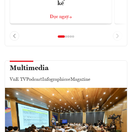
kế
Đọc ngay
Multimedia
VnE TV
Podcast
Infographics
eMagazine