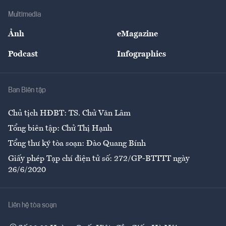
Doanh nghiệp
Địa phương
Thị trường
Bảo hiểm
Multimedia
Sự kiện
Nhân lực
Ảnh
eMagazine
Đẹp +
An sinh
Podcast
Infographics
Giải trí
Y tế
Nhà
Ban Biên tập
Ẩm thực
Chủ tịch HĐBT: TS. Chử Văn Lâm
Tổng biên tập: Chử Thị Hạnh
Tổng thư ký tòa soạn: Đào Quang Bính
Giấy phép Tạp chí điện tử số: 272/GP-BTTTT ngày
26/6/2020
Liên hệ tòa soạn