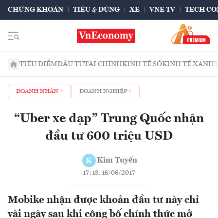
CHỨNG KHOÁN
TIÊU & DÙNG
XE
VNE TV
TECH CO
TIÊU ĐIỂM
ĐẦU TƯ
TÀI CHÍNH
KINH TẾ SỐ
KINH TẾ XANH
DOANH NHÂN
DOANH NGHIỆP
“Uber xe đạp” Trung Quốc nhận
đầu tư 600 triệu USD
Kim Tuyến
K
17:18, 16/06/2017
Mobike nhận được khoản đầu tư này chỉ
vài ngày sau khi công bố chính thức mở