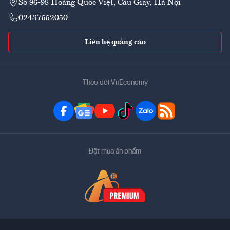
Số 96-98 Hoàng Quốc Việt, Cầu Giấy, Hà Nội
02437552050
Liên hệ quảng cáo
Theo dõi VnEconomy
Đặt mua ấn phẩm