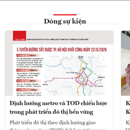
Dòng sự kiện
Định hướng metro và TOD chiến lược
K
trong phát triển đô thị bền vững
K
Phát triển đô thị theo định hướng giao
K