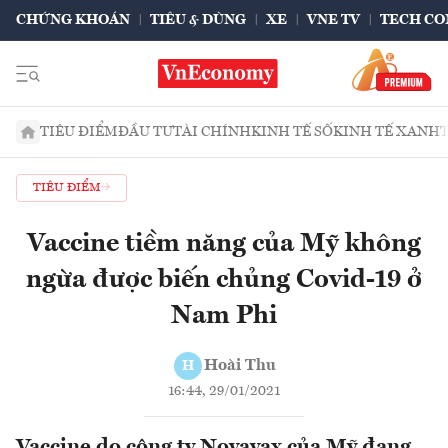
CHỨNG KHOÁN
TIÊU & DÙNG
XE
VNE TV
TECH CO
TIÊU ĐIỂM
ĐẦU TƯ
TÀI CHÍNH
KINH TẾ SỐ
KINH TẾ XANH
TIÊU ĐIỂM
Vaccine tiềm năng của Mỹ không
ngừa được biến chủng Covid-19 ở
Nam Phi
Hoài Thu
H
16:44, 29/01/2021
Vaccine do công ty Novavax của Mỹ đang