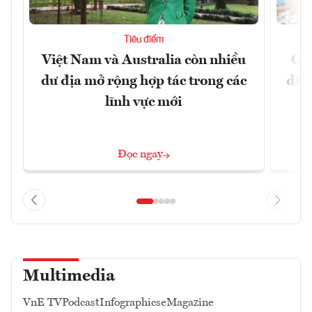
Tiêu điểm
Việt Nam và Australia còn nhiều
Qu
dư địa mở rộng hợp tác trong các
đủ 
lĩnh vực mới
Đọc ngay
Multimedia
VnE TV
Podcast
Infographics
eMagazine