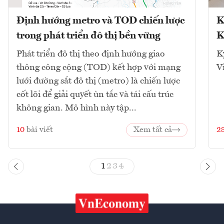
Định hướng metro và TOD chiến lược
K
trong phát triển đô thị bền vững
K
Phát triển đô thị theo định hướng giao
K
thông công cộng (TOD) kết hợp với mạng
V
lưới đường sắt đô thị (metro) là chiến lược
cốt lõi để giải quyết ùn tắc và tái cấu trúc
không gian. Mô hình này tập...
10
bài viết
Xem tất cả
2
1
2
3
4