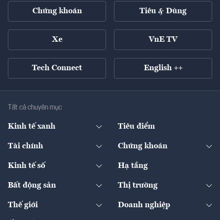
Chứng khoán
Tiêu & Dùng
Xe
VnE TV
Tech Connect
English ++
Tất cả chuyên mục
Kinh tế xanh
Tiêu điểm
Chuyển động xanh
Tài chính
Chứng khoán
Pháp lý
Ngân hàng
Doanh nghiệp niêm yết
Kinh tế số
Hạ tầng
Thương hiệu xanh
Thị trường vốn
Thị trường
Sản phẩm - Thị trường
Bất động sản
Thị trường
Diễn đàn
Thuế
Đầu tư
Tài sản số
Chính sách
Xuất nhập khẩu
Thế giới
Doanh nghiệp
Bảo hiểm
Quốc tế
Dịch vụ số
Thị trường
Khung pháp lý
Kinh tế
Chuyển động