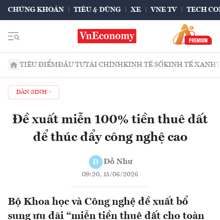
CHỨNG KHOÁN
TIÊU & DÙNG
XE
VNE TV
TECH CO
TIÊU ĐIỂM
ĐẦU TƯ
TÀI CHÍNH
KINH TẾ SỐ
KINH TẾ XANH
DÂN SINH
Đề xuất miễn 100% tiền thuê đất
để thúc đẩy công nghệ cao
Đỗ Như
Đ
09:20, 15/06/2026
Bộ Khoa học và Công nghệ đề xuất bổ
sung ưu đãi “miễn tiền thuê đất cho toàn