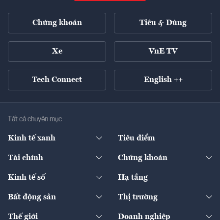
Chứng khoán
Tiêu & Dùng
Xe
VnE TV
Tech Connect
English ++
Tất cả chuyên mục
Kinh tế xanh
Tiêu điểm
Chuyển động xanh
Tài chính
Chứng khoán
Pháp lý
Ngân hàng
Doanh nghiệp niêm yết
Kinh tế số
Hạ tầng
Thương hiệu xanh
Thị trường vốn
Thị trường
Sản phẩm - Thị trường
Bất động sản
Thị trường
Diễn đàn
Thuế
Đầu tư
Tài sản số
Chính sách
Xuất nhập khẩu
Thế giới
Doanh nghiệp