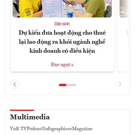
Dân sinh
Dự kiến đưa hoạt động cho thuê
Đề 
lại lao động ra khỏi ngành nghề
hà
kinh doanh có điều kiện
n
Đọc ngay
Multimedia
VnE TV
Podcast
Infographics
eMagazine