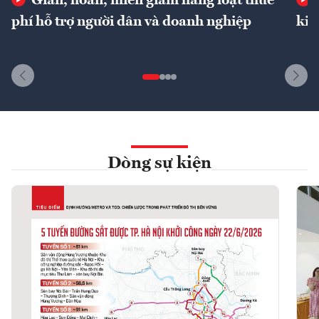
Giãn, hoãn, miễn giảm hàng loạt thuế
phí hỗ trợ người dân và doanh nghiệp
kin
Dòng sự kiện