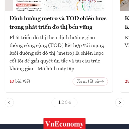
Định hướng metro và TOD chiến lược
K
trong phát triển đô thị bền vững
K
Phát triển đô thị theo định hướng giao
K
thông công cộng (TOD) kết hợp với mạng
V
lưới đường sắt đô thị (metro) là chiến lược
cốt lõi để giải quyết ùn tắc và tái cấu trúc
không gian. Mô hình này tập...
10
bài viết
Xem tất cả
2
1
2
3
4