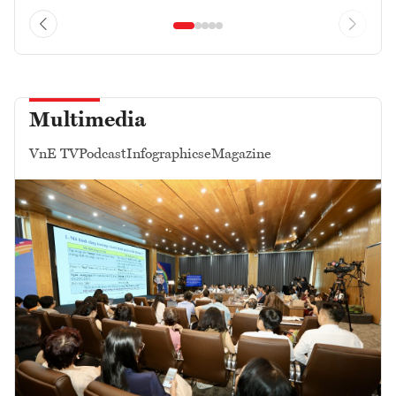
Multimedia
VnE TV
Podcast
Infographics
eMagazine