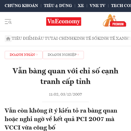
CHỨNG KHOÁN
TIÊU & DÙNG
XE
VNE TV
TECH CO
TIÊU ĐIỂM
ĐẦU TƯ
TÀI CHÍNH
KINH TẾ SỐ
KINH TẾ XANH
DOANH NHÂN
DOANH NGHIỆP
Vẫn bàng quan với chỉ số cạnh
tranh cấp tỉnh
11:02, 03/12/2007
Vẫn còn không ít ý kiến tỏ ra bàng quan
hoặc nghi ngờ về kết quả PCI 2007 mà
VCCI vừa công bố