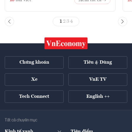
1
2
3
4
Chứng khoán
Tiêu & Dùng
Xe
VnE TV
Tech Connect
English ++
Tất cả chuyên mục
Kinh tế xanh
Tiêu điểm