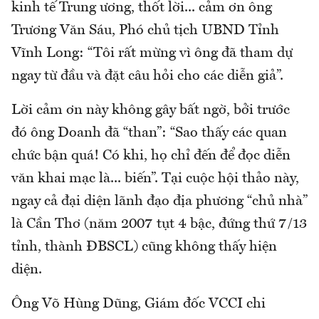
kinh tế Trung ương, thốt lời... cảm ơn ông
Trương Văn Sáu, Phó chủ tịch UBND Tỉnh
Vĩnh Long: “Tôi rất mừng vì ông đã tham dự
ngay từ đầu và đặt câu hỏi cho các diễn giả”.
Lời cảm ơn này không gây bất ngờ, bởi trước
đó ông Doanh đã “than”: “Sao thấy các quan
chức bận quá! Có khi, họ chỉ đến để đọc diễn
văn khai mạc là... biến”. Tại cuộc hội thảo này,
ngay cả đại diện lãnh đạo địa phương “chủ nhà”
là Cần Thơ (năm 2007 tụt 4 bậc, đứng thứ 7/13
tỉnh, thành ĐBSCL) cũng không thấy hiện
diện.
Ông Võ Hùng Dũng, Giám đốc VCCI chi