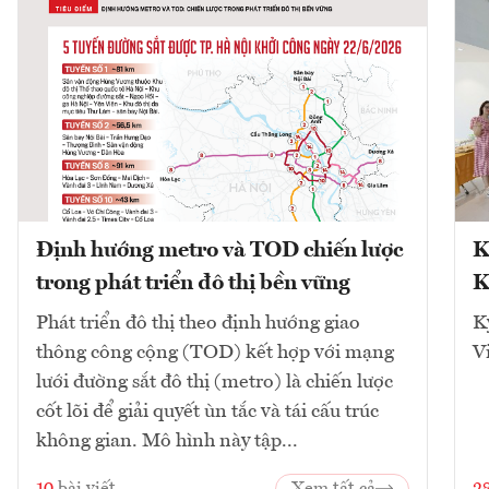
Định hướng metro và TOD chiến lược
K
trong phát triển đô thị bền vững
K
Phát triển đô thị theo định hướng giao
K
thông công cộng (TOD) kết hợp với mạng
V
lưới đường sắt đô thị (metro) là chiến lược
cốt lõi để giải quyết ùn tắc và tái cấu trúc
không gian. Mô hình này tập...
10
bài viết
Xem tất cả
2