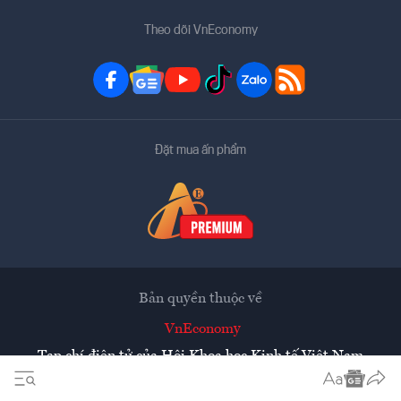
Theo dõi VnEconomy
Đặt mua ấn phẩm
Bản quyền thuộc về
VnEconomy
Tạp chí điện tử của Hội Khoa học Kinh tế Việt Nam
Mọi tin bài đăng lại từ website này phải có sự chấp thuận